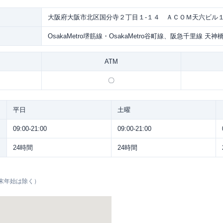
大阪府大阪市北区国分寺２丁目１-１４ ＡＣＯＭ天六ビル
OsakaMetro堺筋線・OsakaMetro谷町線、阪急千里線 天
ATM
〇
平日
土曜
09:00-21:00
09:00-21:00
24時間
24時間
末年始は除く）