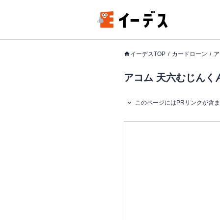
イーデスTOP
カードローン
ア
アコム 天六むじんく
このページにはPRリンクが含