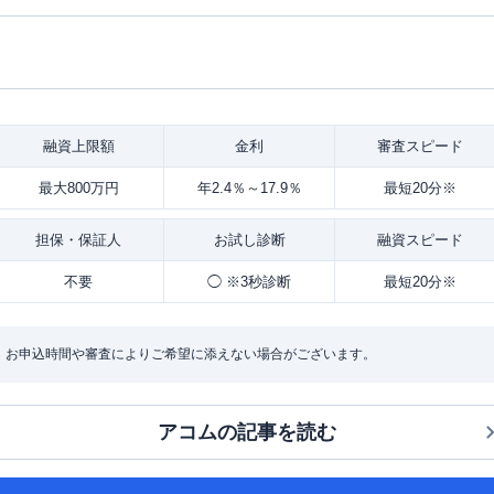
融資
上限額
金利
審査
スピード
最大800万円
年2.4％～17.9％
最短20分※
担保・
保証人
お試し
診断
融資
スピード
不要
◯ ※3秒診断
最短20分※
：お申込時間や審査によりご希望に添えない場合がございます。
アコム
の記事を読む