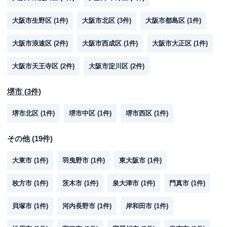
大阪市生野区
(
1
件)
大阪市北区
(
3
件)
大阪市都島区
(
1
件)
大阪市浪速区
(
2
件)
大阪市西成区
(
1
件)
大阪市大正区
(
1
件)
大阪市天王寺区
(
2
件)
大阪市淀川区
(
2
件)
堺市
(
3
件)
堺市北区
(
1
件)
堺市中区
(
1
件)
堺市西区
(
1
件)
その他
(
19
件)
大東市
(
1
件)
羽曳野市
(
1
件)
東大阪市
(
1
件)
枚方市
(
1
件)
茨木市
(
1
件)
泉大津市
(
1
件)
門真市
(
1
件)
貝塚市
(
1
件)
河内長野市
(
1
件)
岸和田市
(
1
件)