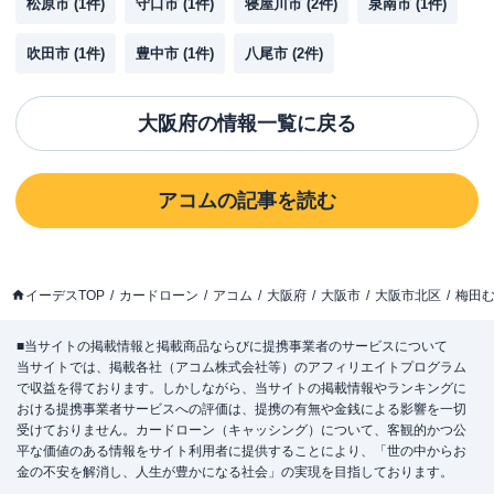
松原市
(
1
件)
守口市
(
1
件)
寝屋川市
(
2
件)
泉南市
(
1
件)
吹田市
(
1
件)
豊中市
(
1
件)
八尾市
(
2
件)
大阪府
の情報一覧に戻る
アコム
の記事を読む
イーデスTOP
カードローン
アコム
大阪府
大阪市
大阪市北区
梅田
■当サイトの掲載情報と掲載商品ならびに提携事業者のサービスについて
当サイトでは、掲載各社（アコム株式会社等）のアフィリエイトプログラム
で収益を得ております。しかしながら、当サイトの掲載情報やランキングに
おける提携事業者サービスへの評価は、提携の有無や金銭による影響を一切
受けておりません。カードローン（キャッシング）について、客観的かつ公
平な価値のある情報をサイト利用者に提供することにより、「世の中からお
金の不安を解消し、人生が豊かになる社会」の実現を目指しております。