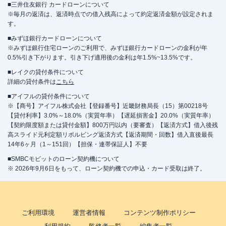
■三井住友銀行 カードローンについて
※毎月の返済は、返済時点での借入残高によって約定返済金額が設定されま
す。
■みずほ銀行カードローンについて
※みずほ銀行住宅ローンのご利用で、みずほ銀行カードローンの金利が年
0.5%引き下がります。引き下げ適用後の金利は年1.5%~13.5%です。
■レイクの貸付条件について
詳細の貸付条件は
こちら
■アイフルの貸付条件について
※【商号】アイフル株式会社【登録番号】近畿財務局長（15）第00218号
【貸付利率】3.0%～18.0%（実質年率）【遅延損害金】20.0%（実質年率）
【契約限度額または貸付金額】800万円以内（要審査）【返済方式】借入後残
高スライド元利定額リボルビング返済方式【返済期間・回数】借入直後最長
14年6ヶ月（1～151回）【担保・連帯保証人】不要
■SMBCモビットのローン契約機について
※ 2026年9月6日をもって、ローン契約機での申込・カード受取は終了。
ご利用環境
運営者情報
コンテンツ制作ポリシー