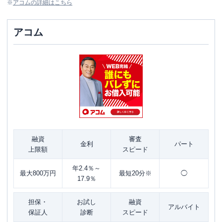
※
アコム
の詳細はこちら
アコム
融資
審査
金利
パート
上限額
スピード
年2.4％～
最大800万円
最短20分※
◯
17.9％
担保・
お試し
融資
アルバイト
保証人
診断
スピード