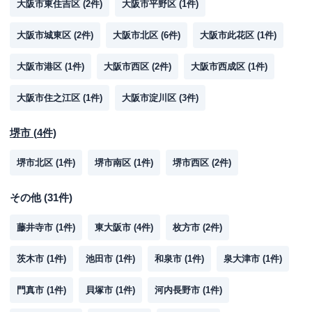
大阪市東住吉区
(
2
件)
大阪市平野区
(
1
件)
大阪市城東区
(
2
件)
大阪市北区
(
6
件)
大阪市此花区
(
1
件)
大阪市港区
(
1
件)
大阪市西区
(
2
件)
大阪市西成区
(
1
件)
大阪市住之江区
(
1
件)
大阪市淀川区
(
3
件)
堺市
(
4
件)
堺市北区
(
1
件)
堺市南区
(
1
件)
堺市西区
(
2
件)
その他
(
31
件)
藤井寺市
(
1
件)
東大阪市
(
4
件)
枚方市
(
2
件)
茨木市
(
1
件)
池田市
(
1
件)
和泉市
(
1
件)
泉大津市
(
1
件)
門真市
(
1
件)
貝塚市
(
1
件)
河内長野市
(
1
件)