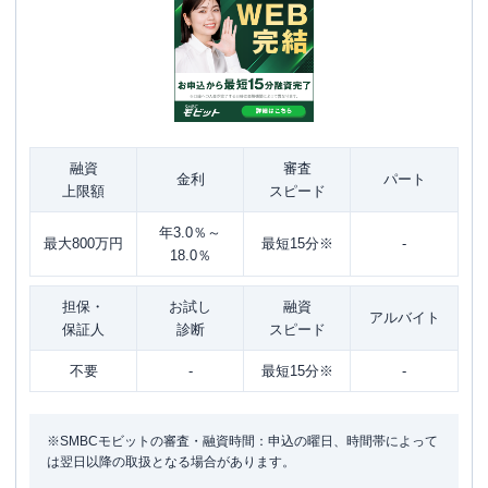
融資
審査
金利
パート
上限額
スピード
年3.0％～
最大800万円
最短15分※
-
18.0％
担保・
お試し
融資
アルバイト
保証人
診断
スピード
不要
-
最短15分※
-
※SMBCモビットの審査・融資時間：申込の曜日、時間帯によって
は翌日以降の取扱となる場合があります。