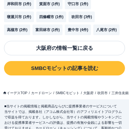
岸和田市
(
1
件)
箕面市
(
1
件)
守口市
(
1
件)
寝屋川市
(
1
件)
四條畷市
(
1
件)
吹田市
(
3
件)
高槻市
(
2
件)
富田林市
(
1
件)
豊中市
(
4
件)
八尾市
(
2
件)
大阪府
の情報一覧に戻る
SMBCモビット
の記事を読む
イーデスTOP
カードローン
SMBCモビット
大阪府
吹田市
三井住友銀
■当サイトの掲載情報と掲載商品ならびに提携事業者のサービスについて
当サイトでは、掲載各社（アコム株式会社等）のアフィリエイトプログラム
で収益を得ております。しかしながら、当サイトの掲載情報やランキングに
おける提携事業者サービスへの評価は、提携の有無や金銭による影響を一切
受けておりません。カードローン（キャッシング）について、客観的かつ公