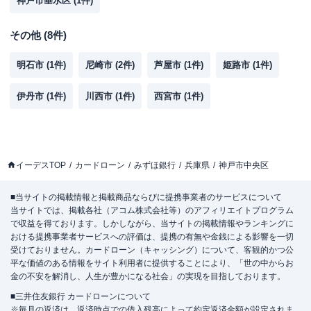
神戸市垂水区
(
1
件)
その他
(
8
件)
明石市
(
1
件)
尼崎市
(
2
件)
芦屋市
(
1
件)
姫路市
(
1
件)
伊丹市
(
1
件)
川西市
(
1
件)
西宮市
(
1
件)
イーデスTOP
カードローン
みずほ銀行
兵庫県
神戸市中央区
■当サイトの掲載情報と掲載商品ならびに提携事業者のサービスについて
当サイトでは、掲載各社（アコム株式会社等）のアフィリエイトプログラム
で収益を得ております。しかしながら、当サイトの掲載情報やランキングに
おける提携事業者サービスへの評価は、提携の有無や金銭による影響を一切
受けておりません。カードローン（キャッシング）について、客観的かつ公
平な価値のある情報をサイト利用者に提供することにより、「世の中からお
金の不安を解消し、人生が豊かになる社会」の実現を目指しております。
■三井住友銀行 カードローンについて
※毎月の返済は、返済時点での借入残高によって約定返済金額が設定されま