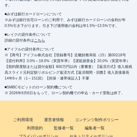
す。
■みずほ銀行カードローンについて
※みずほ銀行住宅ローンのご利用で、みずほ銀行カードローンの金利が年
0.5%引き下がります。引き下げ適用後の金利は年1.5%~13.5%です。
■レイクの貸付条件について
詳細の貸付条件は
こちら
■アイフルの貸付条件について
※【商号】アイフル株式会社【登録番号】近畿財務局長（15）第00218号
【貸付利率】3.0%～18.0%（実質年率）【遅延損害金】20.0%（実質年率）
【契約限度額または貸付金額】800万円以内（要審査）【返済方式】借入後残
高スライド元利定額リボルビング返済方式【返済期間・回数】借入直後最長
14年6ヶ月（1～151回）【担保・連帯保証人】不要
■SMBCモビットのローン契約機について
※ 2026年9月6日をもって、ローン契約機での申込・カード受取は終了。
ご利用環境
運営者情報
コンテンツ制作ポリシー
利用規約
監修者一覧
編集者一覧
プライバシーポリシー
セキュリティーポリシー