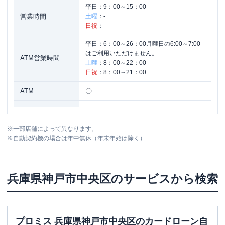
平日：
9：00～15：00
営業時間
土曜
：
-
日祝
：
-
平日：
6：00～26：00月曜日の6:00～7:00
はご利用いただけません。
ATM営業時間
土曜
：
8：00～22：00
日祝
：
8：00～21：00
ATM
〇
駐車場
✕
※
一部店舗によって異なります。
住所
兵庫県神戸市中央区三宮町1-3-1
※
自動契約機の場合は年中無休（年末年始は除く）
兵庫県
神戸市中央区
のサービスから検索
プロミス 兵庫県神戸市中央区のカードローン自