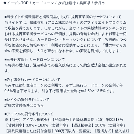
イーデスTOP
カードローン
みずほ銀行
兵庫県
伊丹市
■当サイトの掲載情報と掲載商品ならびに提携事業者のサービスについて
当サイトでは、掲載各社（アコム株式会社等）のアフィリエイトプログラム
で収益を得ております。しかしながら、当サイトの掲載情報やランキングに
おける提携事業者サービスへの評価は、提携の有無や金銭による影響を一切
受けておりません。カードローン（キャッシング）について、客観的かつ公
平な価値のある情報をサイト利用者に提供することにより、「世の中からお
金の不安を解消し、人生が豊かになる社会」の実現を目指しております。
■三井住友銀行 カードローンについて
※毎月の返済は、返済時点での借入残高によって約定返済金額が設定されま
す。
■みずほ銀行カードローンについて
※みずほ銀行住宅ローンのご利用で、みずほ銀行カードローンの金利が年
0.5%引き下がります。引き下げ適用後の金利は年1.5%~13.5%です。
■レイクの貸付条件について
詳細の貸付条件は
こちら
■アイフルの貸付条件について
※【商号】アイフル株式会社【登録番号】近畿財務局長（15）第00218号
【貸付利率】3.0%～18.0%（実質年率）【遅延損害金】20.0%（実質年率）
【契約限度額または貸付金額】800万円以内（要審査）【返済方式】借入後残