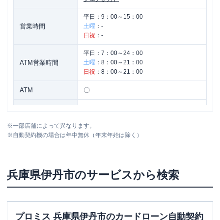
平日：
9：00～15：00
営業時間
土曜
：
-
日祝
：
-
平日：
7：00～24：00
ATM営業時間
土曜
：
8：00～21：00
日祝
：
8：00～21：00
ATM
〇
駐車場
✕
※
一部店舗によって異なります。
住所
兵庫県伊丹市西台1-5-3
※
自動契約機の場合は年中無休（年末年始は除く）
兵庫県
伊丹市
のサービスから検索
プロミス 兵庫県伊丹市のカードローン自動契約