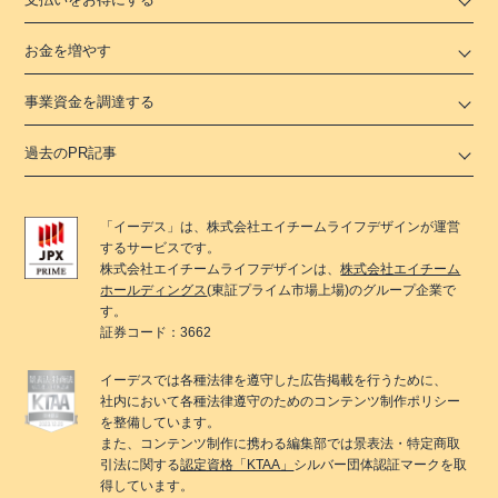
お金を増やす
事業資金を調達する
過去のPR記事
「
イーデス
」は、
株式会社エイチームライフデザイン
が運営
するサービスです。
株式会社エイチームライフデザイン
は、
株式会社エイチーム
ホールディングス
(東証プライム市場上場)のグループ企業で
す。
証券コード：3662
イーデス
では各種法律を遵守した広告掲載を行うために、
社内において各種法律遵守のためのコンテンツ制作ポリシー
を整備しています。
また、コンテンツ制作に携わる編集部では景表法・特定商取
引法に関する
認定資格「KTAA」
シルバー団体認証マークを取
得しています。