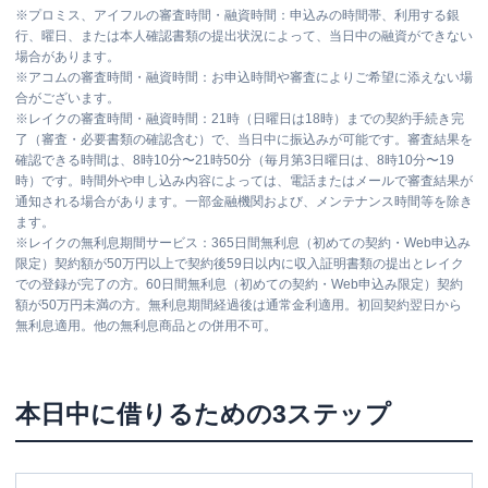
※
プロミス、アイフルの審査時間・融資時間：申込みの時間帯、利用する銀
行、曜日、または本人確認書類の提出状況によって、当日中の融資ができない
場合があります。
※
アコムの審査時間・融資時間：お申込時間や審査によりご希望に添えない場
合がございます。
※
レイクの審査時間・融資時間：21時（日曜日は18時）までの契約手続き完
了（審査・必要書類の確認含む）で、当日中に振込みが可能です。審査結果を
確認できる時間は、8時10分〜21時50分（毎月第3日曜日は、8時10分〜19
時）です。時間外や申し込み内容によっては、電話またはメールで審査結果が
通知される場合があります。一部金融機関および、メンテナンス時間等を除き
ます。
※
レイクの無利息期間サービス：365日間無利息（初めての契約・Web申込み
限定）契約額が50万円以上で契約後59日以内に収入証明書類の提出とレイク
での登録が完了の方。60日間無利息（初めての契約・Web申込み限定）契約
額が50万円未満の方。無利息期間経過後は通常金利適用。初回契約翌日から
無利息適用。他の無利息商品との併用不可。
本日中に借りるための3ステップ