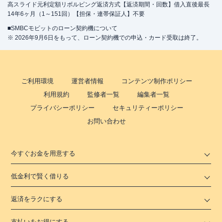
高スライド元利定額リボルビング返済方式【返済期間・回数】借入直後最長
14年6ヶ月（1～151回）【担保・連帯保証人】不要
■SMBCモビットのローン契約機について
※ 2026年9月6日をもって、ローン契約機での申込・カード受取は終了。
ご利用環境
運営者情報
コンテンツ制作ポリシー
利用規約
監修者一覧
編集者一覧
プライバシーポリシー
セキュリティーポリシー
お問い合わせ
今すぐお金を用意する
低金利で賢く借りる
返済をラクにする
支払いをお得にする