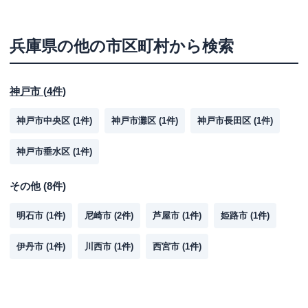
兵庫県
の他の市区町村から検索
神戸市
(
4
件)
神戸市中央区
(
1
件)
神戸市灘区
(
1
件)
神戸市長田区
(
1
件)
神戸市垂水区
(
1
件)
その他
(
8
件)
明石市
(
1
件)
尼崎市
(
2
件)
芦屋市
(
1
件)
姫路市
(
1
件)
伊丹市
(
1
件)
川西市
(
1
件)
西宮市
(
1
件)