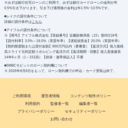
※みずほ銀行住宅ローンのご利用で、みずほ銀行カードローンの金利が年
0.5%引き下がります。引き下げ適用後の金利は年1.5%~13.5%です。
■レイクの貸付条件について
詳細の貸付条件は
こちら
■アイフルの貸付条件について
※【商号】アイフル株式会社【登録番号】近畿財務局長（15）第00218号
【貸付利率】3.0%～18.0%（実質年率）【遅延損害金】20.0%（実質年率）
【契約限度額または貸付金額】800万円以内（要審査）【返済方式】借入後残
高スライド元利定額リボルビング返済方式【返済期間・回数】借入直後最長
14年6ヶ月（1～151回）【担保・連帯保証人】不要
■SMBCモビットのローン契約機について
※ 2026年9月6日をもって、ローン契約機での申込・カード受取は終了。
ご利用環境
運営者情報
コンテンツ制作ポリシー
利用規約
監修者一覧
編集者一覧
プライバシーポリシー
セキュリティーポリシー
お問い合わせ