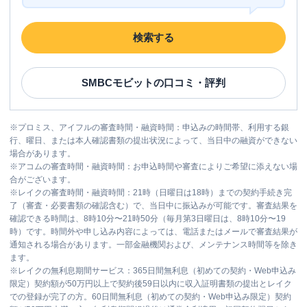
検索する
SMBCモビット
の口コミ・評判
※
プロミス、アイフルの審査時間・融資時間：申込みの時間帯、利用する銀
行、曜日、または本人確認書類の提出状況によって、当日中の融資ができない
場合があります。
※
アコムの審査時間・融資時間：お申込時間や審査によりご希望に添えない場
合がございます。
※
レイクの審査時間・融資時間：21時（日曜日は18時）までの契約手続き完
了（審査・必要書類の確認含む）で、当日中に振込みが可能です。審査結果を
確認できる時間は、8時10分〜21時50分（毎月第3日曜日は、8時10分〜19
時）です。時間外や申し込み内容によっては、電話またはメールで審査結果が
通知される場合があります。一部金融機関および、メンテナンス時間等を除き
ます。
※
レイクの無利息期間サービス：365日間無利息（初めての契約・Web申込み
限定）契約額が50万円以上で契約後59日以内に収入証明書類の提出とレイク
での登録が完了の方。60日間無利息（初めての契約・Web申込み限定）契約