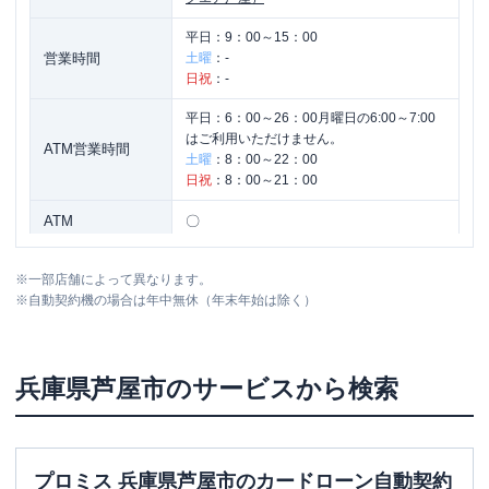
平日：
9：00～15：00
営業時間
土曜
：
-
日祝
：
-
平日：
6：00～26：00月曜日の6:00～7:00
はご利用いただけません。
ATM営業時間
土曜
：
8：00～22：00
日祝
：
8：00～21：00
ATM
〇
駐車場
✕
※
一部店舗によって異なります。
※
自動契約機の場合は年中無休（年末年始は除く）
住所
兵庫県芦屋市大原町10-1-102
兵庫県
芦屋市
のサービスから検索
プロミス 兵庫県芦屋市のカードローン自動契約