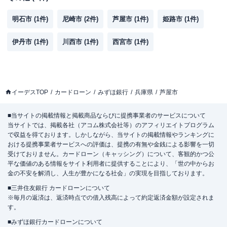
明石市
(
1
件)
尼崎市
(
2
件)
芦屋市
(
1
件)
姫路市
(
1
件)
伊丹市
(
1
件)
川西市
(
1
件)
西宮市
(
1
件)
イーデスTOP
カードローン
みずほ銀行
兵庫県
芦屋市
■当サイトの掲載情報と掲載商品ならびに提携事業者のサービスについて
当サイトでは、掲載各社（アコム株式会社等）のアフィリエイトプログラム
で収益を得ております。しかしながら、当サイトの掲載情報やランキングに
おける提携事業者サービスへの評価は、提携の有無や金銭による影響を一切
受けておりません。カードローン（キャッシング）について、客観的かつ公
平な価値のある情報をサイト利用者に提供することにより、「世の中からお
金の不安を解消し、人生が豊かになる社会」の実現を目指しております。
■三井住友銀行 カードローンについて
※毎月の返済は、返済時点での借入残高によって約定返済金額が設定されま
す。
■みずほ銀行カードローンについて