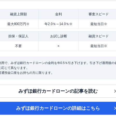
融資
上限額
金利
審査
スピード
最大800万円※
年2.0％～14.0％※
最短当日※
担保・
保証人
お試し
診断
融資
スピード
不要
×
最短当日※
用で、みずほ銀行カードローンの金利を年0.5％引き下げます。引き下げ適用後の金利は
に応じて異なります。
普通預金口座をお持ちの方に限ります。
みずほ銀行カードローン
の記事を読む
みずほ銀行カードローン
の詳細はこちら