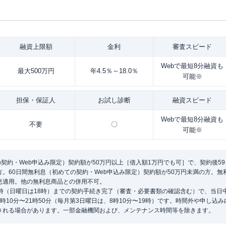
融資
上限額
金利
審査
スピード
Webで最短8分融資も
最大500万円
年4.5％～18.0％
可能※
担保・
保証人
お試し
診断
融資
スピード
Webで最短8分融資も
不要
〇
可能※
の契約・Web申込み限定）契約額が50万円以上［借入額1万円でも可］で、契約後5
。60日間無利息（初めての契約・Web申込み限定）契約額が50万円未満の方。
息適用。他の無利息商品との併用不可。
1時（日曜日は18時）までの契約手続き完了（審査・必要書類の確認含む）で、当日
時10分〜21時50分（毎月第3日曜日は、8時10分〜19時）です。時間外や申し込
される場合があります。一部金融機関および、メンテナンス時間等を除きます。