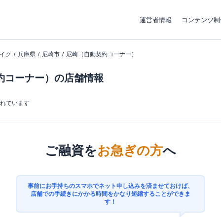
運営者情報
コンテンツ制
イク
兵庫県
尼崎市
尼崎（自動契約コーナー）
約コーナー）の店舗情報
まれています
ご融資を
お急ぎの方
へ
事前にお手持ちのスマホでネット申し込みを済ませておけば、
店舗での手続きにかかる時間をかなり短縮することができま
す！