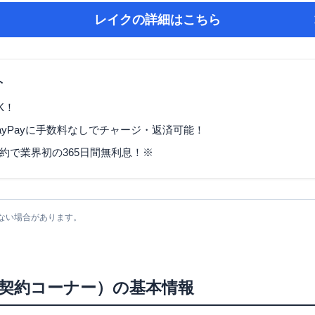
レイク
の詳細はこちら
ト
K！
ayPayに手数料なしでチャージ・返済可能！
契約で業界初の365日間無利息！※
ない場合があります。
契約コーナー）
の基本情報