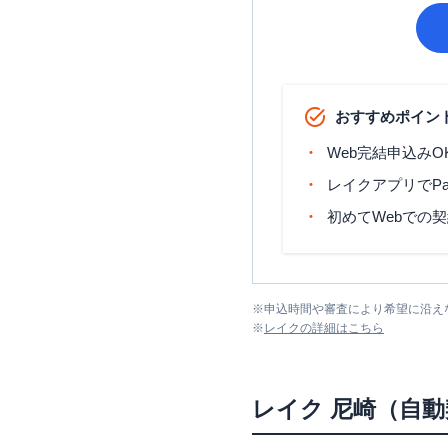
おすすめポイン
Web完結申込みO
レイクアプリでP
初めてWebでの
※
申込時間や審査により希望に沿え
※
レイク
の詳細はこちら
レイク
尼崎（自動