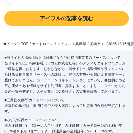
アイフル
の記事を読む
イーデスTOP
カードローン
アイフル
兵庫県
尼崎市
【2025/12/
■当サイトの掲載情報と掲載商品ならびに提携事業者のサービスについて
当サイトでは、掲載各社（アコム株式会社等）のアフィリエイトプログラム
で収益を得ております。しかしながら、当サイトの掲載情報やランキングに
おける提携事業者サービスへの評価は、提携の有無や金銭による影響を一切
受けておりません。カードローン（キャッシング）について、客観的かつ公
平な価値のある情報をサイト利用者に提供することにより、「世の中からお
金の不安を解消し、人生が豊かになる社会」の実現を目指しております。
■三井住友銀行 カードローンについて
※毎月の返済は、返済時点での借入残高によって約定返済金額が設定されま
す。
■みずほ銀行カードローンについて
※みずほ銀行住宅ローンのご利用で、みずほ銀行カードローンの金利が年
0.5%引き下がります。引き下げ適用後の金利は年1.5%~13.5%です。