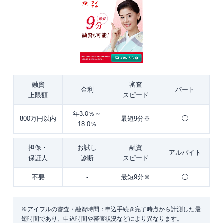
融資
審査
金利
パート
上限額
スピード
年3.0％～
800万円以内
最短9分※
◯
18.0％
担保・
お試し
融資
アルバイト
保証人
診断
スピード
不要
-
最短9分※
◯
※アイフルの審査・融資時間：申込手続き完了時点から計測した最
短時間であり、申込時間や審査状況などにより異なります。