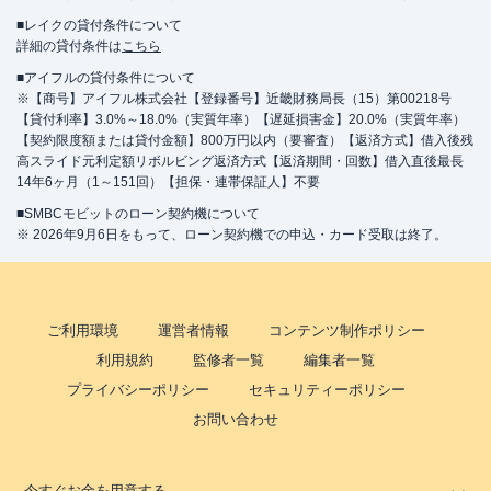
■レイクの貸付条件について
詳細の貸付条件は
こちら
■アイフルの貸付条件について
※【商号】アイフル株式会社【登録番号】近畿財務局長（15）第00218号
【貸付利率】3.0%～18.0%（実質年率）【遅延損害金】20.0%（実質年率）
【契約限度額または貸付金額】800万円以内（要審査）【返済方式】借入後残
高スライド元利定額リボルビング返済方式【返済期間・回数】借入直後最長
14年6ヶ月（1～151回）【担保・連帯保証人】不要
■SMBCモビットのローン契約機について
※ 2026年9月6日をもって、ローン契約機での申込・カード受取は終了。
ご利用環境
運営者情報
コンテンツ制作ポリシー
利用規約
監修者一覧
編集者一覧
プライバシーポリシー
セキュリティーポリシー
お問い合わせ
今すぐお金を用意する