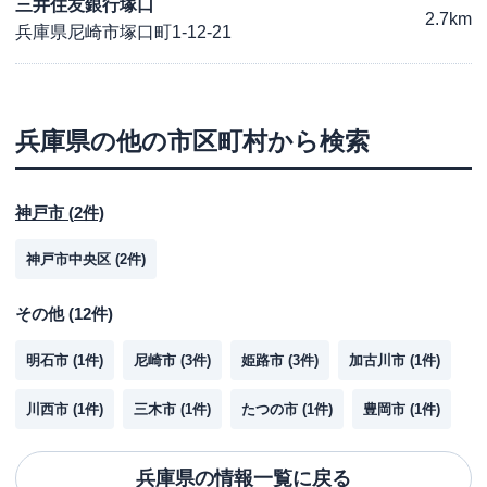
三井住友銀行塚口
2.7km
兵庫県尼崎市塚口町1-12-21
兵庫県
の他の市区町村から検索
神戸市
(
2
件)
神戸市中央区
(
2
件)
その他
(
12
件)
明石市
(
1
件)
尼崎市
(
3
件)
姫路市
(
3
件)
加古川市
(
1
件)
川西市
(
1
件)
三木市
(
1
件)
たつの市
(
1
件)
豊岡市
(
1
件)
兵庫県
の情報一覧に戻る