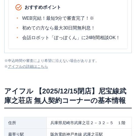
おすすめポイント
WEB完結！最短9分で審査完了！※
初めての方なら最大30日間無利息！
会話ロボット「ぽっぽくん」に24時間相談OK！
※
申込時間や審査により希望に沿えない場合があります。
※
アイフル
の詳細はこちら
アイフル
【2025/12/15閉店】尼宝線武
庫之荘店 無人契約コーナー
の基本情報
住所
兵庫県尼崎市武庫之荘２－３２－５ １階
最寄り駅
阪急電鉄神戸本線 武庫之荘駅