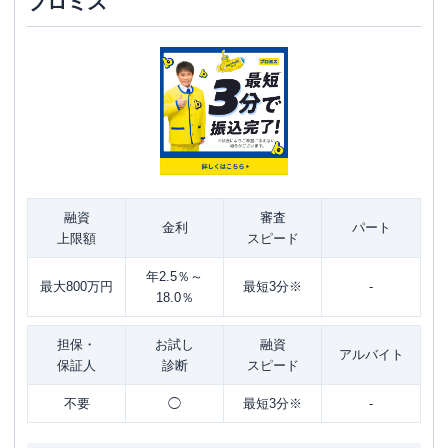
プロミス
融資
審査
金利
パート
上限額
スピード
年2.5％～
最大800万円
最短3分※
-
18.0％
担保・
お試し
融資
アルバイト
保証人
診断
スピード
不要
◯
最短3分※
-