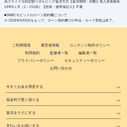
高スライド元利定額リボルビング返済方式【返済期間・回数】借入直後最長
14年6ヶ月（1～151回）【担保・連帯保証人】不要
■SMBCモビットのローン契約機について
※ 2026年9月6日をもって、ローン契約機での申込・カード受取は終了。
ご利用環境
運営者情報
コンテンツ制作ポリシー
利用規約
監修者一覧
編集者一覧
プライバシーポリシー
セキュリティーポリシー
お問い合わせ
今すぐお金を用意する
低金利で賢く借りる
返済をラクにする
支払いをお得にする