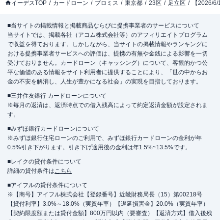
イーデスTOP
カードローン
プロミス
東京都
23区
足立区
【2026
■当サイトの掲載情報と掲載商品ならびに提携事業者のサービスについて
当サイトでは、掲載各社（アコム株式会社等）のアフィリエイトプログラム
で収益を得ております。しかしながら、当サイトの掲載情報やランキングに
おける提携事業者サービスへの評価は、提携の有無や金銭による影響を一切
受けておりません。カードローン（キャッシング）について、客観的かつ公
平な価値のある情報をサイト利用者に提供することにより、「世の中からお
金の不安を解消し、人生が豊かになる社会」の実現を目指しております。
■三井住友銀行 カードローンについて
※毎月の返済は、返済時点での借入残高によって約定返済金額が設定されま
す。
■みずほ銀行カードローンについて
※みずほ銀行住宅ローンのご利用で、みずほ銀行カードローンの金利が年
0.5%引き下がります。引き下げ適用後の金利は年1.5%~13.5%です。
■レイクの貸付条件について
詳細の貸付条件は
こちら
■アイフルの貸付条件について
※【商号】アイフル株式会社【登録番号】近畿財務局長（15）第00218号
【貸付利率】3.0%～18.0%（実質年率）【遅延損害金】20.0%（実質年率）
【契約限度額または貸付金額】800万円以内（要審査）【返済方式】借入後残