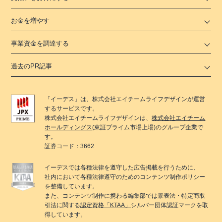
お金を増やす
事業資金を調達する
過去のPR記事
「
イーデス
」は、
株式会社エイチームライフデザイン
が運営
するサービスです。
株式会社エイチームライフデザイン
は、
株式会社エイチーム
ホールディングス
(東証プライム市場上場)のグループ企業で
す。
証券コード：3662
イーデス
では各種法律を遵守した広告掲載を行うために、
社内において各種法律遵守のためのコンテンツ制作ポリシー
を整備しています。
また、コンテンツ制作に携わる編集部では景表法・特定商取
引法に関する
認定資格「KTAA」
シルバー団体認証マークを取
得しています。