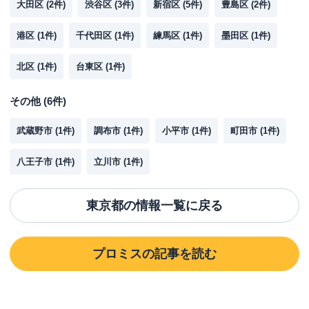
大田区
(
2
件)
渋谷区
(
3
件)
新宿区
(
5
件)
豊島区
(
2
件)
港区
(
1
件)
千代田区
(
1
件)
練馬区
(
1
件)
墨田区
(
1
件)
北区
(
1
件)
台東区
(
1
件)
その他
(
6
件)
武蔵野市
(
1
件)
調布市
(
1
件)
小平市
(
1
件)
町田市
(
1
件)
八王子市
(
1
件)
立川市
(
1
件)
東京都
の情報一覧に戻る
プロミス
の記事を読む