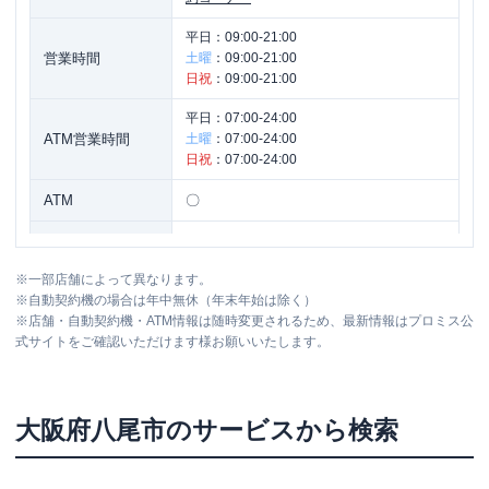
平日：
09:00-21:00
営業時間
土曜
：
09:00-21:00
日祝
：
09:00-21:00
平日：
07:00-24:00
ATM営業時間
土曜
：
07:00-24:00
日祝
：
07:00-24:00
ATM
〇
駐車場
〇
※
一部店舗によって異なります。
住所
大阪府八尾市南太子堂６－２－６６
※
自動契約機の場合は年中無休（年末年始は除く）
※
店舗・自動契約機・ATM情報は随時変更されるため、最新情報はプロミス公
式サイトをご確認いただけます様お願いいたします。
大阪府
八尾市
のサービスから検索