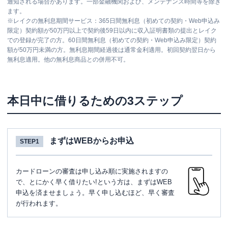
通知される場合があります。一部金融機関および、メンテナンス時間等を除き
ます。
※
レイクの無利息期間サービス：365日間無利息（初めての契約・Web申込み
限定）契約額が50万円以上で契約後59日以内に収入証明書類の提出とレイク
での登録が完了の方。60日間無利息（初めての契約・Web申込み限定）契約
額が50万円未満の方。無利息期間経過後は通常金利適用。初回契約翌日から
無利息適用。他の無利息商品との併用不可。
本日中に借りるための3ステップ
まずはWEBからお申込
STEP1
カードローンの審査は申し込み順に実施されますの
で、とにかく早く借りたい!という方は、まずはWEB
申込を済ませましょう。早く申し込むほど、早く審査
が行われます。