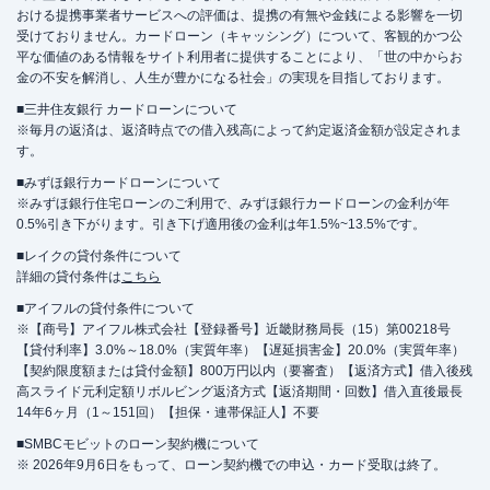
おける提携事業者サービスへの評価は、提携の有無や金銭による影響を一切
受けておりません。カードローン（キャッシング）について、客観的かつ公
平な価値のある情報をサイト利用者に提供することにより、「世の中からお
金の不安を解消し、人生が豊かになる社会」の実現を目指しております。
■三井住友銀行 カードローンについて
※毎月の返済は、返済時点での借入残高によって約定返済金額が設定されま
す。
■みずほ銀行カードローンについて
※みずほ銀行住宅ローンのご利用で、みずほ銀行カードローンの金利が年
0.5%引き下がります。引き下げ適用後の金利は年1.5%~13.5%です。
■レイクの貸付条件について
詳細の貸付条件は
こちら
■アイフルの貸付条件について
※【商号】アイフル株式会社【登録番号】近畿財務局長（15）第00218号
【貸付利率】3.0%～18.0%（実質年率）【遅延損害金】20.0%（実質年率）
【契約限度額または貸付金額】800万円以内（要審査）【返済方式】借入後残
高スライド元利定額リボルビング返済方式【返済期間・回数】借入直後最長
14年6ヶ月（1～151回）【担保・連帯保証人】不要
■SMBCモビットのローン契約機について
※ 2026年9月6日をもって、ローン契約機での申込・カード受取は終了。