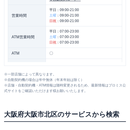
平日：
09:00-21:00
営業時間
土曜
：
09:00-21:00
日祝
：
09:00-21:00
平日：
07:00-23:00
ATM営業時間
土曜
：
07:00-23:00
日祝
：
07:00-23:00
ATM
〇
駐車場
✕
※
一部店舗によって異なります。
大阪府大阪市北区梅田１丁目２番２－Ｂ
住所
※
自動契約機の場合は年中無休（年末年始は除く）
１００号 大阪駅前第２ビルＢ１Ｆ
※
店舗・自動契約機・ATM情報は随時変更されるため、最新情報はプロミス公
式サイトをご確認いただけます様お願いいたします。
名称
プロミス
梅田曽根崎自動契約コーナー
平日：
09:00-21:00
大阪府
大阪市北区
のサービスから検索
営業時間
土曜
：
09:00-21:00
日祝
：
09:00-21:00