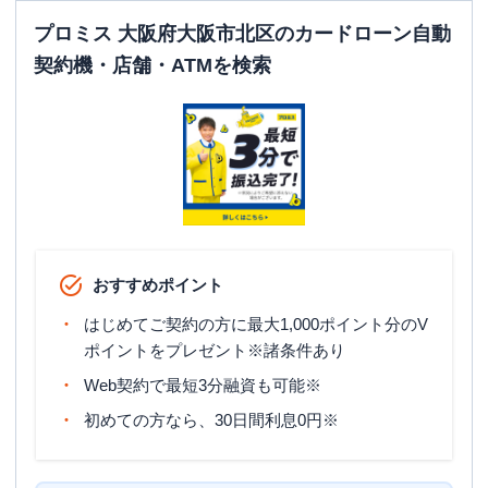
平日：
07:00-24:00
ATM営業時間
土曜
：
07:00-24:00
プロミス 大阪府大阪市北区のカードローン自動
日祝
：
07:00-24:00
契約機・店舗・ATMを検索
ATM
〇
駐車場
✕
大阪府大阪市北区小松原町１番１０号梅
住所
田パルビルＢ１Ｆ
おすすめポイント
はじめてご契約の方に最大1,000ポイント分のV
ポイントをプレゼント※諸条件あり
Web契約で最短3分融資も可能※
初めての方なら、30日間利息0円※