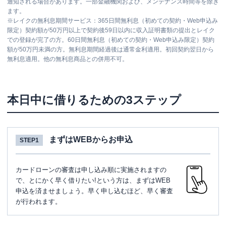
通知される場合があります。一部金融機関および、メンテナンス時間等を除き
ます。
※
レイクの無利息期間サービス：365日間無利息（初めての契約・Web申込み
限定）契約額が50万円以上で契約後59日以内に収入証明書類の提出とレイク
での登録が完了の方。60日間無利息（初めての契約・Web申込み限定）契約
額が50万円未満の方。無利息期間経過後は通常金利適用。初回契約翌日から
無利息適用。他の無利息商品との併用不可。
本日中に借りるための3ステップ
まずはWEBからお申込
STEP1
カードローンの審査は申し込み順に実施されますの
で、とにかく早く借りたい!という方は、まずはWEB
申込を済ませましょう。早く申し込むほど、早く審査
が行われます。