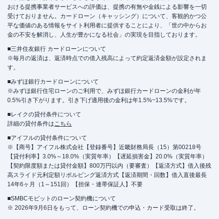
おける提携事業者サービスへの評価は、提携の有無や金銭による影響を一切
受けておりません。カードローン（キャッシング）について、客観的かつ公
平な価値のある情報をサイト利用者に提供することにより、「世の中からお
金の不安を解消し、人生が豊かになる社会」の実現を目指しております。
■三井住友銀行 カードローンについて
※毎月の返済は、返済時点での借入残高によって約定返済金額が設定されま
す。
■みずほ銀行カードローンについて
※みずほ銀行住宅ローンのご利用で、みずほ銀行カードローンの金利が年
0.5%引き下がります。引き下げ適用後の金利は年1.5%~13.5%です。
■レイクの貸付条件について
詳細の貸付条件は
こちら
■アイフルの貸付条件について
※【商号】アイフル株式会社【登録番号】近畿財務局長（15）第00218号
【貸付利率】3.0%～18.0%（実質年率）【遅延損害金】20.0%（実質年率）
【契約限度額または貸付金額】800万円以内（要審査）【返済方式】借入後残
高スライド元利定額リボルビング返済方式【返済期間・回数】借入直後最長
14年6ヶ月（1～151回）【担保・連帯保証人】不要
■SMBCモビットのローン契約機について
※ 2026年9月6日をもって、ローン契約機での申込・カード受取は終了。