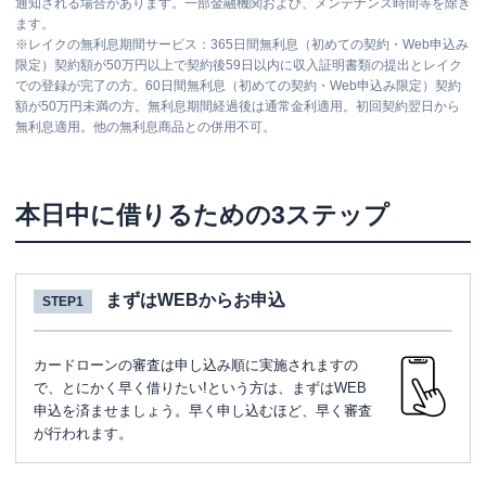
通知される場合があります。一部金融機関および、メンテナンス時間等を除き
ます。
※
レイクの無利息期間サービス：365日間無利息（初めての契約・Web申込み
限定）契約額が50万円以上で契約後59日以内に収入証明書類の提出とレイク
での登録が完了の方。60日間無利息（初めての契約・Web申込み限定）契約
額が50万円未満の方。無利息期間経過後は通常金利適用。初回契約翌日から
無利息適用。他の無利息商品との併用不可。
本日中に借りるための3ステップ
まずはWEBからお申込
STEP1
カードローンの審査は申し込み順に実施されますの
で、とにかく早く借りたい!という方は、まずはWEB
申込を済ませましょう。早く申し込むほど、早く審査
が行われます。