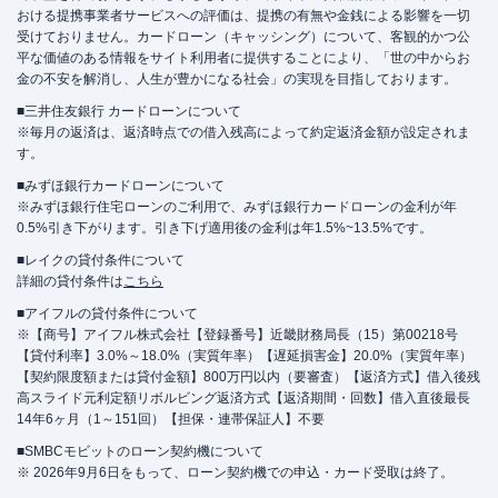
おける提携事業者サービスへの評価は、提携の有無や金銭による影響を一切
受けておりません。カードローン（キャッシング）について、客観的かつ公
平な価値のある情報をサイト利用者に提供することにより、「世の中からお
金の不安を解消し、人生が豊かになる社会」の実現を目指しております。
■三井住友銀行 カードローンについて
※毎月の返済は、返済時点での借入残高によって約定返済金額が設定されま
す。
■みずほ銀行カードローンについて
※みずほ銀行住宅ローンのご利用で、みずほ銀行カードローンの金利が年
0.5%引き下がります。引き下げ適用後の金利は年1.5%~13.5%です。
■レイクの貸付条件について
詳細の貸付条件は
こちら
■アイフルの貸付条件について
※【商号】アイフル株式会社【登録番号】近畿財務局長（15）第00218号
【貸付利率】3.0%～18.0%（実質年率）【遅延損害金】20.0%（実質年率）
【契約限度額または貸付金額】800万円以内（要審査）【返済方式】借入後残
高スライド元利定額リボルビング返済方式【返済期間・回数】借入直後最長
14年6ヶ月（1～151回）【担保・連帯保証人】不要
■SMBCモビットのローン契約機について
※ 2026年9月6日をもって、ローン契約機での申込・カード受取は終了。