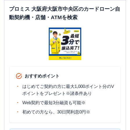
平日：
07:30-21:00
プロミス 大阪府大阪市中央区のカードローン自
ATM営業時間
土曜
：
08:00-20:00
動契約機・店舗・ATMを検索
日祝
：
08:00-20:00
ATM
〇
駐車場
✕
大阪府大阪市中央区難波４丁目１－２
住所
３Ｆ
おすすめポイント
はじめてご契約の方に最大1,000ポイント分のV
ポイントをプレゼント※諸条件あり
Web契約で最短3分融資も可能※
初めての方なら、30日間利息0円※