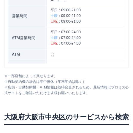
平日：
09:00-21:00
営業時間
土曜
：
09:00-21:00
日祝
：
09:00-21:00
平日：
07:00-24:00
ATM営業時間
土曜
：
07:00-24:00
日祝
：
07:00-24:00
ATM
〇
駐車場
✕
※
一部店舗によって異なります。
大阪府大阪市中央区心斎橋筋１丁目１０
住所
※
自動契約機の場合は年中無休（年末年始は除く）
－１ 心斎橋タワービル３Ｆ
※
店舗・自動契約機・ATM情報は随時変更されるため、最新情報はプロミス公
式サイトをご確認いただけます様お願いいたします。
プロミス
【2026/7/1閉店】近鉄難波自動契
名称
約コーナー
大阪府
大阪市中央区
のサービスから検索
平日：
09:00-21:00
営業時間
土曜
：
09:00-20:00
日祝
：
09:00-20:00