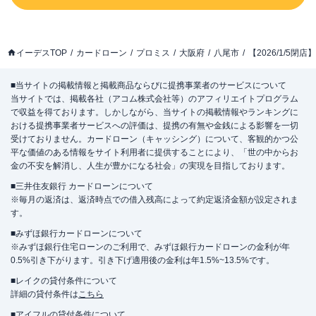
イーデスTOP
カードローン
プロミス
大阪府
八尾市
【2026/1/5
■当サイトの掲載情報と掲載商品ならびに提携事業者のサービスについて
当サイトでは、掲載各社（アコム株式会社等）のアフィリエイトプログラム
で収益を得ております。しかしながら、当サイトの掲載情報やランキングに
おける提携事業者サービスへの評価は、提携の有無や金銭による影響を一切
受けておりません。カードローン（キャッシング）について、客観的かつ公
平な価値のある情報をサイト利用者に提供することにより、「世の中からお
金の不安を解消し、人生が豊かになる社会」の実現を目指しております。
■三井住友銀行 カードローンについて
※毎月の返済は、返済時点での借入残高によって約定返済金額が設定されま
す。
■みずほ銀行カードローンについて
※みずほ銀行住宅ローンのご利用で、みずほ銀行カードローンの金利が年
0.5%引き下がります。引き下げ適用後の金利は年1.5%~13.5%です。
■レイクの貸付条件について
詳細の貸付条件は
こちら
■アイフルの貸付条件について