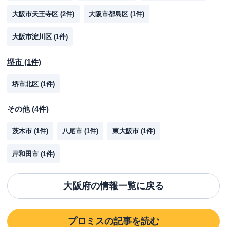
大阪市天王寺区
(
2
件)
大阪市都島区
(
1
件)
大阪市淀川区
(
1
件)
堺市
(
1
件)
堺市北区
(
1
件)
その他
(
4
件)
茨木市
(
1
件)
八尾市
(
1
件)
東大阪市
(
1
件)
岸和田市
(
1
件)
大阪府
の情報一覧に戻る
プロミス
の記事を読む