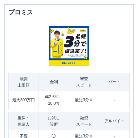
プロミス
融資
審査
金利
パート
上限額
スピード
年2.5％～
最大800万円
最短3分※
-
18.0％
担保・
お試し
融資
アルバイト
保証人
診断
スピード
不要
◯
最短3分※
-