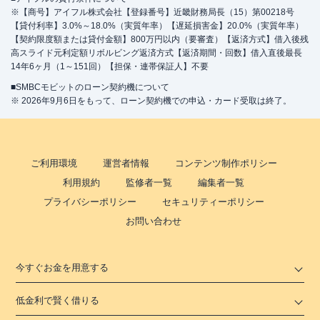
※【商号】アイフル株式会社【登録番号】近畿財務局長（15）第00218号
【貸付利率】3.0%～18.0%（実質年率）【遅延損害金】20.0%（実質年率）
【契約限度額または貸付金額】800万円以内（要審査）【返済方式】借入後残
高スライド元利定額リボルビング返済方式【返済期間・回数】借入直後最長
14年6ヶ月（1～151回）【担保・連帯保証人】不要
■SMBCモビットのローン契約機について
※ 2026年9月6日をもって、ローン契約機での申込・カード受取は終了。
ご利用環境
運営者情報
コンテンツ制作ポリシー
利用規約
監修者一覧
編集者一覧
プライバシーポリシー
セキュリティーポリシー
お問い合わせ
今すぐお金を用意する
低金利で賢く借りる