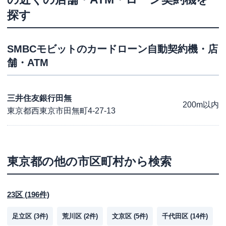
探す
SMBCモビット
のカードローン自動契約機・店
舗・ATM
三井住友銀行田無
200m以内
東京都西東京市田無町4-27-13
東京都
の他の市区町村から検索
23区
(
196
件)
足立区
(
3
件)
荒川区
(
2
件)
文京区
(
5
件)
千代田区
(
14
件)