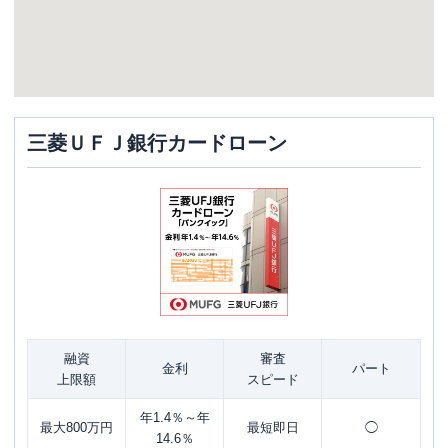
三菱ＵＦＪ銀行カードローン
融資
審査
金利
パート
上限額
スピード
年1.4％～年
最大800万円
最短即日
◯
14.6％