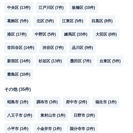
中央区
(
13
件)
江戸川区
(
7
件)
板橋区
(
10
件)
葛飾区
(
5
件)
北区
(
5
件)
江東区
(
5
件)
目黒区
(
8
件)
港区
(
17
件)
中野区
(
5
件)
練馬区
(
10
件)
大田区
(
8
件)
世田谷区
(
14
件)
渋谷区
(
7
件)
品川区
(
9
件)
新宿区
(
14
件)
杉並区
(
13
件)
墨田区
(
7
件)
台東区
(
5
件)
豊島区
(
10
件)
その他
(
35
件)
昭島市
(
1
件)
調布市
(
3
件)
府中市
(
2
件)
福生市
(
1
件)
八王子市
(
2
件)
東村山市
(
1
件)
日野市
(
2
件)
小平市
(
1
件)
小金井市
(
1
件)
国分寺市
(
2
件)