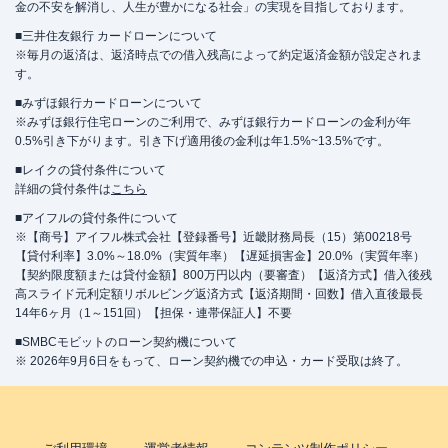
金の不安を解消し、人生が豊かになる社会」の実現を目指しております。
■三井住友銀行 カードローンについて
※毎月の返済は、返済時点での借入残高によって約定返済金額が設定されま
す。
■みずほ銀行カードローンについて
※みずほ銀行住宅ローンのご利用で、みずほ銀行カードローンの金利が年
0.5%引き下がります。引き下げ適用後の金利は年1.5%~13.5%です。
■レイクの貸付条件について
詳細の貸付条件は
こちら
■アイフルの貸付条件について
※【商号】アイフル株式会社【登録番号】近畿財務局長（15）第00218号
【貸付利率】3.0%～18.0%（実質年率）【遅延損害金】20.0%（実質年率）
【契約限度額または貸付金額】800万円以内（要審査）【返済方式】借入後残
高スライド元利定額リボルビング返済方式【返済期間・回数】借入直後最長
14年6ヶ月（1～151回）【担保・連帯保証人】不要
■SMBCモビットのローン契約機について
※ 2026年9月6日をもって、ローン契約機での申込・カード受取は終了。