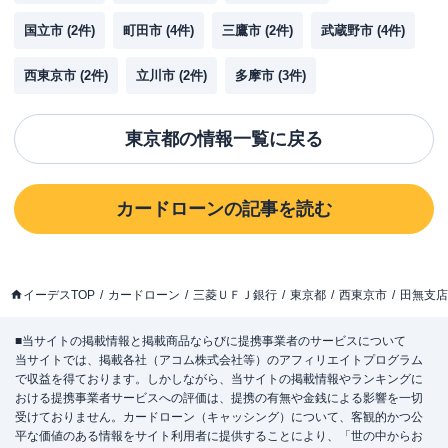
国立市
(
2
件)
町田市
(
4
件)
三鷹市
(
2
件)
武蔵野市
(
4
件)
西東京市
(
2
件)
立川市
(
2
件)
多摩市
(
3
件)
東京都
の情報一覧に戻る
カードローン
の記事を読む
イーデスTOP
カードローン
三菱ＵＦＪ銀行
東京都
西東京市
田無支店
■当サイトの掲載情報と掲載商品ならびに提携事業者のサービスについて
当サイトでは、掲載各社（アコム株式会社等）のアフィリエイトプログラム
で収益を得ております。しかしながら、当サイトの掲載情報やランキングに
おける提携事業者サービスへの評価は、提携の有無や金銭による影響を一切
受けておりません。カードローン（キャッシング）について、客観的かつ公
平な価値のある情報をサイト利用者に提供することにより、「世の中からお