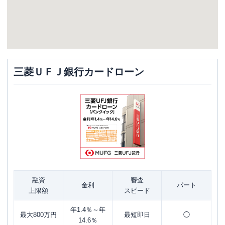
三菱ＵＦＪ銀行カードローン
融資
審査
金利
パート
上限額
スピード
年1.4％～年
最大800万円
最短即日
◯
14.6％