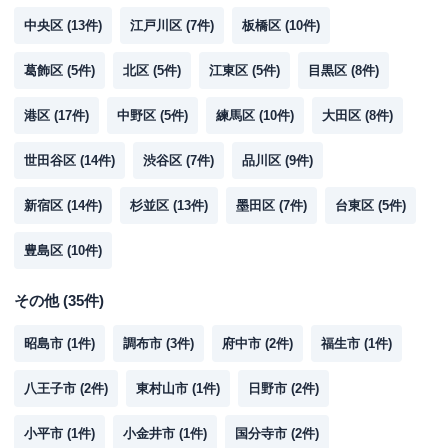
中央区
(
13
件)
江戸川区
(
7
件)
板橋区
(
10
件)
葛飾区
(
5
件)
北区
(
5
件)
江東区
(
5
件)
目黒区
(
8
件)
港区
(
17
件)
中野区
(
5
件)
練馬区
(
10
件)
大田区
(
8
件)
世田谷区
(
14
件)
渋谷区
(
7
件)
品川区
(
9
件)
新宿区
(
14
件)
杉並区
(
13
件)
墨田区
(
7
件)
台東区
(
5
件)
豊島区
(
10
件)
その他
(
35
件)
昭島市
(
1
件)
調布市
(
3
件)
府中市
(
2
件)
福生市
(
1
件)
八王子市
(
2
件)
東村山市
(
1
件)
日野市
(
2
件)
小平市
(
1
件)
小金井市
(
1
件)
国分寺市
(
2
件)