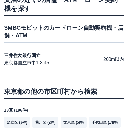
機を探す
SMBCモビット
のカードローン自動契約機・店
舗・ATM
三井住友銀行国立
200m以内
東京都国立市中1-8-45
東京都
の他の市区町村から検索
23区
(
196
件)
足立区
(
3
件)
荒川区
(
2
件)
文京区
(
5
件)
千代田区
(
14
件)