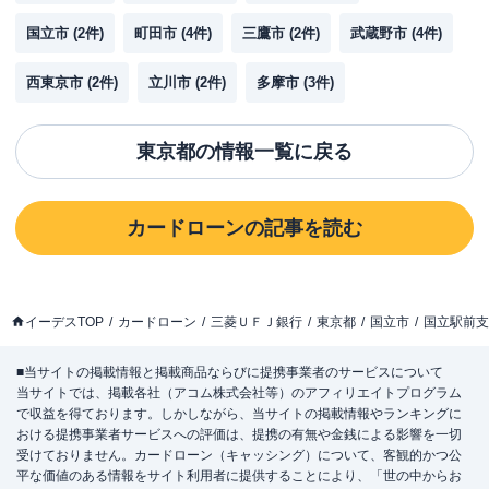
国立市
(
2
件)
町田市
(
4
件)
三鷹市
(
2
件)
武蔵野市
(
4
件)
西東京市
(
2
件)
立川市
(
2
件)
多摩市
(
3
件)
東京都
の情報一覧に戻る
カードローン
の記事を読む
イーデスTOP
カードローン
三菱ＵＦＪ銀行
東京都
国立市
国立駅前支
■当サイトの掲載情報と掲載商品ならびに提携事業者のサービスについて
当サイトでは、掲載各社（アコム株式会社等）のアフィリエイトプログラム
で収益を得ております。しかしながら、当サイトの掲載情報やランキングに
おける提携事業者サービスへの評価は、提携の有無や金銭による影響を一切
受けておりません。カードローン（キャッシング）について、客観的かつ公
平な価値のある情報をサイト利用者に提供することにより、「世の中からお