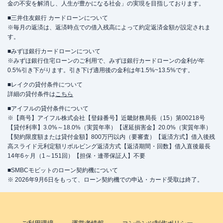
金の不安を解消し、人生が豊かになる社会」の実現を目指しております。
■三井住友銀行 カードローンについて
※毎月の返済は、返済時点での借入残高によって約定返済金額が設定されま
す。
■みずほ銀行カードローンについて
※みずほ銀行住宅ローンのご利用で、みずほ銀行カードローンの金利が年
0.5%引き下がります。引き下げ適用後の金利は年1.5%~13.5%です。
■レイクの貸付条件について
詳細の貸付条件は
こちら
■アイフルの貸付条件について
※【商号】アイフル株式会社【登録番号】近畿財務局長（15）第00218号
【貸付利率】3.0%～18.0%（実質年率）【遅延損害金】20.0%（実質年率）
【契約限度額または貸付金額】800万円以内（要審査）【返済方式】借入後残
高スライド元利定額リボルビング返済方式【返済期間・回数】借入直後最長
14年6ヶ月（1～151回）【担保・連帯保証人】不要
■SMBCモビットのローン契約機について
※ 2026年9月6日をもって、ローン契約機での申込・カード受取は終了。