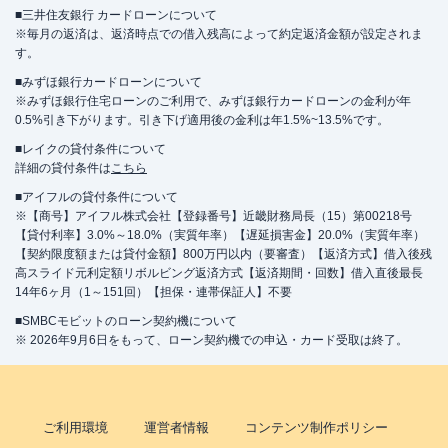
■三井住友銀行 カードローンについて
※毎月の返済は、返済時点での借入残高によって約定返済金額が設定されま
す。
■みずほ銀行カードローンについて
※みずほ銀行住宅ローンのご利用で、みずほ銀行カードローンの金利が年
0.5%引き下がります。引き下げ適用後の金利は年1.5%~13.5%です。
■レイクの貸付条件について
詳細の貸付条件は
こちら
■アイフルの貸付条件について
※【商号】アイフル株式会社【登録番号】近畿財務局長（15）第00218号
【貸付利率】3.0%～18.0%（実質年率）【遅延損害金】20.0%（実質年率）
【契約限度額または貸付金額】800万円以内（要審査）【返済方式】借入後残
高スライド元利定額リボルビング返済方式【返済期間・回数】借入直後最長
14年6ヶ月（1～151回）【担保・連帯保証人】不要
■SMBCモビットのローン契約機について
※ 2026年9月6日をもって、ローン契約機での申込・カード受取は終了。
ご利用環境
運営者情報
コンテンツ制作ポリシー