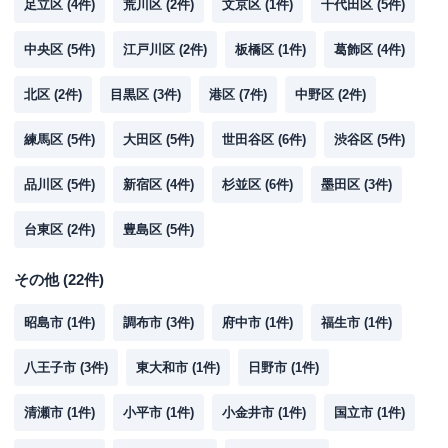
足立区
(
4
件)
荒川区
(
2
件)
文京区
(
1
件)
千代田区
(
5
件)
中央区
(
5
件)
江戸川区
(
2
件)
板橋区
(
1
件)
葛飾区
(
4
件)
北区
(
2
件)
目黒区
(
3
件)
港区
(
7
件)
中野区
(
2
件)
練馬区
(
5
件)
大田区
(
5
件)
世田谷区
(
6
件)
渋谷区
(
5
件)
品川区
(
5
件)
新宿区
(
4
件)
杉並区
(
6
件)
墨田区
(
3
件)
台東区
(
2
件)
豊島区
(
5
件)
その他
(
22
件)
昭島市
(
1
件)
調布市
(
3
件)
府中市
(
1
件)
福生市
(
1
件)
八王子市
(
3
件)
東大和市
(
1
件)
日野市
(
1
件)
清瀬市
(
1
件)
小平市
(
1
件)
小金井市
(
1
件)
国立市
(
1
件)