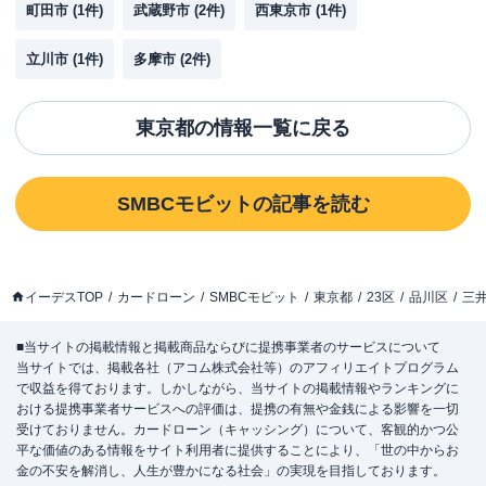
町田市
(
1
件)
武蔵野市
(
2
件)
西東京市
(
1
件)
立川市
(
1
件)
多摩市
(
2
件)
東京都
の情報一覧に戻る
SMBCモビット
の記事を読む
イーデスTOP
カードローン
SMBCモビット
東京都
23区
品川区
三
■当サイトの掲載情報と掲載商品ならびに提携事業者のサービスについて
当サイトでは、掲載各社（アコム株式会社等）のアフィリエイトプログラム
で収益を得ております。しかしながら、当サイトの掲載情報やランキングに
おける提携事業者サービスへの評価は、提携の有無や金銭による影響を一切
受けておりません。カードローン（キャッシング）について、客観的かつ公
平な価値のある情報をサイト利用者に提供することにより、「世の中からお
金の不安を解消し、人生が豊かになる社会」の実現を目指しております。