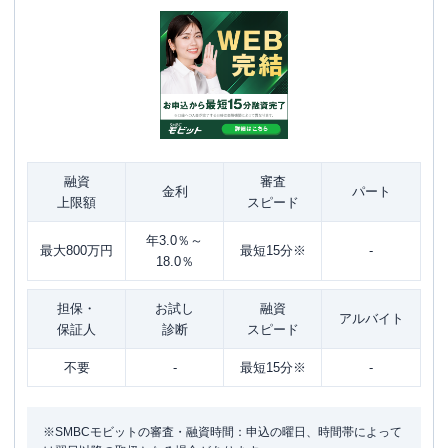
融資
審査
金利
パート
上限額
スピード
年3.0％～
最大800万円
最短15分※
-
18.0％
担保・
お試し
融資
アルバイト
保証人
診断
スピード
不要
-
最短15分※
-
※SMBCモビットの審査・融資時間：申込の曜日、時間帯によって