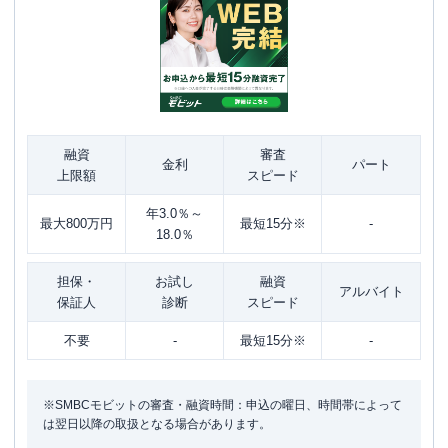
融資
審査
金利
パート
上限額
スピード
年3.0％～
最大800万円
最短15分※
-
18.0％
担保・
お試し
融資
アルバイト
保証人
診断
スピード
不要
-
最短15分※
-
※SMBCモビットの審査・融資時間：申込の曜日、時間帯によって
は翌日以降の取扱となる場合があります。