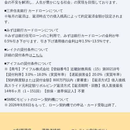
金の不安を解消し、人生が豊かになる社会」の実現を目指しております。
■三井住友銀行 カードローンについて
※毎月の返済は、返済時点での借入残高によって約定返済金額が設定されま
す。
■みずほ銀行カードローンについて
※みずほ銀行住宅ローンのご利用で、みずほ銀行カードローンの金利が年
0.5%引き下がります。引き下げ適用後の金利は年1.5%~13.5%です。
■レイクの貸付条件について
詳細の貸付条件は
こちら
■アイフルの貸付条件について
※【商号】アイフル株式会社【登録番号】近畿財務局長（15）第00218号
【貸付利率】3.0%～18.0%（実質年率）【遅延損害金】20.0%（実質年率）
【契約限度額または貸付金額】800万円以内（要審査）【返済方式】借入後残
高スライド元利定額リボルビング返済方式【返済期間・回数】借入直後最長
14年6ヶ月（1～151回）【担保・連帯保証人】不要
■SMBCモビットのローン契約機について
※ 2026年9月6日をもって、ローン契約機での申込・カード受取は終了。