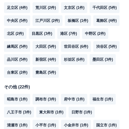
足立区
(
4
件)
荒川区
(
2
件)
文京区
(
1
件)
千代田区
(
5
件)
中央区
(
5
件)
江戸川区
(
2
件)
板橋区
(
1
件)
葛飾区
(
4
件)
北区
(
2
件)
目黒区
(
3
件)
港区
(
7
件)
中野区
(
2
件)
練馬区
(
5
件)
大田区
(
5
件)
世田谷区
(
6
件)
渋谷区
(
5
件)
品川区
(
5
件)
新宿区
(
4
件)
杉並区
(
6
件)
墨田区
(
3
件)
台東区
(
2
件)
豊島区
(
5
件)
その他
(
22
件)
昭島市
(
1
件)
調布市
(
3
件)
府中市
(
1
件)
福生市
(
1
件)
八王子市
(
3
件)
東大和市
(
1
件)
日野市
(
1
件)
清瀬市
(
1
件)
小平市
(
1
件)
小金井市
(
1
件)
国立市
(
1
件)