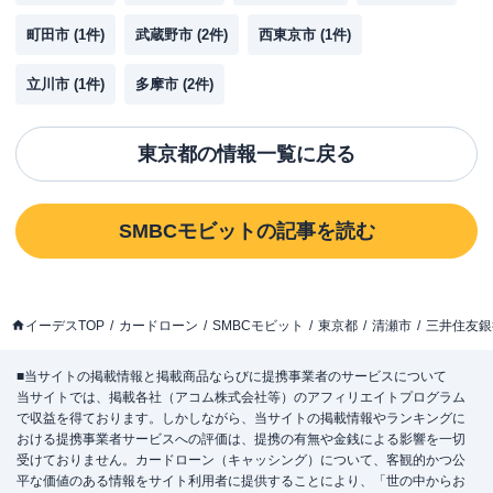
町田市
(
1
件)
武蔵野市
(
2
件)
西東京市
(
1
件)
立川市
(
1
件)
多摩市
(
2
件)
東京都
の情報一覧に戻る
SMBCモビット
の記事を読む
イーデスTOP
カードローン
SMBCモビット
東京都
清瀬市
三井住友銀
■当サイトの掲載情報と掲載商品ならびに提携事業者のサービスについて
当サイトでは、掲載各社（アコム株式会社等）のアフィリエイトプログラム
で収益を得ております。しかしながら、当サイトの掲載情報やランキングに
おける提携事業者サービスへの評価は、提携の有無や金銭による影響を一切
受けておりません。カードローン（キャッシング）について、客観的かつ公
平な価値のある情報をサイト利用者に提供することにより、「世の中からお