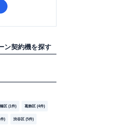
ローン契約機を探す
橋区
(
1
件)
葛飾区
(
4
件)
6
件)
渋谷区
(
5
件)