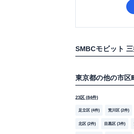
SMBCモビット
三
東京都
の他の市区
23区
(
84
件)
足立区
(
4
件)
荒川区
(
2
件)
北区
(
2
件)
目黒区
(
3
件)