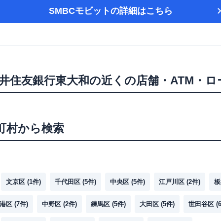
SMBCモビット
の詳細はこちら
井住友銀行東大和
の近くの店舗・ATM・
町村から検索
文京区
(
1
件)
千代田区
(
5
件)
中央区
(
5
件)
江戸川区
(
2
件)
板
港区
(
7
件)
中野区
(
2
件)
練馬区
(
5
件)
大田区
(
5
件)
世田谷区
(