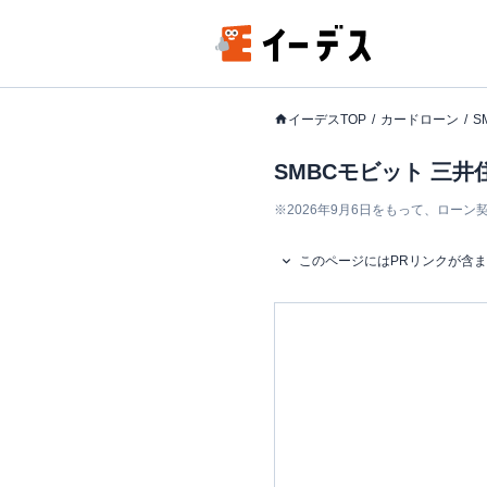
イーデスTOP
カードローン
S
SMBCモビット 三
※
2026年9月6日をもって、ロー
このページにはPRリンクが含