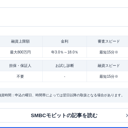
融資
上限額
金利
審査
スピード
最大800万円
年3.0％～18.0％
最短15分※
担保・
保証人
お試し
診断
融資
スピード
不要
-
最短15分※
・融資時間：申込の曜日、時間帯によっては翌日以降の取扱となる場合があります。
SMBCモビット
の記事を読む