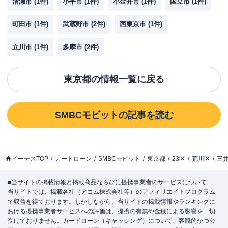
清瀬市
(
1
件)
小平市
(
1
件)
小金井市
(
1
件)
国立市
(
1
件)
町田市
(
1
件)
武蔵野市
(
2
件)
西東京市
(
1
件)
立川市
(
1
件)
多摩市
(
2
件)
東京都
の情報一覧に戻る
SMBCモビット
の記事を読む
イーデスTOP
カードローン
SMBCモビット
東京都
23区
荒川区
三
■当サイトの掲載情報と掲載商品ならびに提携事業者のサービスについて
当サイトでは、掲載各社（アコム株式会社等）のアフィリエイトプログラム
で収益を得ております。しかしながら、当サイトの掲載情報やランキングに
おける提携事業者サービスへの評価は、提携の有無や金銭による影響を一切
受けておりません。カードローン（キャッシング）について、客観的かつ公