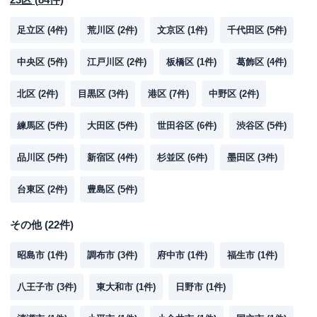
足立区
(
4
件)
荒川区
(
2
件)
文京区
(
1
件)
千代田区
(
5
件)
中央区
(
5
件)
江戸川区
(
2
件)
板橋区
(
1
件)
葛飾区
(
4
件)
北区
(
2
件)
目黒区
(
3
件)
港区
(
7
件)
中野区
(
2
件)
練馬区
(
5
件)
大田区
(
5
件)
世田谷区
(
6
件)
渋谷区
(
5
件)
品川区
(
5
件)
新宿区
(
4
件)
杉並区
(
6
件)
墨田区
(
3
件)
台東区
(
2
件)
豊島区
(
5
件)
その他
(
22
件)
昭島市
(
1
件)
調布市
(
3
件)
府中市
(
1
件)
福生市
(
1
件)
八王子市
(
3
件)
東大和市
(
1
件)
日野市
(
1
件)