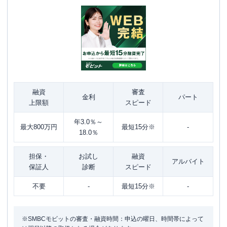
融資
審査
金利
パート
上限額
スピード
年3.0％～
最大800万円
最短15分※
-
18.0％
担保・
お試し
融資
アルバイト
保証人
診断
スピード
不要
-
最短15分※
-
※SMBCモビットの審査・融資時間：申込の曜日、時間帯によって