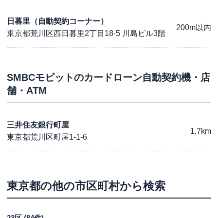
日暮里（自動契約コーナー）
200m以内
東京都荒川区西日暮里2丁目18-5 川島ビル3階
SMBCモビット
のカードローン自動契約機・店
舗・ATM
三井住友銀行町屋
1.7km
東京都荒川区町屋1-1-6
東京都
の他の市区町村から検索
23区
(
84
件)