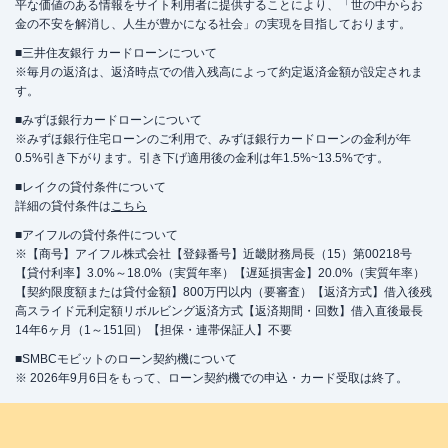
平な価値のある情報をサイト利用者に提供することにより、「世の中からお
金の不安を解消し、人生が豊かになる社会」の実現を目指しております。
■三井住友銀行 カードローンについて
※毎月の返済は、返済時点での借入残高によって約定返済金額が設定されま
す。
■みずほ銀行カードローンについて
※みずほ銀行住宅ローンのご利用で、みずほ銀行カードローンの金利が年
0.5%引き下がります。引き下げ適用後の金利は年1.5%~13.5%です。
■レイクの貸付条件について
詳細の貸付条件は
こちら
■アイフルの貸付条件について
※【商号】アイフル株式会社【登録番号】近畿財務局長（15）第00218号
【貸付利率】3.0%～18.0%（実質年率）【遅延損害金】20.0%（実質年率）
【契約限度額または貸付金額】800万円以内（要審査）【返済方式】借入後残
高スライド元利定額リボルビング返済方式【返済期間・回数】借入直後最長
14年6ヶ月（1～151回）【担保・連帯保証人】不要
■SMBCモビットのローン契約機について
※ 2026年9月6日をもって、ローン契約機での申込・カード受取は終了。