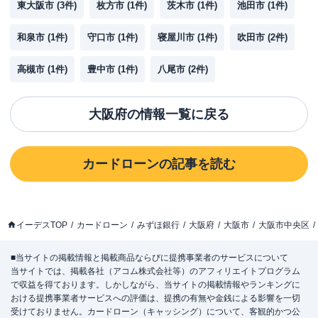
東大阪市
(
3
件)
枚方市
(
1
件)
茨木市
(
1
件)
池田市
(
1
件)
和泉市
(
1
件)
守口市
(
1
件)
寝屋川市
(
1
件)
吹田市
(
2
件)
高槻市
(
1
件)
豊中市
(
1
件)
八尾市
(
2
件)
大阪府
の情報一覧に戻る
カードローン
の記事を読む
イーデスTOP
カードローン
みずほ銀行
大阪府
大阪市
大阪市中央区
■当サイトの掲載情報と掲載商品ならびに提携事業者のサービスについて
当サイトでは、掲載各社（アコム株式会社等）のアフィリエイトプログラム
で収益を得ております。しかしながら、当サイトの掲載情報やランキングに
おける提携事業者サービスへの評価は、提携の有無や金銭による影響を一切
受けておりません。カードローン（キャッシング）について、客観的かつ公