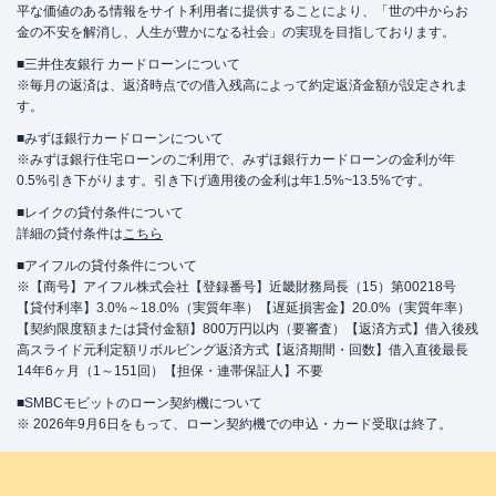
平な価値のある情報をサイト利用者に提供することにより、「世の中からお
金の不安を解消し、人生が豊かになる社会」の実現を目指しております。
■三井住友銀行 カードローンについて
※毎月の返済は、返済時点での借入残高によって約定返済金額が設定されま
す。
■みずほ銀行カードローンについて
※みずほ銀行住宅ローンのご利用で、みずほ銀行カードローンの金利が年
0.5%引き下がります。引き下げ適用後の金利は年1.5%~13.5%です。
■レイクの貸付条件について
詳細の貸付条件は
こちら
■アイフルの貸付条件について
※【商号】アイフル株式会社【登録番号】近畿財務局長（15）第00218号
【貸付利率】3.0%～18.0%（実質年率）【遅延損害金】20.0%（実質年率）
【契約限度額または貸付金額】800万円以内（要審査）【返済方式】借入後残
高スライド元利定額リボルビング返済方式【返済期間・回数】借入直後最長
14年6ヶ月（1～151回）【担保・連帯保証人】不要
■SMBCモビットのローン契約機について
※ 2026年9月6日をもって、ローン契約機での申込・カード受取は終了。