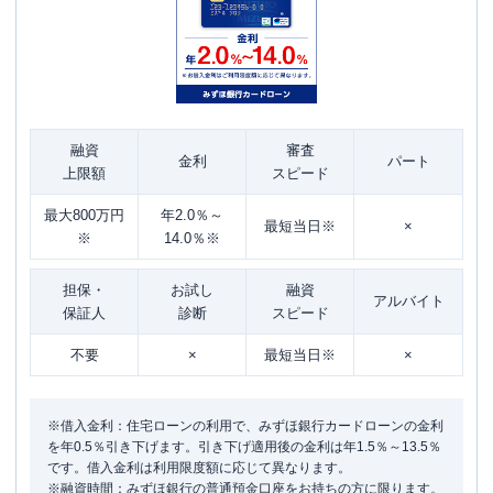
融資
審査
金利
パート
上限額
スピード
最大800万円
年2.0％～
最短当日※
×
※
14.0％※
担保・
お試し
融資
アルバイト
保証人
診断
スピード
不要
×
最短当日※
×
※借入金利：住宅ローンの利用で、みずほ銀行カードローンの金利
を年0.5％引き下げます。引き下げ適用後の金利は年1.5％～13.5％
です。借入金利は利用限度額に応じて異なります。
※融資時間：みずほ銀行の普通預金口座をお持ちの方に限ります。