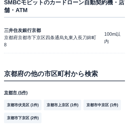
SMBCモビット
のカードローン自動契約機・店
舗・ATM
三井住友銀行京都
100m以
京都府京都市下京区四条通烏丸東入長刀鉾町
内
8
京都府
の他の市区町村から検索
京都市
(
5
件)
京都市伏見区
(
1
件)
京都市上京区
(
1
件)
京都市中京区
(
1
件)
京都市下京区
(
2
件)