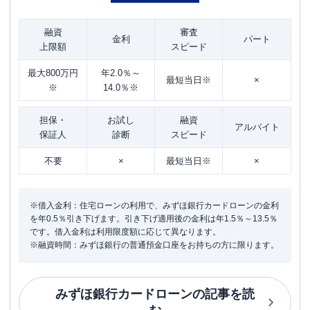
融資
審査
金利
パート
上限額
スピード
最大800万円
年2.0％～
最短当日※
×
※
14.0％※
担保・
お試し
融資
アルバイト
保証人
診断
スピード
不要
×
最短当日※
×
※借入金利：住宅ローンの利用で、みずほ銀行カードローンの金利
を年0.5％引き下げます。引き下げ適用後の金利は年1.5％～13.5％
です。借入金利は利用限度額に応じて異なります。
※融資時間：みずほ銀行の普通預金口座をお持ちの方に限ります。
みずほ銀行カードローン
の記事を読