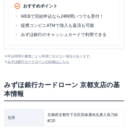
おすすめポイント
WEBで完結申込なら24時間いつでも受付！
提携コンビニATMで借入も返済も可能
みずほ銀行のキャッシュカードで利用できる
※
申込時間や審査により希望に沿えない場合があります。
※
みずほ銀行カードローン
の詳細はこちら
みずほ銀行カードローン
京都支店
の基
本情報
京都府京都市下京区四条通烏丸東入長刀鉾
住所
町20