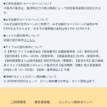
■三井住友銀行 カードローンについて
※毎月の返済は、返済時点での借入残高によって約定返済金額が設定されま
す。
■みずほ銀行カードローンについて
※みずほ銀行住宅ローンのご利用で、みずほ銀行カードローンの金利が年
0.5%引き下がります。引き下げ適用後の金利は年1.5%~13.5%です。
■レイクの貸付条件について
詳細の貸付条件は
こちら
■アイフルの貸付条件について
※【商号】アイフル株式会社【登録番号】近畿財務局長（15）第00218号
【貸付利率】3.0%～18.0%（実質年率）【遅延損害金】20.0%（実質年率）
【契約限度額または貸付金額】800万円以内（要審査）【返済方式】借入後残
高スライド元利定額リボルビング返済方式【返済期間・回数】借入直後最長
14年6ヶ月（1～151回）【担保・連帯保証人】不要
■SMBCモビットのローン契約機について
※ 2026年9月6日をもって、ローン契約機での申込・カード受取は終了。
ご利用環境
運営者情報
コンテンツ制作ポリシー