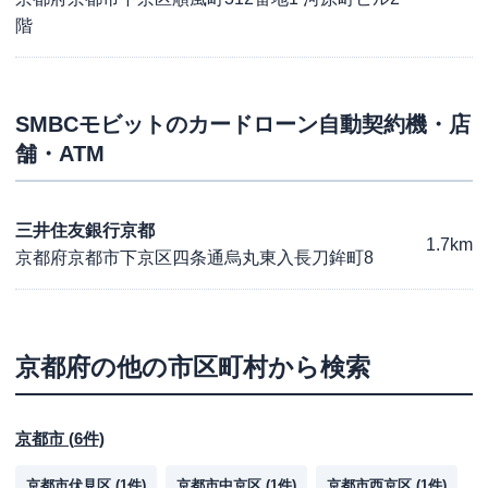
階
SMBCモビット
のカードローン自動契約機・店
舗・ATM
三井住友銀行京都
1.7km
京都府京都市下京区四条通烏丸東入長刀鉾町8
京都府
の他の市区町村から検索
京都市
(
6
件)
京都市伏見区
(
1
件)
京都市中京区
(
1
件)
京都市西京区
(
1
件)