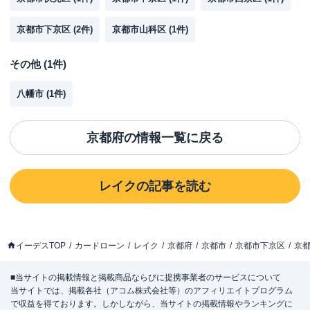
京都市下京区
(
2
件)
京都市山科区
(
1
件)
その他
(
1
件)
八幡市
(
1
件)
京都府
の情報一覧に戻る
レイク
の記事を読む
イーデスTOP
カードローン
レイク
京都府
京都市
京都市下京区
京
■当サイトの掲載情報と掲載商品ならびに提携事業者のサービスについて
当サイトでは、掲載各社（アコム株式会社等）のアフィリエイトプログラム
で収益を得ております。しかしながら、当サイトの掲載情報やランキングに