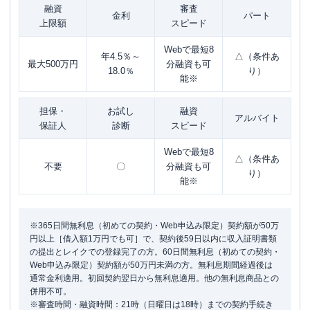
融資
審査
金利
パート
上限額
スピード
Webで最短8
年4.5％～
△（条件あ
最大500万円
分融資も可
18.0％
り）
能※
担保・
お試し
融資
アルバイト
保証人
診断
スピード
Webで最短8
△（条件あ
不要
〇
分融資も可
り）
能※
※365日間無利息（初めての契約・Web申込み限定）契約額が50万
円以上［借入額1万円でも可］で、契約後59日以内に収入証明書類
の提出とレイクでの登録完了の方。60日間無利息（初めての契約・
Web申込み限定）契約額が50万円未満の方。無利息期間経過後は
通常金利適用。初回契約翌日から無利息適用。他の無利息商品との
併用不可。
※審査時間・融資時間：21時（日曜日は18時）までの契約手続き