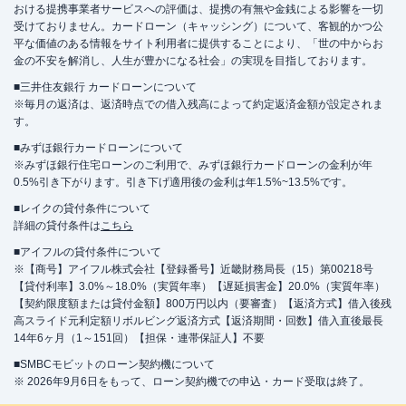
おける提携事業者サービスへの評価は、提携の有無や金銭による影響を一切
受けておりません。カードローン（キャッシング）について、客観的かつ公
平な価値のある情報をサイト利用者に提供することにより、「世の中からお
金の不安を解消し、人生が豊かになる社会」の実現を目指しております。
■三井住友銀行 カードローンについて
※毎月の返済は、返済時点での借入残高によって約定返済金額が設定されま
す。
■みずほ銀行カードローンについて
※みずほ銀行住宅ローンのご利用で、みずほ銀行カードローンの金利が年
0.5%引き下がります。引き下げ適用後の金利は年1.5%~13.5%です。
■レイクの貸付条件について
詳細の貸付条件は
こちら
■アイフルの貸付条件について
※【商号】アイフル株式会社【登録番号】近畿財務局長（15）第00218号
【貸付利率】3.0%～18.0%（実質年率）【遅延損害金】20.0%（実質年率）
【契約限度額または貸付金額】800万円以内（要審査）【返済方式】借入後残
高スライド元利定額リボルビング返済方式【返済期間・回数】借入直後最長
14年6ヶ月（1～151回）【担保・連帯保証人】不要
■SMBCモビットのローン契約機について
※ 2026年9月6日をもって、ローン契約機での申込・カード受取は終了。