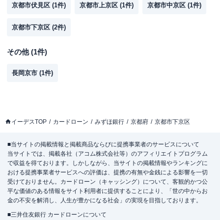
京都市伏見区
(
1
件)
京都市上京区
(
1
件)
京都市中京区
(
1
件)
京都市下京区
(
2
件)
その他
(
1
件)
長岡京市
(
1
件)
イーデスTOP
カードローン
みずほ銀行
京都府
京都市下京区
■当サイトの掲載情報と掲載商品ならびに提携事業者のサービスについて
当サイトでは、掲載各社（アコム株式会社等）のアフィリエイトプログラム
で収益を得ております。しかしながら、当サイトの掲載情報やランキングに
おける提携事業者サービスへの評価は、提携の有無や金銭による影響を一切
受けておりません。カードローン（キャッシング）について、客観的かつ公
平な価値のある情報をサイト利用者に提供することにより、「世の中からお
金の不安を解消し、人生が豊かになる社会」の実現を目指しております。
■三井住友銀行 カードローンについて