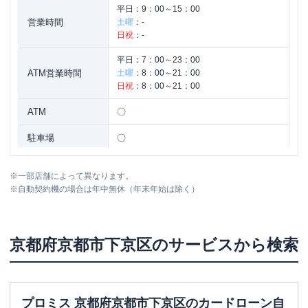
平日：
9：00～15：00
営業時間
土曜
：
-
日祝
：
-
平日：
7：00～23：00
ATM営業時間
土曜
：
8：00～21：00
日祝
：
8：00～21：00
ATM
〇
駐車場
〇
京都府京都市下京区四条通烏丸東入長刀
住所
※
一部店舗によって異なります。
鉾町20
※
自動契約機の場合は年中無休（年末年始は除く）
みずほ銀行
四条支店（みずほパーソナルス
名称
クエア四条）
京都府
京都市下京区
のサービスから検索
平日：
9：00～15：00
営業時間
土曜
：
-
日祝
：
-
プロミス 京都府京都市下京区のカードローン自