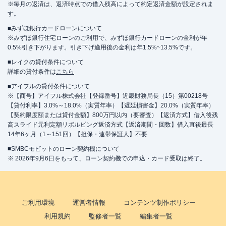
※毎月の返済は、返済時点での借入残高によって約定返済金額が設定されま
す。
■みずほ銀行カードローンについて
※みずほ銀行住宅ローンのご利用で、みずほ銀行カードローンの金利が年
0.5%引き下がります。引き下げ適用後の金利は年1.5%~13.5%です。
■レイクの貸付条件について
詳細の貸付条件は
こちら
■アイフルの貸付条件について
※【商号】アイフル株式会社【登録番号】近畿財務局長（15）第00218号
【貸付利率】3.0%～18.0%（実質年率）【遅延損害金】20.0%（実質年率）
【契約限度額または貸付金額】800万円以内（要審査）【返済方式】借入後残
高スライド元利定額リボルビング返済方式【返済期間・回数】借入直後最長
14年6ヶ月（1～151回）【担保・連帯保証人】不要
■SMBCモビットのローン契約機について
※ 2026年9月6日をもって、ローン契約機での申込・カード受取は終了。
ご利用環境
運営者情報
コンテンツ制作ポリシー
利用規約
監修者一覧
編集者一覧