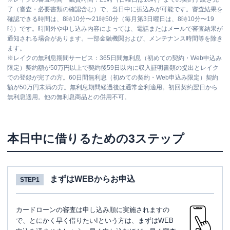
了（審査・必要書類の確認含む）で、当日中に振込みが可能です。審査結果を
確認できる時間は、8時10分〜21時50分（毎月第3日曜日は、8時10分〜19
時）です。時間外や申し込み内容によっては、電話またはメールで審査結果が
通知される場合があります。一部金融機関および、メンテナンス時間等を除き
ます。
※
レイクの無利息期間サービス：365日間無利息（初めての契約・Web申込み
限定）契約額が50万円以上で契約後59日以内に収入証明書類の提出とレイク
での登録が完了の方。60日間無利息（初めての契約・Web申込み限定）契約
額が50万円未満の方。無利息期間経過後は通常金利適用。初回契約翌日から
無利息適用。他の無利息商品との併用不可。
本日中に借りるための3ステップ
まずはWEBからお申込
STEP1
カードローンの審査は申し込み順に実施されますの
で、とにかく早く借りたい!という方は、まずはWEB