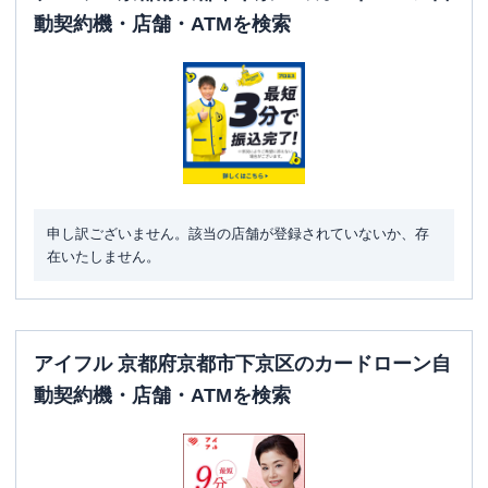
平日：
7：00～24：00
動契約機・店舗・ATMを検索
ATM営業時間
土曜
：
8：00～21：00
日祝
：
8：00～21：00
ATM
〇
駐車場
✕
京都府京都市下京区四条通寺町東入2丁
住所
目御旅町51
申し訳ございません。該当の店舗が登録されていないか、存
在いたしません。
アイフル 京都府京都市下京区のカードローン自
動契約機・店舗・ATMを検索