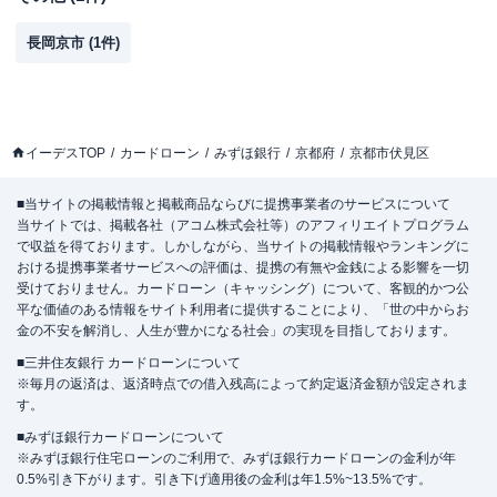
長岡京市
(
1
件)
イーデスTOP
カードローン
みずほ銀行
京都府
京都市伏見区
■当サイトの掲載情報と掲載商品ならびに提携事業者のサービスについて
当サイトでは、掲載各社（アコム株式会社等）のアフィリエイトプログラム
で収益を得ております。しかしながら、当サイトの掲載情報やランキングに
おける提携事業者サービスへの評価は、提携の有無や金銭による影響を一切
受けておりません。カードローン（キャッシング）について、客観的かつ公
平な価値のある情報をサイト利用者に提供することにより、「世の中からお
金の不安を解消し、人生が豊かになる社会」の実現を目指しております。
■三井住友銀行 カードローンについて
※毎月の返済は、返済時点での借入残高によって約定返済金額が設定されま
す。
■みずほ銀行カードローンについて
※みずほ銀行住宅ローンのご利用で、みずほ銀行カードローンの金利が年
0.5%引き下がります。引き下げ適用後の金利は年1.5%~13.5%です。