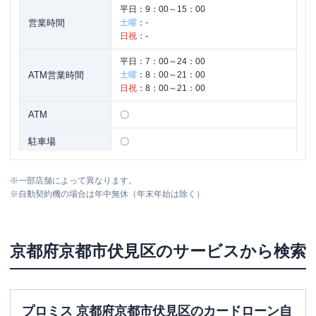
平日：
9：00～15：00
営業時間
土曜
：
-
日祝
：
-
平日：
7：00～24：00
ATM営業時間
土曜
：
8：00～21：00
日祝
：
8：00～21：00
ATM
〇
駐車場
〇
住所
京都府京都市伏見区東大手町757
※
一部店舗によって異なります。
※
自動契約機の場合は年中無休（年末年始は除く）
京都府
京都市伏見区
のサービスから検索
プロミス 京都府京都市伏見区のカードローン自