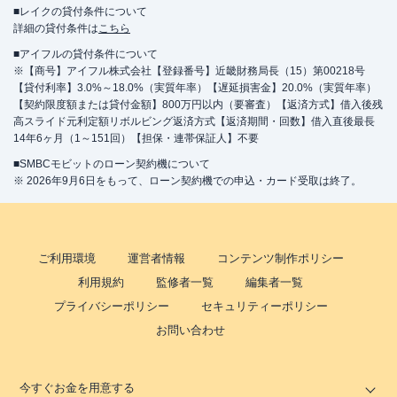
■レイクの貸付条件について
詳細の貸付条件は
こちら
■アイフルの貸付条件について
※【商号】アイフル株式会社【登録番号】近畿財務局長（15）第00218号
【貸付利率】3.0%～18.0%（実質年率）【遅延損害金】20.0%（実質年率）
【契約限度額または貸付金額】800万円以内（要審査）【返済方式】借入後残
高スライド元利定額リボルビング返済方式【返済期間・回数】借入直後最長
14年6ヶ月（1～151回）【担保・連帯保証人】不要
■SMBCモビットのローン契約機について
※ 2026年9月6日をもって、ローン契約機での申込・カード受取は終了。
ご利用環境
運営者情報
コンテンツ制作ポリシー
利用規約
監修者一覧
編集者一覧
プライバシーポリシー
セキュリティーポリシー
お問い合わせ
今すぐお金を用意する