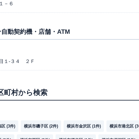
１－６
自動契約機・店舗・ATM
目１-３４ ２Ｆ
区町村から検索
旭区
(
3
件)
横浜市磯子区
(
2
件)
横浜市金沢区
(
1
件)
横浜市港北区
(
3