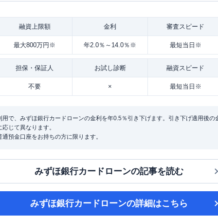
融資
上限額
金利
審査
スピード
最大800万円※
年2.0％～14.0％※
最短当日※
担保・
保証人
お試し
診断
融資
スピード
不要
×
最短当日※
用で、みずほ銀行カードローンの金利を年0.5％引き下げます。引き下げ適用後の金利は
に応じて異なります。
普通預金口座をお持ちの方に限ります。
みずほ銀行カードローン
の記事を読む
みずほ銀行カードローン
の詳細はこちら