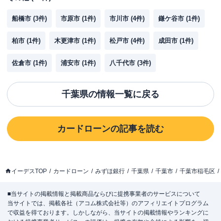
船橋市
(
3
件)
市原市
(
1
件)
市川市
(
4
件)
鎌ケ谷市
(
1
件)
柏市
(
1
件)
木更津市
(
1
件)
松戸市
(
4
件)
成田市
(
1
件)
佐倉市
(
1
件)
浦安市
(
1
件)
八千代市
(
3
件)
千葉県
の情報一覧に戻る
カードローン
の記事を読む
イーデスTOP
カードローン
みずほ銀行
千葉県
千葉市
千葉市稲毛区
■当サイトの掲載情報と掲載商品ならびに提携事業者のサービスについて
当サイトでは、掲載各社（アコム株式会社等）のアフィリエイトプログラム
で収益を得ております。しかしながら、当サイトの掲載情報やランキングに