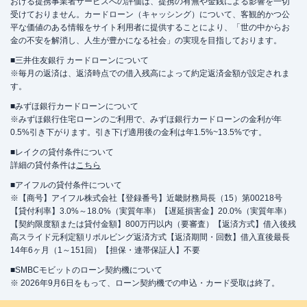
おける提携事業者サービスへの評価は、提携の有無や金銭による影響を一切
受けておりません。カードローン（キャッシング）について、客観的かつ公
平な価値のある情報をサイト利用者に提供することにより、「世の中からお
金の不安を解消し、人生が豊かになる社会」の実現を目指しております。
■三井住友銀行 カードローンについて
※毎月の返済は、返済時点での借入残高によって約定返済金額が設定されま
す。
■みずほ銀行カードローンについて
※みずほ銀行住宅ローンのご利用で、みずほ銀行カードローンの金利が年
0.5%引き下がります。引き下げ適用後の金利は年1.5%~13.5%です。
■レイクの貸付条件について
詳細の貸付条件は
こちら
■アイフルの貸付条件について
※【商号】アイフル株式会社【登録番号】近畿財務局長（15）第00218号
【貸付利率】3.0%～18.0%（実質年率）【遅延損害金】20.0%（実質年率）
【契約限度額または貸付金額】800万円以内（要審査）【返済方式】借入後残
高スライド元利定額リボルビング返済方式【返済期間・回数】借入直後最長
14年6ヶ月（1～151回）【担保・連帯保証人】不要
■SMBCモビットのローン契約機について
※ 2026年9月6日をもって、ローン契約機での申込・カード受取は終了。