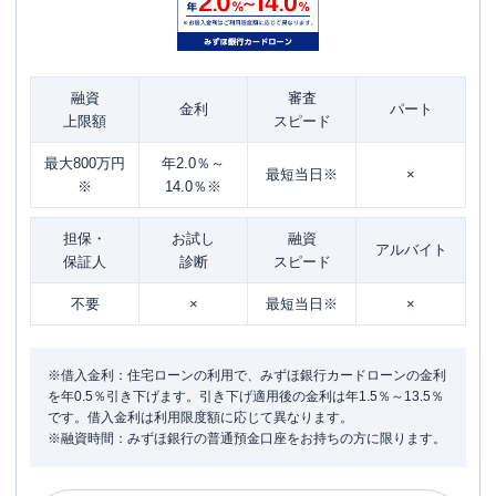
融資
審査
金利
パート
上限額
スピード
最大800万円
年2.0％～
最短当日※
×
※
14.0％※
担保・
お試し
融資
アルバイト
保証人
診断
スピード
不要
×
最短当日※
×
※借入金利：住宅ローンの利用で、みずほ銀行カードローンの金利
を年0.5％引き下げます。引き下げ適用後の金利は年1.5％～13.5％
です。借入金利は利用限度額に応じて異なります。
※融資時間：みずほ銀行の普通預金口座をお持ちの方に限ります。