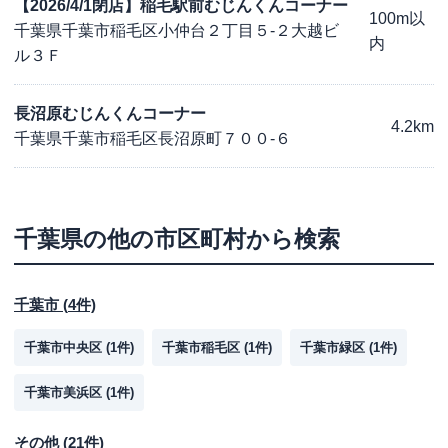
【2026/4/1閉店】稲毛駅前むじんくんコーナー
100m以
千葉県千葉市稲毛区小仲台２丁目５-２大越ビ
内
ル３Ｆ
長沼原むじんくんコーナー
4.2km
千葉県千葉市稲毛区長沼原町７００-６
千葉県
の他の市区町村から検索
千葉市
(
4
件)
千葉市中央区
(
1
件)
千葉市稲毛区
(
1
件)
千葉市緑区
(
1
件)
千葉市美浜区
(
1
件)
その他
(
21
件)