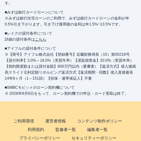
す。
■みずほ銀行カードローンについて
※みずほ銀行住宅ローンのご利用で、みずほ銀行カードローンの金利が年
0.5%引き下がります。引き下げ適用後の金利は年1.5%~13.5%です。
■レイクの貸付条件について
詳細の貸付条件は
こちら
■アイフルの貸付条件について
※【商号】アイフル株式会社【登録番号】近畿財務局長（15）第00218号
【貸付利率】3.0%～18.0%（実質年率）【遅延損害金】20.0%（実質年率）
【契約限度額または貸付金額】800万円以内（要審査）【返済方式】借入後残
高スライド元利定額リボルビング返済方式【返済期間・回数】借入直後最長
14年6ヶ月（1～151回）【担保・連帯保証人】不要
■SMBCモビットのローン契約機について
※ 2026年9月6日をもって、ローン契約機での申込・カード受取は終了。
ご利用環境
運営者情報
コンテンツ制作ポリシー
利用規約
監修者一覧
編集者一覧
プライバシーポリシー
セキュリティーポリシー