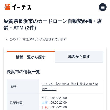
滋賀県長浜市のカードローン自動契約機・店
舗・ATM (2件)
このページにはPRリンクが含まれています
地図から探す
情報一覧から探す
長浜市
の情報一覧
アイフル
【2026/5/31閉店】長浜店 無人契
名称
約コーナー
平日：
09:00-21:00
営業時間
土曜
：
09:00-21:00
日祝
：
09:00-21:00