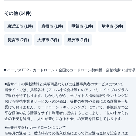
その他
(
14
件)
東近江市
(
1
件)
彦根市
(
1
件)
甲賀市
(
1
件)
草津市
(
5
件)
長浜市
(
2
件)
大津市
(
3
件)
野洲市
(
1
件)
イーデスTOP
カードローン
全国のカードローン契約機・店舗検索
滋賀県
■当サイトの掲載情報と掲載商品ならびに提携事業者のサービスについて
当サイトでは、掲載各社（アコム株式会社等）のアフィリエイトプログラム
で収益を得ております。しかしながら、当サイトの掲載情報やランキングに
おける提携事業者サービスへの評価は、提携の有無や金銭による影響を一切
受けておりません。カードローン（キャッシング）について、客観的かつ公
平な価値のある情報をサイト利用者に提供することにより、「世の中からお
金の不安を解消し、人生が豊かになる社会」の実現を目指しております。
■三井住友銀行 カードローンについて
※毎月の返済は、返済時点での借入残高によって約定返済金額が設定されま