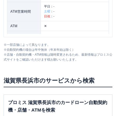
平日：
-
ATM営業時間
土曜
：
-
日祝
：
-
ATM
✕
駐車場
〇
※
一部店舗によって異なります。
住所
滋賀県長浜市宮司町１１４２－２
※
自動契約機の場合は年中無休（年末年始は除く）
※
店舗・自動契約機・ATM情報は随時変更されるため、最新情報はプロミス公
式サイトをご確認いただけます様お願いいたします。
アコム
８号長浜アルプラザ前むじんくんコ
名称
ーナー
平日：
09:00-21:00
滋賀県
長浜市
のサービスから検索
営業時間
土曜
：
09:00-21:00
日祝
：
09:00-21:00
平日：
24時間
ATM営業時間
土曜
：
24時間
プロミス 滋賀県長浜市のカードローン自動契約
日祝
：
24時間
機・店舗・ATMを検索
ATM
〇