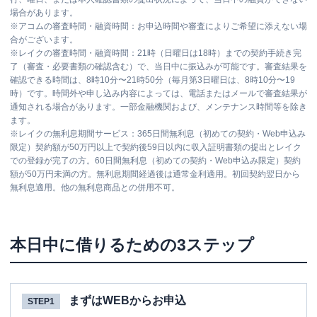
場合があります。
※
アコムの審査時間・融資時間：お申込時間や審査によりご希望に添えない場
合がございます。
※
レイクの審査時間・融資時間：21時（日曜日は18時）までの契約手続き完
了（審査・必要書類の確認含む）で、当日中に振込みが可能です。審査結果を
確認できる時間は、8時10分〜21時50分（毎月第3日曜日は、8時10分〜19
時）です。時間外や申し込み内容によっては、電話またはメールで審査結果が
通知される場合があります。一部金融機関および、メンテナンス時間等を除き
ます。
※
レイクの無利息期間サービス：365日間無利息（初めての契約・Web申込み
限定）契約額が50万円以上で契約後59日以内に収入証明書類の提出とレイク
での登録が完了の方。60日間無利息（初めての契約・Web申込み限定）契約
額が50万円未満の方。無利息期間経過後は通常金利適用。初回契約翌日から
無利息適用。他の無利息商品との併用不可。
本日中に借りるための3ステップ
まずはWEBからお申込
STEP1