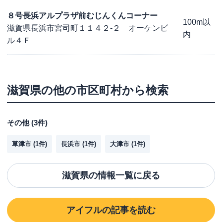
８号長浜アルプラザ前むじんくんコーナー
100m以
滋賀県長浜市宮司町１１４２-２ オーケンビ
内
ル４Ｆ
滋賀県
の他の市区町村から検索
その他
(
3
件)
草津市
(
1
件)
長浜市
(
1
件)
大津市
(
1
件)
滋賀県
の情報一覧に戻る
アイフル
の記事を読む