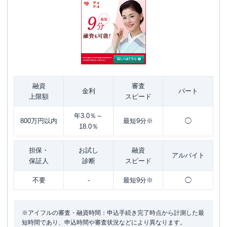
融資
審査
金利
パート
上限額
スピード
年3.0％～
800万円以内
最短9分※
◯
18.0％
担保・
お試し
融資
アルバイト
保証人
診断
スピード
不要
-
最短9分※
◯
※アイフルの審査・融資時間：申込手続き完了時点から計測した最
短時間であり、申込時間や審査状況などにより異なります。