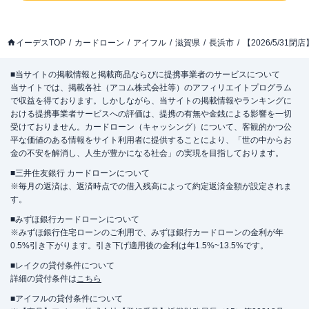
イーデスTOP
カードローン
アイフル
滋賀県
長浜市
【2026/5/31
■当サイトの掲載情報と掲載商品ならびに提携事業者のサービスについて
当サイトでは、掲載各社（アコム株式会社等）のアフィリエイトプログラム
で収益を得ております。しかしながら、当サイトの掲載情報やランキングに
おける提携事業者サービスへの評価は、提携の有無や金銭による影響を一切
受けておりません。カードローン（キャッシング）について、客観的かつ公
平な価値のある情報をサイト利用者に提供することにより、「世の中からお
金の不安を解消し、人生が豊かになる社会」の実現を目指しております。
■三井住友銀行 カードローンについて
※毎月の返済は、返済時点での借入残高によって約定返済金額が設定されま
す。
■みずほ銀行カードローンについて
※みずほ銀行住宅ローンのご利用で、みずほ銀行カードローンの金利が年
0.5%引き下がります。引き下げ適用後の金利は年1.5%~13.5%です。
■レイクの貸付条件について
詳細の貸付条件は
こちら
■アイフルの貸付条件について