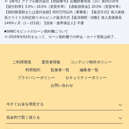
※【商号】アイフル株式会社【登録番号】近畿財務局長（15）第00218号
【貸付利率】3.0%～18.0%（実質年率）【遅延損害金】20.0%（実質年率）
【契約限度額または貸付金額】800万円以内（要審査）【返済方式】借入後残
高スライド元利定額リボルビング返済方式【返済期間・回数】借入直後最長
14年6ヶ月（1～151回）【担保・連帯保証人】不要
■SMBCモビットのローン契約機について
※ 2026年9月6日をもって、ローン契約機での申込・カード受取は終了。
ご利用環境
運営者情報
コンテンツ制作ポリシー
利用規約
監修者一覧
編集者一覧
プライバシーポリシー
セキュリティーポリシー
お問い合わせ
今すぐお金を用意する
低金利で賢く借りる