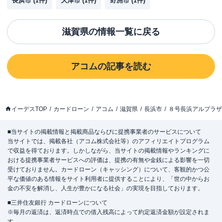
長浜市
(
1
件)
大津市
(
1
件)
野洲市
(
1
件)
滋賀県
の情報一覧に戻る
アコム
の記事を読む
イーデスTOP
カードローン
アコム
滋賀県
長浜市
８号長浜アルプラザ
■当サイトの掲載情報と掲載商品ならびに提携事業者のサービスについて
当サイトでは、掲載各社（アコム株式会社等）のアフィリエイトプログラム
で収益を得ております。しかしながら、当サイトの掲載情報やランキングに
おける提携事業者サービスへの評価は、提携の有無や金銭による影響を一切
受けておりません。カードローン（キャッシング）について、客観的かつ公
平な価値のある情報をサイト利用者に提供することにより、「世の中からお
金の不安を解消し、人生が豊かになる社会」の実現を目指しております。
■三井住友銀行 カードローンについて
※毎月の返済は、返済時点での借入残高によって約定返済金額が設定されま
す。