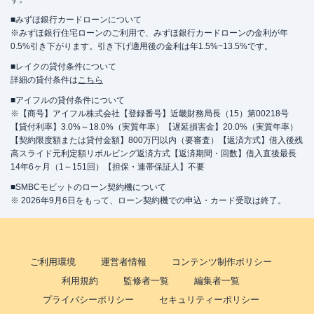
■みずほ銀行カードローンについて
※みずほ銀行住宅ローンのご利用で、みずほ銀行カードローンの金利が年
0.5%引き下がります。引き下げ適用後の金利は年1.5%~13.5%です。
■レイクの貸付条件について
詳細の貸付条件は
こちら
■アイフルの貸付条件について
※【商号】アイフル株式会社【登録番号】近畿財務局長（15）第00218号
【貸付利率】3.0%～18.0%（実質年率）【遅延損害金】20.0%（実質年率）
【契約限度額または貸付金額】800万円以内（要審査）【返済方式】借入後残
高スライド元利定額リボルビング返済方式【返済期間・回数】借入直後最長
14年6ヶ月（1～151回）【担保・連帯保証人】不要
■SMBCモビットのローン契約機について
※ 2026年9月6日をもって、ローン契約機での申込・カード受取は終了。
ご利用環境
運営者情報
コンテンツ制作ポリシー
利用規約
監修者一覧
編集者一覧
プライバシーポリシー
セキュリティーポリシー