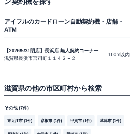
ン契約機を探す
アイフル
のカードローン自動契約機・店舗・
ATM
【2026/5/31閉店】長浜店 無人契約コーナー
100m以内
滋賀県長浜市宮司町１１４２－２
滋賀県
の他の市区町村から検索
その他
(
7
件)
東近江市
(
1
件)
彦根市
(
1
件)
甲賀市
(
1
件)
草津市
(
1
件)