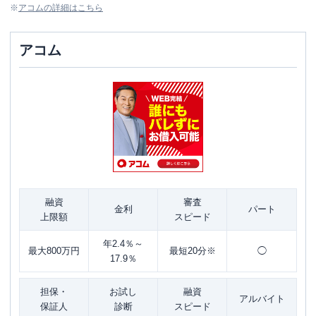
※
アコム
の詳細はこちら
アコム
融資
審査
金利
パート
上限額
スピード
年2.4％～
最大800万円
最短20分※
◯
17.9％
担保・
お試し
融資
アルバイト
保証人
診断
スピード