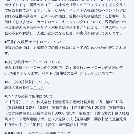
当サイトでは、掲載各社（アコム株式会社等）のアフィリエイトプログラム
で収益を得ております。しかしながら、当サイトの掲載情報やランキングに
おける提携事業者サービスへの評価は、提携の有無や金銭による影響を一切
受けておりません。カードローン（キャッシング）について、客観的かつ公
平な価値のある情報をサイト利用者に提供することにより、「世の中からお
金の不安を解消し、人生が豊かになる社会」の実現を目指しております。
■三井住友銀行 カードローンについて
※毎月の返済は、返済時点での借入残高によって約定返済金額が設定されま
す。
■みずほ銀行カードローンについて
※みずほ銀行住宅ローンのご利用で、みずほ銀行カードローンの金利が年
0.5%引き下がります。引き下げ適用後の金利は年1.5%~13.5%です。
■レイクの貸付条件について
詳細の貸付条件は
こちら
■アイフルの貸付条件について
※【商号】アイフル株式会社【登録番号】近畿財務局長（15）第00218号
【貸付利率】3.0%～18.0%（実質年率）【遅延損害金】20.0%（実質年率）
【契約限度額または貸付金額】800万円以内（要審査）【返済方式】借入後残
高スライド元利定額リボルビング返済方式【返済期間・回数】借入直後最長
14年6ヶ月（1～151回）【担保・連帯保証人】不要
■SMBCモビットのローン契約機について