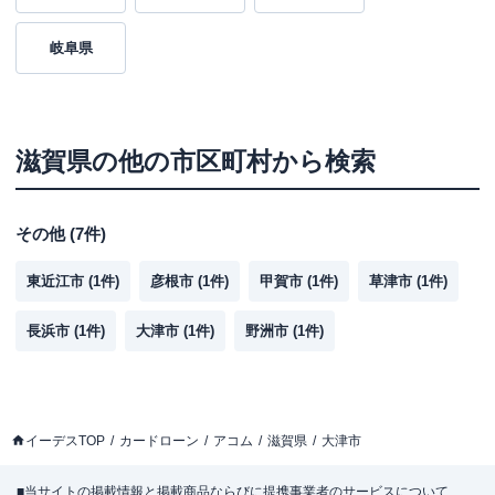
岐阜県
滋賀県
の他の市区町村から検索
その他
(
7
件)
東近江市
(
1
件)
彦根市
(
1
件)
甲賀市
(
1
件)
草津市
(
1
件)
長浜市
(
1
件)
大津市
(
1
件)
野洲市
(
1
件)
イーデスTOP
カードローン
アコム
滋賀県
大津市
■当サイトの掲載情報と掲載商品ならびに提携事業者のサービスについて