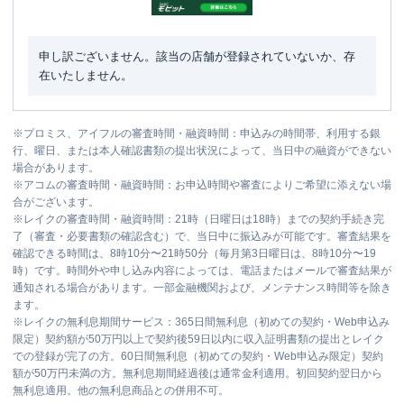
申し訳ございません。該当の店舗が登録されていないか、存
在いたしません。
※
プロミス、アイフルの審査時間・融資時間：申込みの時間帯、利用する銀
行、曜日、または本人確認書類の提出状況によって、当日中の融資ができない
場合があります。
※
アコムの審査時間・融資時間：お申込時間や審査によりご希望に添えない場
合がございます。
※
レイクの審査時間・融資時間：21時（日曜日は18時）までの契約手続き完
了（審査・必要書類の確認含む）で、当日中に振込みが可能です。審査結果を
確認できる時間は、8時10分〜21時50分（毎月第3日曜日は、8時10分〜19
時）です。時間外や申し込み内容によっては、電話またはメールで審査結果が
通知される場合があります。一部金融機関および、メンテナンス時間等を除き
ます。
※
レイクの無利息期間サービス：365日間無利息（初めての契約・Web申込み
限定）契約額が50万円以上で契約後59日以内に収入証明書類の提出とレイク
での登録が完了の方。60日間無利息（初めての契約・Web申込み限定）契約
額が50万円未満の方。無利息期間経過後は通常金利適用。初回契約翌日から
無利息適用。他の無利息商品との併用不可。