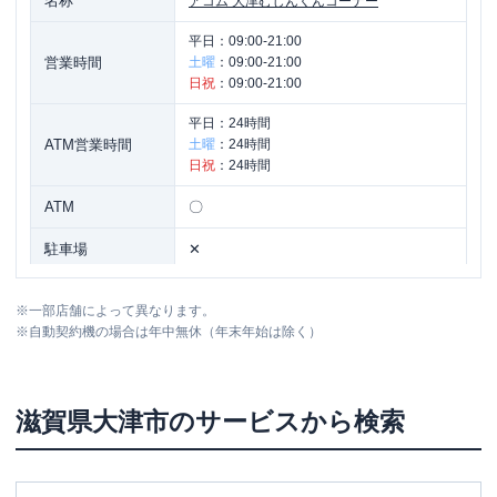
名称
アコム
大津むじんくんコーナー
平日：
09:00-21:00
営業時間
土曜
：
09:00-21:00
日祝
：
09:00-21:00
平日：
24時間
ATM営業時間
土曜
：
24時間
日祝
：
24時間
ATM
〇
駐車場
✕
滋賀県大津市末広町２-２６ ワタナベビ
住所
※
一部店舗によって異なります。
ル１Ｆ
※
自動契約機の場合は年中無休（年末年始は除く）
滋賀県
大津市
のサービスから検索