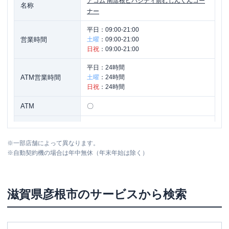
アコム
南彦根ビバシティ前むじんくんコー
名称
ナー
平日：
09:00-21:00
営業時間
土曜
：
09:00-21:00
日祝
：
09:00-21:00
平日：
24時間
ATM営業時間
土曜
：
24時間
日祝
：
24時間
ATM
〇
駐車場
〇
※
一部店舗によって異なります。
住所
滋賀県彦根市高宮町１４３０-３
※
自動契約機の場合は年中無休（年末年始は除く）
滋賀県
彦根市
のサービスから検索