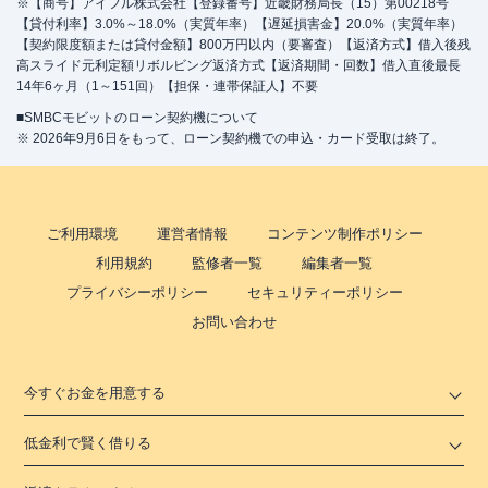
※【商号】アイフル株式会社【登録番号】近畿財務局長（15）第00218号
【貸付利率】3.0%～18.0%（実質年率）【遅延損害金】20.0%（実質年率）
【契約限度額または貸付金額】800万円以内（要審査）【返済方式】借入後残
高スライド元利定額リボルビング返済方式【返済期間・回数】借入直後最長
14年6ヶ月（1～151回）【担保・連帯保証人】不要
■SMBCモビットのローン契約機について
※ 2026年9月6日をもって、ローン契約機での申込・カード受取は終了。
ご利用環境
運営者情報
コンテンツ制作ポリシー
利用規約
監修者一覧
編集者一覧
プライバシーポリシー
セキュリティーポリシー
お問い合わせ
今すぐお金を用意する
低金利で賢く借りる