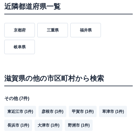
近隣都道府県一覧
京都府
三重県
福井県
岐阜県
滋賀県
の他の市区町村から検索
その他
(
7
件)
東近江市
(
1
件)
彦根市
(
1
件)
甲賀市
(
1
件)
草津市
(
1
件)
長浜市
(
1
件)
大津市
(
1
件)
野洲市
(
1
件)