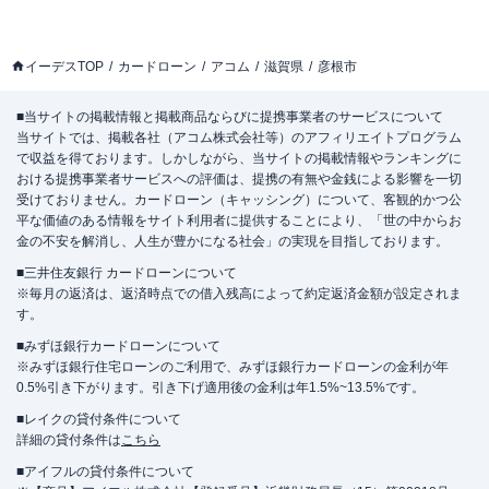
イーデスTOP
カードローン
アコム
滋賀県
彦根市
■当サイトの掲載情報と掲載商品ならびに提携事業者のサービスについて
当サイトでは、掲載各社（アコム株式会社等）のアフィリエイトプログラム
で収益を得ております。しかしながら、当サイトの掲載情報やランキングに
おける提携事業者サービスへの評価は、提携の有無や金銭による影響を一切
受けておりません。カードローン（キャッシング）について、客観的かつ公
平な価値のある情報をサイト利用者に提供することにより、「世の中からお
金の不安を解消し、人生が豊かになる社会」の実現を目指しております。
■三井住友銀行 カードローンについて
※毎月の返済は、返済時点での借入残高によって約定返済金額が設定されま
す。
■みずほ銀行カードローンについて
※みずほ銀行住宅ローンのご利用で、みずほ銀行カードローンの金利が年
0.5%引き下がります。引き下げ適用後の金利は年1.5%~13.5%です。
■レイクの貸付条件について
詳細の貸付条件は
こちら
■アイフルの貸付条件について