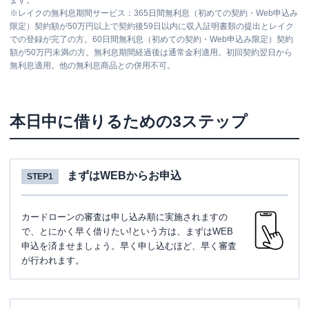
ます。
※
レイクの無利息期間サービス：365日間無利息（初めての契約・Web申込み
限定）契約額が50万円以上で契約後59日以内に収入証明書類の提出とレイク
での登録が完了の方。60日間無利息（初めての契約・Web申込み限定）契約
額が50万円未満の方。無利息期間経過後は通常金利適用。初回契約翌日から
無利息適用。他の無利息商品との併用不可。
本日中に借りるための3ステップ
まずはWEBからお申込
STEP1
カードローンの審査は申し込み順に実施されますの
で、とにかく早く借りたい!という方は、まずはWEB
申込を済ませましょう。早く申し込むほど、早く審査
が行われます。