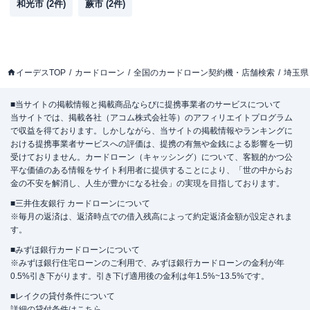
和光市
(
2
件)
蕨市
(
2
件)
イーデスTOP
カードローン
全国のカードローン契約機・店舗検索
埼玉県
■当サイトの掲載情報と掲載商品ならびに提携事業者のサービスについて
当サイトでは、掲載各社（アコム株式会社等）のアフィリエイトプログラム
で収益を得ております。しかしながら、当サイトの掲載情報やランキングに
おける提携事業者サービスへの評価は、提携の有無や金銭による影響を一切
受けておりません。カードローン（キャッシング）について、客観的かつ公
平な価値のある情報をサイト利用者に提供することにより、「世の中からお
金の不安を解消し、人生が豊かになる社会」の実現を目指しております。
■三井住友銀行 カードローンについて
※毎月の返済は、返済時点での借入残高によって約定返済金額が設定されま
す。
■みずほ銀行カードローンについて
※みずほ銀行住宅ローンのご利用で、みずほ銀行カードローンの金利が年
0.5%引き下がります。引き下げ適用後の金利は年1.5%~13.5%です。
■レイクの貸付条件について
詳細の貸付条件は
こちら