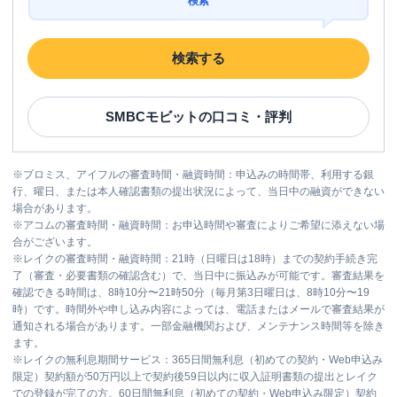
検索
名称
SMBCモビット
三井住友銀行小手指
平日：
09:00-21:00
検索する
営業時間
土曜
：
09:00-21:00
日祝
：
09:00-21:00
SMBCモビット
の口コミ・評判
平日：
-
ATM営業時間
土曜
：
-
日祝
：
-
※
プロミス、アイフルの審査時間・融資時間：申込みの時間帯、利用する銀
ATM
✕
行、曜日、または本人確認書類の提出状況によって、当日中の融資ができない
場合があります。
駐車場
✕
※
アコムの審査時間・融資時間：お申込時間や審査によりご希望に添えない場
合がございます。
住所
埼玉県所沢市小手指町1-15-8
※
レイクの審査時間・融資時間：21時（日曜日は18時）までの契約手続き完
了（審査・必要書類の確認含む）で、当日中に振込みが可能です。審査結果を
確認できる時間は、8時10分〜21時50分（毎月第3日曜日は、8時10分〜19
時）です。時間外や申し込み内容によっては、電話またはメールで審査結果が
通知される場合があります。一部金融機関および、メンテナンス時間等を除き
ます。
※
レイクの無利息期間サービス：365日間無利息（初めての契約・Web申込み
限定）契約額が50万円以上で契約後59日以内に収入証明書類の提出とレイク
での登録が完了の方。60日間無利息（初めての契約・Web申込み限定）契約