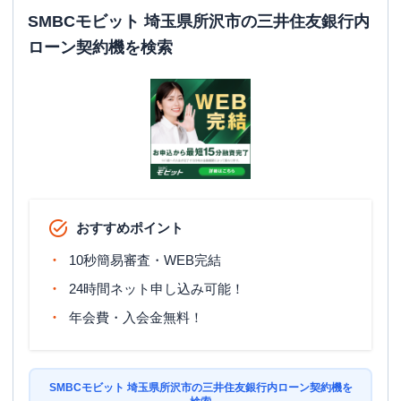
ATM
〇
SMBCモビット 埼玉県所沢市の三井住友銀行内
ローン契約機を検索
駐車場
〇
住所
埼玉県所沢市日吉町１１－１９
名称
アコム
所沢駅前むじんくんコーナー
平日：
09:00-21:00
営業時間
土曜
：
09:00-21:00
日祝
：
09:00-21:00
おすすめポイント
平日：
08:00-22:30
ATM営業時間
土曜
：
08:00-22:30
10秒簡易審査・WEB完結
日祝
：
08:00-22:30
24時間ネット申し込み可能！
ATM
〇
年会費・入会金無料！
駐車場
✕
住所
埼玉県所沢市日吉町11-2 NTBビル 3F
SMBCモビット 埼玉県所沢市の三井住友銀行内ローン契約機を