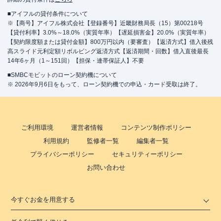
■アイフルの貸付条件について
※【商号】アイフル株式会社【登録番号】近畿財務局長（15）第00218号
【貸付利率】3.0%～18.0%（実質年率）【遅延損害金】20.0%（実質年率）
【契約限度額または貸付金額】800万円以内（要審査）【返済方式】借入後残
高スライド元利定額リボルビング返済方式【返済期間・回数】借入直後最長
14年6ヶ月（1～151回）【担保・連帯保証人】不要
■SMBCモビットのローン契約機について
※ 2026年9月6日をもって、ローン契約機での申込・カード受取は終了。
ご利用環境
運営者情報
コンテンツ制作ポリシー
利用規約
監修者一覧
編集者一覧
プライバシーポリシー
セキュリティーポリシー
お問い合わせ
今すぐお金を用意する