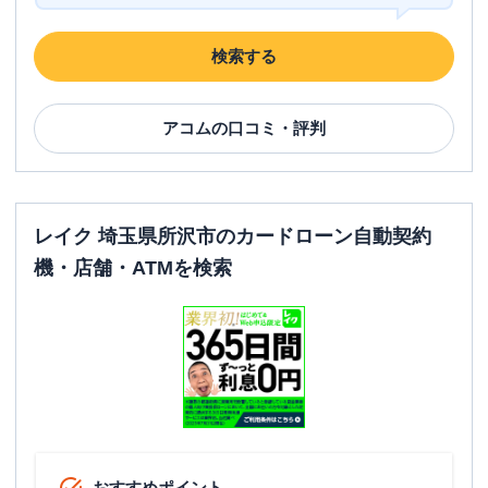
住所
埼玉県所沢市日吉町12-1
検索する
名称
みずほ銀行
小手指出張所
平日：
9：00～12：00 13：00～15：00
アコム
の口コミ・評判
営業時間
土曜
：
-
日祝
：
-
平日：
6：00～26：00月曜日の6:00～7:00
はご利用いただけません。
ATM営業時間
土曜
：
8：00～22：00
レイク 埼玉県所沢市のカードローン自動契約
日祝
：
8：00～21：00
機・店舗・ATMを検索
ATM
〇
駐車場
〇
住所
埼玉県所沢市小手指町1-25-8
名称
三菱ＵＦＪ銀行
所沢支店
平日：
9：00～15：00
おすすめポイント