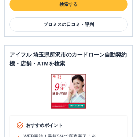
検索する
SMBCモビット
三井住友銀行プロペ通り出
名称
張所
プロミス
の口コミ・評判
平日：
09:00-21:00
営業時間
土曜
：
09:00-21:00
日祝
：
09:00-21:00
アイフル 埼玉県所沢市のカードローン自動契約
平日：
-
ATM営業時間
土曜
：
-
機・店舗・ATMを検索
日祝
：
-
ATM
✕
駐車場
✕
住所
埼玉県所沢市日吉町9-16
アコム
４６３号東狭山ヶ丘むじんくんコー
名称
おすすめポイント
ナー
WEB完結！最短9分で審査完了！※
平日：
09:00-21:00