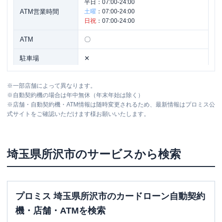
平日：
07:00-24:00
ATM営業時間
土曜
：
07:00-24:00
日祝
：
07:00-24:00
ATM
〇
駐車場
✕
埼玉県所沢市日吉町３－７ 近衛ソシア
住所
※
一部店舗によって異なります。
ルビル３Ｆ
※
自動契約機の場合は年中無休（年末年始は除く）
※
店舗・自動契約機・ATM情報は随時変更されるため、最新情報はプロミス公
式サイトをご確認いただけます様お願いいたします。
レイク
【2026/6/2閉店】所沢西口（自動契
名称
約コーナー）
平日：
9:00-21:00
埼玉県
所沢市
のサービスから検索
営業時間
土曜
：
9:00-21:00
日祝
：
9:00-19:00（祝日は21:00まで営業）
平日：
-
ATM営業時間
土曜
：
-
プロミス 埼玉県所沢市のカードローン自動契約
日祝
：
-
機・店舗・ATMを検索
ATM
✕