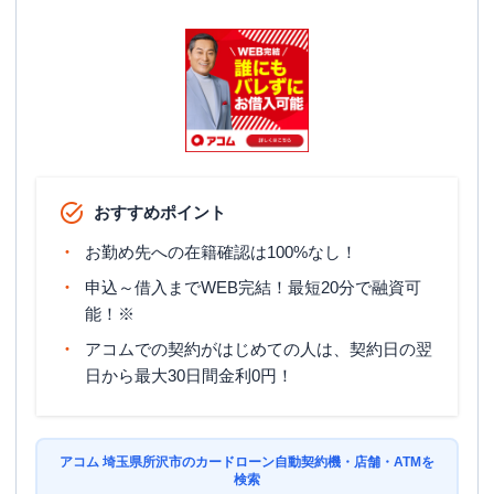
日祝
：
8：00～21：00
ATM
〇
駐車場
〇
住所
埼玉県所沢市緑町1-1-20
名称
みずほ銀行
所沢支店
おすすめポイント
平日：
9：00～15：00
お勤め先への在籍確認は100%なし！
営業時間
土曜
：
-
日祝
：
-
申込～借入までWEB完結！最短20分で融資可
能！※
平日：
6：00～26：00月曜日の6:00～7:00
はご利用いただけません。
ATM営業時間
アコムでの契約がはじめての人は、契約日の翌
土曜
：
8：00～22：00
日から最大30日間金利0円！
日祝
：
8：00～21：00
ATM
〇
駐車場
〇
アコム 埼玉県所沢市のカードローン自動契約機・店舗・ATMを
検索