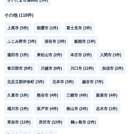
さいたま市浦和区
(
5
件)
その他
(
118
件)
上尾市
(
5
件)
朝霞市
(
1
件)
富士見市
(
3
件)
ふじみ野市
(
3
件)
深谷市
(
3
件)
飯能市
(
1
件)
蓮田市
(
1
件)
東松山市
(
2
件)
本庄市
(
2
件)
入間市
(
3
件)
春日部市
(
8
件)
川越市
(
8
件)
川口市
(
12
件)
加須市
(
2
件)
北足立郡伊奈町
(
3
件)
北本市
(
3
件)
越谷市
(
7
件)
久喜市
(
1
件)
熊谷市
(
4
件)
三郷市
(
4
件)
新座市
(
4
件)
桶川市
(
1
件)
坂戸市
(
4
件)
狭山市
(
2
件)
志木市
(
1
件)
草加市
(
12
件)
所沢市
(
12
件)
鶴ヶ島市
(
2
件)