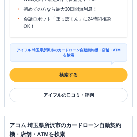
営業時間
土曜
：
09:00-21:00
初めての方なら最大30日間無利息！
日祝
：
09:00-21:00
会話ロボット「ぽっぽくん」に24時間相談
平日：
24時間
OK！
ATM営業時間
土曜
：
24時間
日祝
：
24時間
ATM
〇
アイフル 埼玉県所沢市のカードローン自動契約機・店舗・ATM
を検索
駐車場
〇
住所
埼玉県所沢市東狭山ヶ丘１－７７－４
検索する
名称
みずほ銀行
新所沢支店
アイフル
の口コミ・評判
平日：
9：00～15：00
営業時間
土曜
：
-
日祝
：
-
平日：
6：00～26：00月曜日の6:00～7:00
アコム 埼玉県所沢市のカードローン自動契約
はご利用いただけません。
ATM営業時間
土曜
：
8：00～22：00
機・店舗・ATMを検索