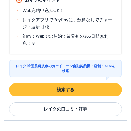
営業時間
土曜
：
-
日祝
：
-
Web完結申込みOK！
レイクアプリでPayPayに手数料なしでチャー
平日：
7：00～24：00
ATM営業時間
土曜
：
7：00～24：00
ジ・返済可能！
日祝
：
7：00～24：00
初めてWebでの契約で業界初の365日間無利
ATM
〇
息！※
駐車場
〇
住所
埼玉県所沢市日吉町１１－１９
レイク 埼玉県所沢市のカードローン自動契約機・店舗・ATMを
検索
名称
三菱ＵＦＪ銀行
所沢中央支店
検索する
平日：
9：00～15：00
営業時間
土曜
：
10：00～17：00
日祝
：
-
レイク
の口コミ・評判
平日：
7：00～24：00
ATM営業時間
土曜
：
7：00～24：00
日祝
：
7：00～24：00