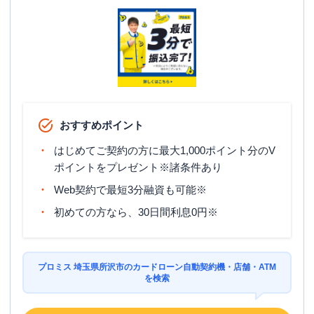
駐車場
✕
埼玉県所沢市日吉町2番2号 ときわやビ
住所
ル2階
アイフル
【2026/4/15閉店】浦所線航空公園
名称
前店 無人契約コーナー
おすすめポイント
平日：
09:00-21:00
はじめてご契約の方に最大1,000ポイント分のV
営業時間
土曜
：
09:00-21:00
ポイントをプレゼント※諸条件あり
日祝
：
09:00-21:00
Web契約で最短3分融資も可能※
平日：
-
ATM営業時間
初めての方なら、30日間利息0円※
土曜
：
-
日祝
：
-
ATM
✕
プロミス 埼玉県所沢市のカードローン自動契約機・店舗・ATM
駐車場
〇
を検索
住所
埼玉県所沢市西新井町１３－１３