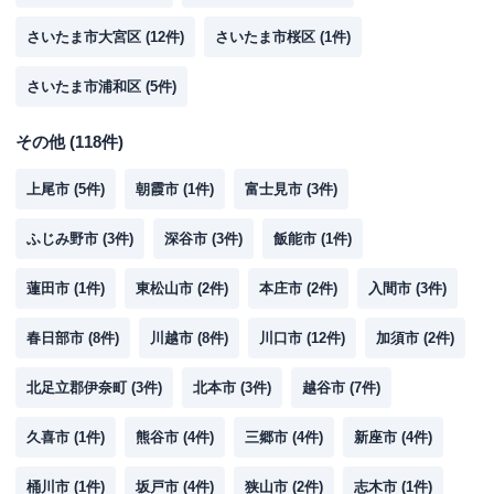
さいたま市大宮区
(
12
件)
さいたま市桜区
(
1
件)
さいたま市浦和区
(
5
件)
その他
(
118
件)
上尾市
(
5
件)
朝霞市
(
1
件)
富士見市
(
3
件)
ふじみ野市
(
3
件)
深谷市
(
3
件)
飯能市
(
1
件)
蓮田市
(
1
件)
東松山市
(
2
件)
本庄市
(
2
件)
入間市
(
3
件)
春日部市
(
8
件)
川越市
(
8
件)
川口市
(
12
件)
加須市
(
2
件)
北足立郡伊奈町
(
3
件)
北本市
(
3
件)
越谷市
(
7
件)
久喜市
(
1
件)
熊谷市
(
4
件)
三郷市
(
4
件)
新座市
(
4
件)
桶川市
(
1
件)
坂戸市
(
4
件)
狭山市
(
2
件)
志木市
(
1
件)