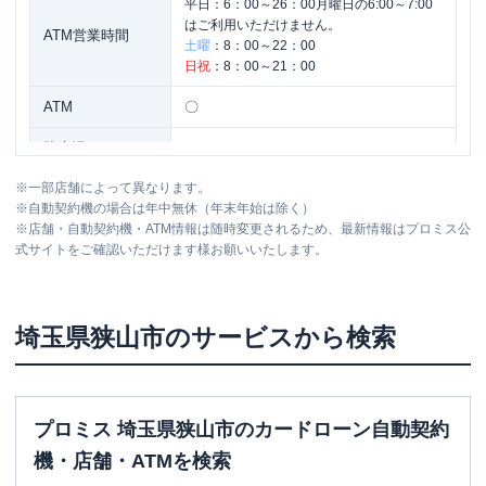
平日：
6：00～26：00月曜日の6:00～7:00
はご利用いただけません。
ATM営業時間
土曜
：
8：00～22：00
日祝
：
8：00～21：00
ATM
〇
駐車場
✕
※
一部店舗によって異なります。
住所
埼玉県狭山市祇園4-59
※
自動契約機の場合は年中無休（年末年始は除く）
※
店舗・自動契約機・ATM情報は随時変更されるため、最新情報はプロミス公
式サイトをご確認いただけます様お願いいたします。
名称
三菱ＵＦＪ銀行
狭山支店
平日：
9：00～15：00
営業時間
土曜
：
-
埼玉県
狭山市
のサービスから検索
日祝
：
-
平日：
9：00～21：00
ATM営業時間
土曜
：
9：00～21：00
日祝
：
9：00～21：00
プロミス 埼玉県狭山市のカードローン自動契約
ATM
〇
機・店舗・ATMを検索