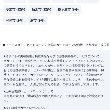
草加市
(
12
件)
所沢市
(
12
件)
鶴ヶ島市
(
2
件)
和光市
(
2
件)
蕨市
(
2
件)
イーデスTOP
カードローン
全国のカードローン契約機・店舗検索
埼玉県
■当サイトの掲載情報と掲載商品ならびに提携事業者のサービスについて
当サイトでは、掲載各社（アコム株式会社等）のアフィリエイトプログラム
で収益を得ております。しかしながら、当サイトの掲載情報やランキングに
おける提携事業者サービスへの評価は、提携の有無や金銭による影響を一切
受けておりません。カードローン（キャッシング）について、客観的かつ公
平な価値のある情報をサイト利用者に提供することにより、「世の中からお
金の不安を解消し、人生が豊かになる社会」の実現を目指しております。
■三井住友銀行 カードローンについて
※毎月の返済は、返済時点での借入残高によって約定返済金額が設定されま
す。
■みずほ銀行カードローンについて