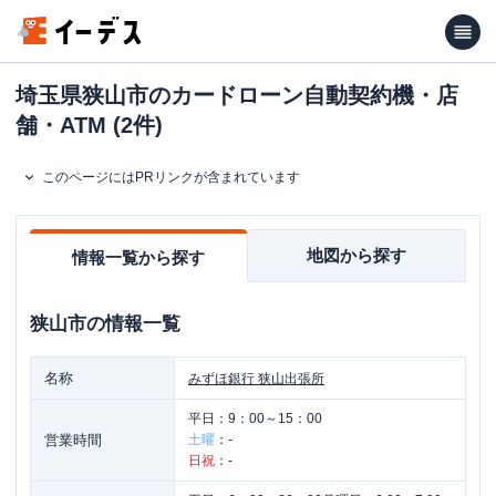
埼玉県狭山市のカードローン自動契約機・店
舗・ATM (2件)
このページにはPRリンクが含まれています
地図から探す
情報一覧から探す
狭山市
の情報一覧
名称
みずほ銀行
狭山出張所
平日：
9：00～15：00
営業時間
土曜
：
-
日祝
：
-