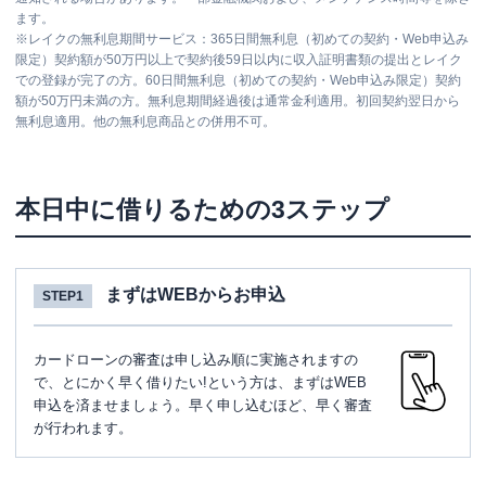
ます。
※
レイクの無利息期間サービス：365日間無利息（初めての契約・Web申込み
限定）契約額が50万円以上で契約後59日以内に収入証明書類の提出とレイク
での登録が完了の方。60日間無利息（初めての契約・Web申込み限定）契約
額が50万円未満の方。無利息期間経過後は通常金利適用。初回契約翌日から
無利息適用。他の無利息商品との併用不可。
本日中に借りるための3ステップ
まずはWEBからお申込
STEP1
カードローンの審査は申し込み順に実施されますの
で、とにかく早く借りたい!という方は、まずはWEB
申込を済ませましょう。早く申し込むほど、早く審査
が行われます。