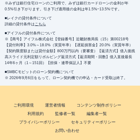
※みずほ銀行住宅ローンのご利用で、みずほ銀行カードローンの金利が年
0.5%引き下がります。引き下げ適用後の金利は年1.5%~13.5%です。
■レイクの貸付条件について
詳細の貸付条件は
こちら
■アイフルの貸付条件について
※【商号】アイフル株式会社【登録番号】近畿財務局長（15）第00218号
【貸付利率】3.0%～18.0%（実質年率）【遅延損害金】20.0%（実質年率）
【契約限度額または貸付金額】800万円以内（要審査）【返済方式】借入後残
高スライド元利定額リボルビング返済方式【返済期間・回数】借入直後最長
14年6ヶ月（1～151回）【担保・連帯保証人】不要
■SMBCモビットのローン契約機について
※ 2026年9月6日をもって、ローン契約機での申込・カード受取は終了。
ご利用環境
運営者情報
コンテンツ制作ポリシー
利用規約
監修者一覧
編集者一覧
プライバシーポリシー
セキュリティーポリシー
お問い合わせ