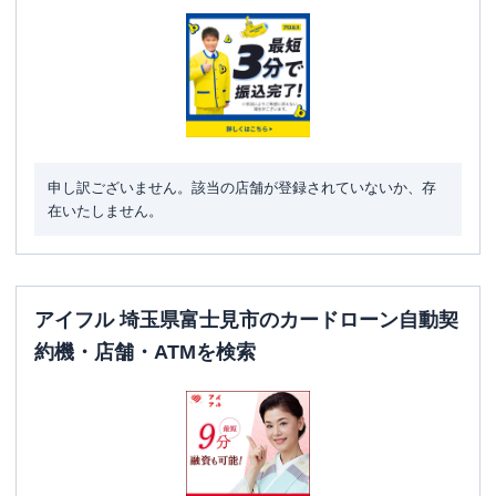
駐車場
✕
住所
埼玉県富士見市ふじみ野西1-1-1
SMBCモビット
三井住友銀行ふじみ野西出
名称
張所
平日：
09:00-21:00
申し訳ございません。該当の店舗が登録されていないか、存
営業時間
土曜
：
09:00-21:00
在いたしません。
日祝
：
09:00-21:00
平日：
-
ATM営業時間
土曜
：
-
日祝
：
-
アイフル 埼玉県富士見市のカードローン自動契
ATM
✕
約機・店舗・ATMを検索
駐車場
✕
住所
埼玉県富士見市ふじみ野西1-18-1