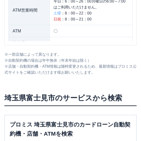
平日：
6：00～26：00月曜日の6:00～7:00
はご利用いただけません。
ATM営業時間
土曜
：
8：00～22：00
日祝
：
8：00～21：00
ATM
〇
駐車場
✕
※
一部店舗によって異なります。
住所
埼玉県富士見市鶴瀬東1-7-40
※
自動契約機の場合は年中無休（年末年始は除く）
※
店舗・自動契約機・ATM情報は随時変更されるため、最新情報はプロミス公
式サイトをご確認いただけます様お願いいたします。
名称
みずほ銀行
ふじみ野支店
平日：
9：00～15：00
営業時間
土曜
：
-
埼玉県
富士見市
のサービスから検索
日祝
：
-
平日：
7：00～24：00
ATM営業時間
土曜
：
8：00～21：00
日祝
：
8：00～21：00
プロミス 埼玉県富士見市のカードローン自動契
ATM
〇
約機・店舗・ATMを検索