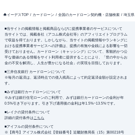
イーデスTOP
カードローン
全国のカードローン契約機・店舗検索
埼玉県
■当サイトの掲載情報と掲載商品ならびに提携事業者のサービスについて
当サイトでは、掲載各社（アコム株式会社等）のアフィリエイトプログラム
で収益を得ております。しかしながら、当サイトの掲載情報やランキングに
おける提携事業者サービスへの評価は、提携の有無や金銭による影響を一切
受けておりません。カードローン（キャッシング）について、客観的かつ公
平な価値のある情報をサイト利用者に提供することにより、「世の中からお
金の不安を解消し、人生が豊かになる社会」の実現を目指しております。
■三井住友銀行 カードローンについて
※毎月の返済は、返済時点での借入残高によって約定返済金額が設定されま
す。
■みずほ銀行カードローンについて
※みずほ銀行住宅ローンのご利用で、みずほ銀行カードローンの金利が年
0.5%引き下がります。引き下げ適用後の金利は年1.5%~13.5%です。
■レイクの貸付条件について
詳細の貸付条件は
こちら
■アイフルの貸付条件について
※【商号】アイフル株式会社【登録番号】近畿財務局長（15）第00218号