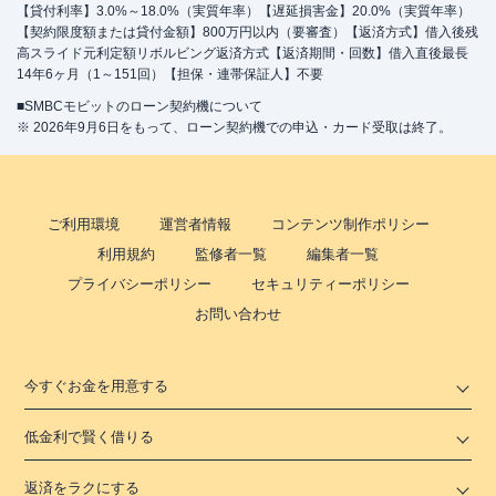
【貸付利率】3.0%～18.0%（実質年率）【遅延損害金】20.0%（実質年率）
【契約限度額または貸付金額】800万円以内（要審査）【返済方式】借入後残
高スライド元利定額リボルビング返済方式【返済期間・回数】借入直後最長
14年6ヶ月（1～151回）【担保・連帯保証人】不要
■SMBCモビットのローン契約機について
※ 2026年9月6日をもって、ローン契約機での申込・カード受取は終了。
ご利用環境
運営者情報
コンテンツ制作ポリシー
利用規約
監修者一覧
編集者一覧
プライバシーポリシー
セキュリティーポリシー
お問い合わせ
今すぐお金を用意する
低金利で賢く借りる
返済をラクにする