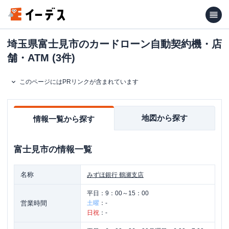
埼玉県富士見市のカードローン自動契約機・店
舗・ATM (3件)
このページにはPRリンクが含まれています
地図から探す
情報一覧から探す
富士見市
の情報一覧
名称
みずほ銀行
鶴瀬支店
平日：
9：00～15：00
営業時間
土曜
：
-
日祝
：
-