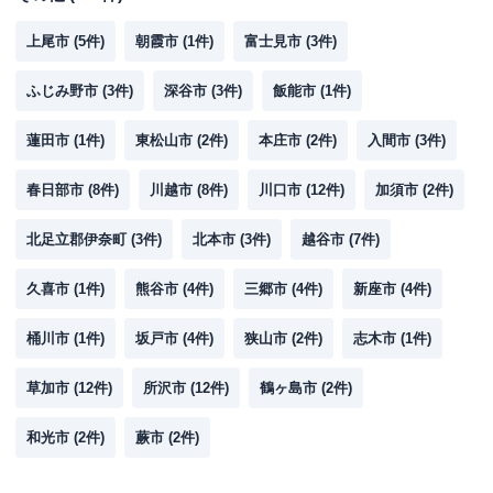
上尾市
(
5
件)
朝霞市
(
1
件)
富士見市
(
3
件)
ふじみ野市
(
3
件)
深谷市
(
3
件)
飯能市
(
1
件)
蓮田市
(
1
件)
東松山市
(
2
件)
本庄市
(
2
件)
入間市
(
3
件)
春日部市
(
8
件)
川越市
(
8
件)
川口市
(
12
件)
加須市
(
2
件)
北足立郡伊奈町
(
3
件)
北本市
(
3
件)
越谷市
(
7
件)
久喜市
(
1
件)
熊谷市
(
4
件)
三郷市
(
4
件)
新座市
(
4
件)
桶川市
(
1
件)
坂戸市
(
4
件)
狭山市
(
2
件)
志木市
(
1
件)
草加市
(
12
件)
所沢市
(
12
件)
鶴ヶ島市
(
2
件)
和光市
(
2
件)
蕨市
(
2
件)