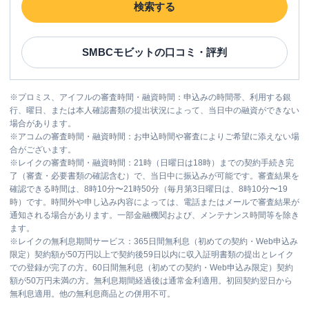
検索する
SMBCモビット
の口コミ・評判
※
プロミス、アイフルの審査時間・融資時間：申込みの時間帯、利用する銀
行、曜日、または本人確認書類の提出状況によって、当日中の融資ができない
場合があります。
※
アコムの審査時間・融資時間：お申込時間や審査によりご希望に添えない場
合がございます。
※
レイクの審査時間・融資時間：21時（日曜日は18時）までの契約手続き完
了（審査・必要書類の確認含む）で、当日中に振込みが可能です。審査結果を
確認できる時間は、8時10分〜21時50分（毎月第3日曜日は、8時10分〜19
時）です。時間外や申し込み内容によっては、電話またはメールで審査結果が
通知される場合があります。一部金融機関および、メンテナンス時間等を除き
ます。
※
レイクの無利息期間サービス：365日間無利息（初めての契約・Web申込み
限定）契約額が50万円以上で契約後59日以内に収入証明書類の提出とレイク
での登録が完了の方。60日間無利息（初めての契約・Web申込み限定）契約
額が50万円未満の方。無利息期間経過後は通常金利適用。初回契約翌日から
無利息適用。他の無利息商品との併用不可。