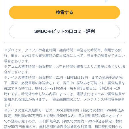
検索する
SMBCモビット
の口コミ・評判
※
プロミス、アイフルの審査時間・融資時間：申込みの時間帯、利用する銀
行、曜日、または本人確認書類の提出状況によって、当日中の融資ができない
場合があります。
※
アコムの審査時間・融資時間：お申込時間や審査によりご希望に添えない場
合がございます。
※
レイクの審査時間・融資時間：21時（日曜日は18時）までの契約手続き完
了（審査・必要書類の確認含む）で、当日中に振込みが可能です。審査結果を
確認できる時間は、8時10分〜21時50分（毎月第3日曜日は、8時10分〜19
時）です。時間外や申し込み内容によっては、電話またはメールで審査結果が
通知される場合があります。一部金融機関および、メンテナンス時間等を除き
ます。
※
レイクの無利息期間サービス：365日間無利息（初めての契約・Web申込み
限定）契約額が50万円以上で契約後59日以内に収入証明書類の提出とレイク
での登録が完了の方。60日間無利息（初めての契約・Web申込み限定）契約
額が50万円未満の方。無利息期間経過後は通常金利適用。初回契約翌日から