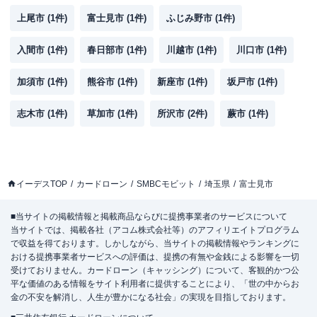
上尾市
(
1
件)
富士見市
(
1
件)
ふじみ野市
(
1
件)
入間市
(
1
件)
春日部市
(
1
件)
川越市
(
1
件)
川口市
(
1
件)
加須市
(
1
件)
熊谷市
(
1
件)
新座市
(
1
件)
坂戸市
(
1
件)
志木市
(
1
件)
草加市
(
1
件)
所沢市
(
2
件)
蕨市
(
1
件)
イーデスTOP
カードローン
SMBCモビット
埼玉県
富士見市
■当サイトの掲載情報と掲載商品ならびに提携事業者のサービスについて
当サイトでは、掲載各社（アコム株式会社等）のアフィリエイトプログラム
で収益を得ております。しかしながら、当サイトの掲載情報やランキングに
おける提携事業者サービスへの評価は、提携の有無や金銭による影響を一切
受けておりません。カードローン（キャッシング）について、客観的かつ公
平な価値のある情報をサイト利用者に提供することにより、「世の中からお
金の不安を解消し、人生が豊かになる社会」の実現を目指しております。