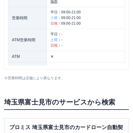
張所
平日：
09:00-21:00
営業時間
土曜
：
09:00-21:00
日祝
：
09:00-21:00
平日：
-
ATM営業時間
土曜
：
-
日祝
：
-
ATM
✕
駐車場
✕
※
営業時間は店舗により異なります。
住所
埼玉県富士見市ふじみ野西1-18-1
埼玉県
富士見市
のサービスから検索
プロミス 埼玉県富士見市のカードローン自動契