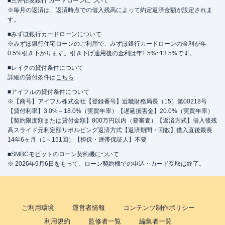
■三井住友銀行 カードローンについて
※毎月の返済は、返済時点での借入残高によって約定返済金額が設定されま
す。
■みずほ銀行カードローンについて
※みずほ銀行住宅ローンのご利用で、みずほ銀行カードローンの金利が年
0.5%引き下がります。引き下げ適用後の金利は年1.5%~13.5%です。
■レイクの貸付条件について
詳細の貸付条件は
こちら
■アイフルの貸付条件について
※【商号】アイフル株式会社【登録番号】近畿財務局長（15）第00218号
【貸付利率】3.0%～18.0%（実質年率）【遅延損害金】20.0%（実質年率）
【契約限度額または貸付金額】800万円以内（要審査）【返済方式】借入後残
高スライド元利定額リボルビング返済方式【返済期間・回数】借入直後最長
14年6ヶ月（1～151回）【担保・連帯保証人】不要
■SMBCモビットのローン契約機について
※ 2026年9月6日をもって、ローン契約機での申込・カード受取は終了。
ご利用環境
運営者情報
コンテンツ制作ポリシー
利用規約
監修者一覧
編集者一覧