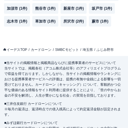
加須市
(
1
件)
熊谷市
(
1
件)
新座市
(
1
件)
坂戸市
(
1
件)
志木市
(
1
件)
草加市
(
1
件)
所沢市
(
2
件)
蕨市
(
1
件)
イーデスTOP
カードローン
SMBCモビット
埼玉県
ふじみ野市
■当サイトの掲載情報と掲載商品ならびに提携事業者のサービスについて
当サイトでは、掲載各社（アコム株式会社等）のアフィリエイトプログラム
で収益を得ております。しかしながら、当サイトの掲載情報やランキングに
おける提携事業者サービスへの評価は、提携の有無や金銭による影響を一切
受けておりません。カードローン（キャッシング）について、客観的かつ公
平な価値のある情報をサイト利用者に提供することにより、「世の中からお
金の不安を解消し、人生が豊かになる社会」の実現を目指しております。
■三井住友銀行 カードローンについて
※毎月の返済は、返済時点での借入残高によって約定返済金額が設定されま
す。
■みずほ銀行カードローンについて