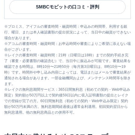
SMBCモビット
の口コミ・評判
※
プロミス、アイフルの審査時間・融資時間：申込みの時間帯、利用する銀
行、曜日、または本人確認書類の提出状況によって、当日中の融資ができない
場合があります。
※
アコムの審査時間・融資時間：お申込時間や審査によりご希望に添えない場
合がございます。
※
レイクの審査時間・融資時間：21時（日曜日は18時）までの契約手続き完
了（審査・必要書類の確認含む）で、当日中に振込みが可能です。審査結果を
確認できる時間は、8時10分〜21時50分（毎月第3日曜日は、8時10分〜19
時）です。時間外や申し込み内容によっては、電話またはメールで審査結果が
通知される場合があります。一部金融機関および、メンテナンス時間等を除き
ます。
※
レイクの無利息期間サービス：365日間無利息（初めての契約・Web申込み
限定）契約額が50万円以上で契約後59日以内に収入証明書類の提出とレイク
での登録が完了の方。60日間無利息（初めての契約・Web申込み限定）契約
額が50万円未満の方。無利息期間経過後は通常金利適用。初回契約翌日から
無利息適用。他の無利息商品との併用不可。