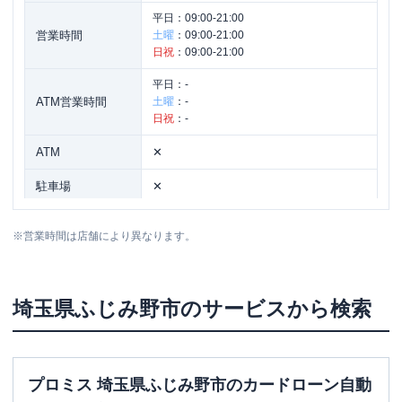
平日：
09:00-21:00
営業時間
土曜
：
09:00-21:00
日祝
：
09:00-21:00
平日：
-
ATM営業時間
土曜
：
-
日祝
：
-
ATM
✕
駐車場
✕
住所
埼玉県ふじみ野市上福岡1-6-2
※
営業時間は店舗により異なります。
埼玉県
ふじみ野市
のサービスから検索
プロミス 埼玉県ふじみ野市のカードローン自動