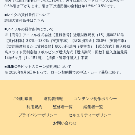
※みずほ銀行住宅ローンのご利用で、みずほ銀行カードローンの金利が年
0.5%引き下がります。引き下げ適用後の金利は年1.5%~13.5%です。
■レイクの貸付条件について
詳細の貸付条件は
こちら
■アイフルの貸付条件について
※【商号】アイフル株式会社【登録番号】近畿財務局長（15）第00218号
【貸付利率】3.0%～18.0%（実質年率）【遅延損害金】20.0%（実質年率）
【契約限度額または貸付金額】800万円以内（要審査）【返済方式】借入後残
高スライド元利定額リボルビング返済方式【返済期間・回数】借入直後最長
14年6ヶ月（1～151回）【担保・連帯保証人】不要
■SMBCモビットのローン契約機について
※ 2026年9月6日をもって、ローン契約機での申込・カード受取は終了。
ご利用環境
運営者情報
コンテンツ制作ポリシー
利用規約
監修者一覧
編集者一覧
プライバシーポリシー
セキュリティーポリシー
お問い合わせ