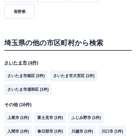
長野県
埼玉県
の他の市区町村から検索
さいたま市
(
4
件)
さいたま市南区
(
2
件)
さいたま市大宮区
(
1
件)
さいたま市浦和区
(
1
件)
その他
(
16
件)
上尾市
(
1
件)
富士見市
(
1
件)
ふじみ野市
(
1
件)
入間市
(
1
件)
春日部市
(
1
件)
川越市
(
1
件)
川口市
(
1
件)