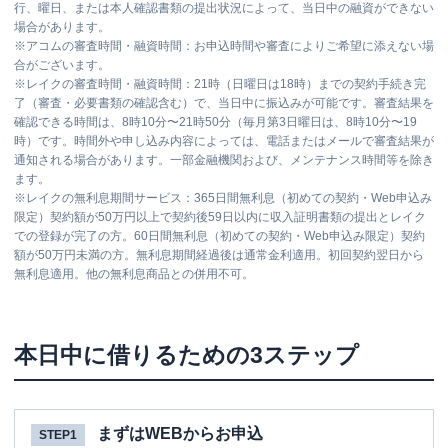
行、曜日、または本人確認書類の提出状況によって、当日中の融資ができない
場合があります。
※
アコムの審査時間・融資時間：お申込時間や審査によりご希望に添えない場
合がございます。
※
レイクの審査時間・融資時間：21時（日曜日は18時）までの契約手続き完
了（審査・必要書類の確認含む）で、当日中に振込みが可能です。審査結果を
確認できる時間は、8時10分〜21時50分（毎月第3日曜日は、8時10分〜19
時）です。時間外や申し込み内容によっては、電話またはメールで審査結果が
通知される場合があります。一部金融機関および、メンテナンス時間等を除き
ます。
※
レイクの無利息期間サービス：365日間無利息（初めての契約・Web申込み
限定）契約額が50万円以上で契約後59日以内に収入証明書類の提出とレイク
での登録が完了の方。60日間無利息（初めての契約・Web申込み限定）契約
額が50万円未満の方。無利息期間経過後は通常金利適用。初回契約翌日から
無利息適用。他の無利息商品との併用不可。
本日中に借りるための3ステップ
まずはWEBからお申込
STEP1