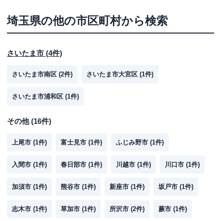
埼玉県
の他の市区町村から検索
さいたま市
(
4
件)
さいたま市南区
(
2
件)
さいたま市大宮区
(
1
件)
さいたま市浦和区
(
1
件)
その他
(
16
件)
上尾市
(
1
件)
富士見市
(
1
件)
ふじみ野市
(
1
件)
入間市
(
1
件)
春日部市
(
1
件)
川越市
(
1
件)
川口市
(
1
件)
加須市
(
1
件)
熊谷市
(
1
件)
新座市
(
1
件)
坂戸市
(
1
件)
志木市
(
1
件)
草加市
(
1
件)
所沢市
(
2
件)
蕨市
(
1
件)