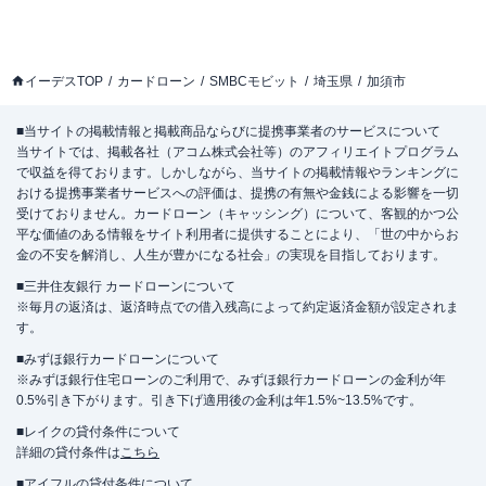
イーデスTOP
カードローン
SMBCモビット
埼玉県
加須市
■当サイトの掲載情報と掲載商品ならびに提携事業者のサービスについて
当サイトでは、掲載各社（アコム株式会社等）のアフィリエイトプログラム
で収益を得ております。しかしながら、当サイトの掲載情報やランキングに
おける提携事業者サービスへの評価は、提携の有無や金銭による影響を一切
受けておりません。カードローン（キャッシング）について、客観的かつ公
平な価値のある情報をサイト利用者に提供することにより、「世の中からお
金の不安を解消し、人生が豊かになる社会」の実現を目指しております。
■三井住友銀行 カードローンについて
※毎月の返済は、返済時点での借入残高によって約定返済金額が設定されま
す。
■みずほ銀行カードローンについて
※みずほ銀行住宅ローンのご利用で、みずほ銀行カードローンの金利が年
0.5%引き下がります。引き下げ適用後の金利は年1.5%~13.5%です。
■レイクの貸付条件について
詳細の貸付条件は
こちら
■アイフルの貸付条件について