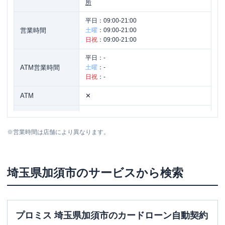
所
平日：
09:00-21:00
営業時間
土曜
：
09:00-21:00
日祝
：
09:00-21:00
平日：
-
ATM営業時間
土曜
：
-
日祝
：
-
ATM
✕
駐車場
✕
※
営業時間は店舗により異なります。
住所
埼玉県加須市中央1-1-15
埼玉県
加須市
のサービスから検索
プロミス 埼玉県加須市のカードローン自動契約