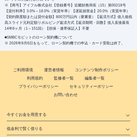
※【商号】アイフル株式会社【登録番号】近畿財務局長（15）第00218号
【貸付利率】3.0%～18.0%（実質年率）【遅延損害金】20.0%（実質年率）
【契約限度額または貸付金額】800万円以内（要審査）【返済方式】借入後残
高スライド元利定額リボルビング返済方式【返済期間・回数】借入直後最長
14年6ヶ月（1～151回）【担保・連帯保証人】不要
■SMBCモビットのローン契約機について
※ 2026年9月6日をもって、ローン契約機での申込・カード受取は終了。
ご利用環境
運営者情報
コンテンツ制作ポリシー
利用規約
監修者一覧
編集者一覧
プライバシーポリシー
セキュリティーポリシー
お問い合わせ
今すぐお金を用意する
低金利で賢く借りる