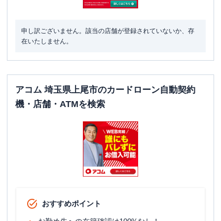
名称
三菱ＵＦＪ銀行
上尾支店
申し訳ございません。該当の店舗が登録されていないか、存
平日：
9：00～15：00
在いたしません。
営業時間
土曜
：
-
日祝
：
-
平日：
7：00～24：00
ATM営業時間
土曜
：
7：00～24：00
アコム 埼玉県上尾市のカードローン自動契約
日祝
：
7：00～24：00
機・店舗・ATMを検索
ATM
〇
駐車場
〇
住所
埼玉県上尾市谷津２－１－５０－３６
名称
SMBCモビット
三井住友銀行原市出張所
平日：
09:00-21:00
おすすめポイント
営業時間
土曜
：
09:00-21:00
日祝
：
09:00-21:00