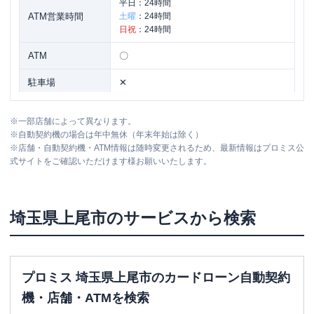
平日：
24時間
ATM営業時間
土曜
：
24時間
日祝
：
24時間
ATM
〇
駐車場
✕
埼玉県上尾市谷津２丁目１-５０-４１藤
住所
※
一部店舗によって異なります。
波ビル５Ｆ
※
自動契約機の場合は年中無休（年末年始は除く）
※
店舗・自動契約機・ATM情報は随時変更されるため、最新情報はプロミス公
式サイトをご確認いただけます様お願いいたします。
レイク
【2026/6/2閉店】上尾（自動契約コ
名称
ーナー）
平日：
9:00-21:00
埼玉県
上尾市
のサービスから検索
営業時間
土曜
：
9:00-21:00
日祝
：
9:00-19:00（祝日は21:00まで営業）
平日：
-
ATM営業時間
土曜
：
-
プロミス 埼玉県上尾市のカードローン自動契約
日祝
：
-
機・店舗・ATMを検索
ATM
✕