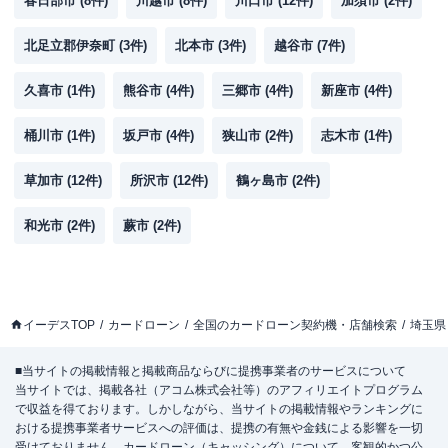
春日部市
(
8
件)
川越市
(
8
件)
川口市
(
12
件)
加須市
(
2
件)
北足立郡伊奈町
(
3
件)
北本市
(
3
件)
越谷市
(
7
件)
久喜市
(
1
件)
熊谷市
(
4
件)
三郷市
(
4
件)
新座市
(
4
件)
桶川市
(
1
件)
坂戸市
(
4
件)
狭山市
(
2
件)
志木市
(
1
件)
草加市
(
12
件)
所沢市
(
12
件)
鶴ヶ島市
(
2
件)
和光市
(
2
件)
蕨市
(
2
件)
イーデスTOP
カードローン
全国のカードローン契約機・店舗検索
埼玉県
■当サイトの掲載情報と掲載商品ならびに提携事業者のサービスについて
当サイトでは、掲載各社（アコム株式会社等）のアフィリエイトプログラム
で収益を得ております。しかしながら、当サイトの掲載情報やランキングに
おける提携事業者サービスへの評価は、提携の有無や金銭による影響を一切
受けておりません。カードローン（キャッシング）について、客観的かつ公