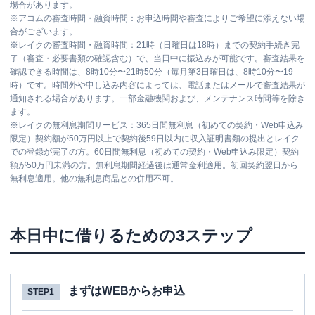
場合があります。
※
アコムの審査時間・融資時間：お申込時間や審査によりご希望に添えない場
合がございます。
※
レイクの審査時間・融資時間：21時（日曜日は18時）までの契約手続き完
了（審査・必要書類の確認含む）で、当日中に振込みが可能です。審査結果を
確認できる時間は、8時10分〜21時50分（毎月第3日曜日は、8時10分〜19
時）です。時間外や申し込み内容によっては、電話またはメールで審査結果が
通知される場合があります。一部金融機関および、メンテナンス時間等を除き
ます。
※
レイクの無利息期間サービス：365日間無利息（初めての契約・Web申込み
限定）契約額が50万円以上で契約後59日以内に収入証明書類の提出とレイク
での登録が完了の方。60日間無利息（初めての契約・Web申込み限定）契約
額が50万円未満の方。無利息期間経過後は通常金利適用。初回契約翌日から
無利息適用。他の無利息商品との併用不可。
本日中に借りるための3ステップ
まずはWEBからお申込
STEP1