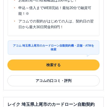
お勤め先への在籍確認は100%なし！
平日：
-
申込～借入までWEB完結！最短20分で融資可
ATM営業時間
土曜
：
-
能！※
日祝
：
-
アコムでの契約がはじめての人は、契約日の翌
ATM
✕
日から最大30日間金利0円！
駐車場
✕
住所
埼玉県上尾市大字原市3336
アコム 埼玉県上尾市のカードローン自動契約機・店舗・ATMを
検索
検索する
アコム
の口コミ・評判
レイク 埼玉県上尾市のカードローン自動契約