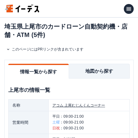
埼玉県上尾市のカードローン自動契約機・店
舗・ATM (5件)
このページにはPRリンクが含まれています
地図から探す
情報一覧から探す
上尾市
の情報一覧
名称
アコム
上尾むじんくんコーナー
平日：
09:00-21:00
営業時間
土曜
：
09:00-21:00
日祝
：
09:00-21:00