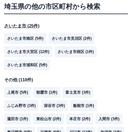
埼玉県
の他の市区町村から検索
さいたま市
(
25
件)
さいたま市南区
(
5
件)
さいたま市見沼区
(
2
件)
さいたま市大宮区
(
12
件)
さいたま市桜区
(
1
件)
さいたま市浦和区
(
5
件)
その他
(
118
件)
上尾市
(
5
件)
朝霞市
(
1
件)
富士見市
(
3
件)
ふじみ野市
(
3
件)
深谷市
(
3
件)
飯能市
(
1
件)
蓮田市
(
1
件)
東松山市
(
2
件)
本庄市
(
2
件)
入間市
(
3
件)