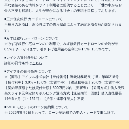
平な価値のある情報をサイト利用者に提供することにより、「世の中からお
金の不安を解消し、人生が豊かになる社会」の実現を目指しております。
■三井住友銀行 カードローンについて
※毎月の返済は、返済時点での借入残高によって約定返済金額が設定されま
す。
■みずほ銀行カードローンについて
※みずほ銀行住宅ローンのご利用で、みずほ銀行カードローンの金利が年
0.5%引き下がります。引き下げ適用後の金利は年1.5%~13.5%です。
■レイクの貸付条件について
詳細の貸付条件は
こちら
■アイフルの貸付条件について
※【商号】アイフル株式会社【登録番号】近畿財務局長（15）第00218号
【貸付利率】3.0%～18.0%（実質年率）【遅延損害金】20.0%（実質年率）
【契約限度額または貸付金額】800万円以内（要審査）【返済方式】借入後残
高スライド元利定額リボルビング返済方式【返済期間・回数】借入直後最長
14年6ヶ月（1～151回）【担保・連帯保証人】不要
■SMBCモビットのローン契約機について
※ 2026年9月6日をもって、ローン契約機での申込・カード受取は終了。