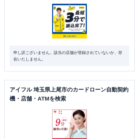
駐車場
✕
埼玉県上尾市谷津2丁目1-50-39 もりくま
住所
13ビル4階
名称
みずほ銀行
上尾支店
申し訳ございません。該当の店舗が登録されていないか、存
平日：
9：00～15：00
在いたしません。
営業時間
土曜
：
-
日祝
：
-
平日：
6：00～26：00月曜日の6:00～7:00
はご利用いただけません。
アイフル 埼玉県上尾市のカードローン自動契約
ATM営業時間
土曜
：
8：00～22：00
機・店舗・ATMを検索
日祝
：
8：00～21：00
ATM
〇
駐車場
✕
住所
埼玉県上尾市谷津2-1-50-1