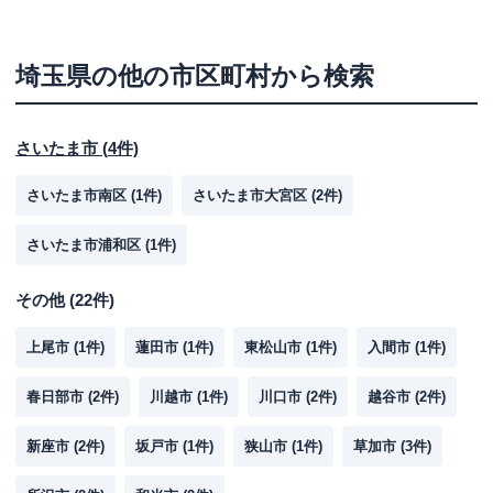
埼玉県
の他の市区町村から検索
さいたま市
(
4
件)
さいたま市南区
(
1
件)
さいたま市大宮区
(
2
件)
さいたま市浦和区
(
1
件)
その他
(
22
件)
上尾市
(
1
件)
蓮田市
(
1
件)
東松山市
(
1
件)
入間市
(
1
件)
春日部市
(
2
件)
川越市
(
1
件)
川口市
(
2
件)
越谷市
(
2
件)
新座市
(
2
件)
坂戸市
(
1
件)
狭山市
(
1
件)
草加市
(
3
件)