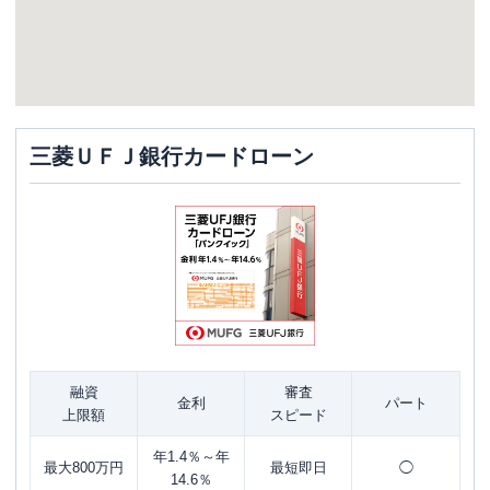
三菱ＵＦＪ銀行カードローン
融資
審査
金利
パート
上限額
スピード
年1.4％～年
最大800万円
最短即日
◯
14.6％