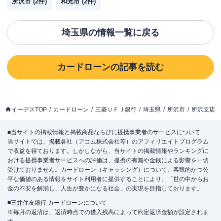
所沢市
(
2
件)
和光市
(
2
件)
埼玉県
の情報一覧に戻る
カードローン
の記事を読む
イーデスTOP
カードローン
三菱ＵＦＪ銀行
埼玉県
所沢市
所沢支店
■当サイトの掲載情報と掲載商品ならびに提携事業者のサービスについて
当サイトでは、掲載各社（アコム株式会社等）のアフィリエイトプログラム
で収益を得ております。しかしながら、当サイトの掲載情報やランキングに
おける提携事業者サービスへの評価は、提携の有無や金銭による影響を一切
受けておりません。カードローン（キャッシング）について、客観的かつ公
平な価値のある情報をサイト利用者に提供することにより、「世の中からお
金の不安を解消し、人生が豊かになる社会」の実現を目指しております。
■三井住友銀行 カードローンについて
※毎月の返済は、返済時点での借入残高によって約定返済金額が設定されま