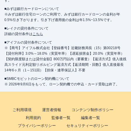
す。
■みずほ銀行カードローンについて
※みずほ銀行住宅ローンのご利用で、みずほ銀行カードローンの金利が年
0.5%引き下がります。引き下げ適用後の金利は年1.5%~13.5%です。
■レイクの貸付条件について
詳細の貸付条件は
こちら
■アイフルの貸付条件について
※【商号】アイフル株式会社【登録番号】近畿財務局長（15）第00218号
【貸付利率】3.0%～18.0%（実質年率）【遅延損害金】20.0%（実質年率）
【契約限度額または貸付金額】800万円以内（要審査）【返済方式】借入後残
高スライド元利定額リボルビング返済方式【返済期間・回数】借入直後最長
14年6ヶ月（1～151回）【担保・連帯保証人】不要
■SMBCモビットのローン契約機について
※ 2026年9月6日をもって、ローン契約機での申込・カード受取は終了。
ご利用環境
運営者情報
コンテンツ制作ポリシー
利用規約
監修者一覧
編集者一覧
プライバシーポリシー
セキュリティーポリシー