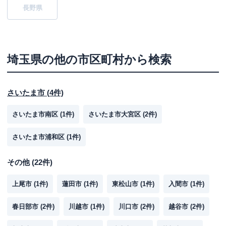
長野県
埼玉県
の他の市区町村から検索
さいたま市
(
4
件)
さいたま市南区
(
1
件)
さいたま市大宮区
(
2
件)
さいたま市浦和区
(
1
件)
その他
(
22
件)
上尾市
(
1
件)
蓮田市
(
1
件)
東松山市
(
1
件)
入間市
(
1
件)
春日部市
(
2
件)
川越市
(
1
件)
川口市
(
2
件)
越谷市
(
2
件)