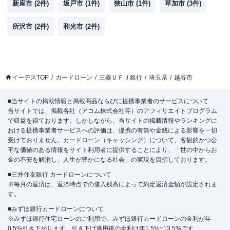
新座市
(
2
件)
坂戸市
(
1
件)
狭山市
(
1
件)
草加市
(
3
件)
所沢市
(
2
件)
和光市
(
2
件)
イーデスTOP
カードローン
三菱ＵＦＪ銀行
埼玉県
越谷市
■当サイトの掲載情報と掲載商品ならびに提携事業者のサービスについて
当サイトでは、掲載各社（アコム株式会社等）のアフィリエイトプログラム
で収益を得ております。しかしながら、当サイトの掲載情報やランキングに
おける提携事業者サービスへの評価は、提携の有無や金銭による影響を一切
受けておりません。カードローン（キャッシング）について、客観的かつ公
平な価値のある情報をサイト利用者に提供することにより、「世の中からお
金の不安を解消し、人生が豊かになる社会」の実現を目指しております。
■三井住友銀行 カードローンについて
※毎月の返済は、返済時点での借入残高によって約定返済金額が設定されま
す。
■みずほ銀行カードローンについて
※みずほ銀行住宅ローンのご利用で、みずほ銀行カードローンの金利が年
0.5%引き下がります。引き下げ適用後の金利は年1.5%~13.5%です。