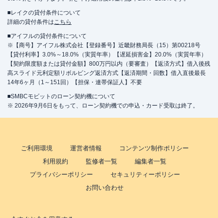
■レイクの貸付条件について
詳細の貸付条件は
こちら
■アイフルの貸付条件について
※【商号】アイフル株式会社【登録番号】近畿財務局長（15）第00218号
【貸付利率】3.0%～18.0%（実質年率）【遅延損害金】20.0%（実質年率）
【契約限度額または貸付金額】800万円以内（要審査）【返済方式】借入後残
高スライド元利定額リボルビング返済方式【返済期間・回数】借入直後最長
14年6ヶ月（1～151回）【担保・連帯保証人】不要
■SMBCモビットのローン契約機について
※ 2026年9月6日をもって、ローン契約機での申込・カード受取は終了。
ご利用環境
運営者情報
コンテンツ制作ポリシー
利用規約
監修者一覧
編集者一覧
プライバシーポリシー
セキュリティーポリシー
お問い合わせ