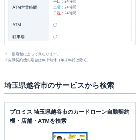
平日：
24時間
ATM営業時間
土曜
：
24時間
日祝
：
24時間
ATM
〇
駐車場
〇
住所
埼玉県越谷市弥生町１４－１５
※
一部店舗によって異なります。
※
自動契約機の場合は年中無休（年末年始は除く）
名称
三菱ＵＦＪ銀行
越谷支店
平日：
9：00～15：00
埼玉県
越谷市
のサービスから検索
営業時間
土曜
：
-
日祝
：
-
平日：
24時間
ATM営業時間
土曜
：
24時間
プロミス 埼玉県越谷市のカードローン自動契約
日祝
：
24時間
機・店舗・ATMを検索
ATM
〇
駐車場
〇