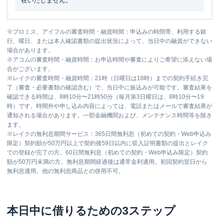
在いたしません。
※
プロミス、アイフルの審査時間・融資時間：申込みの時間帯、利用する銀
行、曜日、または本人確認書類の提出状況によって、当日中の融資ができない
場合があります。
※
アコムの審査時間・融資時間：お申込時間や審査によりご希望に添えない場
合がございます。
※
レイクの審査時間・融資時間：21時（日曜日は18時）までの契約手続き完
了（審査・必要書類の確認含む）で、当日中に振込みが可能です。審査結果を
確認できる時間は、8時10分〜21時50分（毎月第3日曜日は、8時10分〜19
時）です。時間外や申し込み内容によっては、電話またはメールで審査結果が
通知される場合があります。一部金融機関および、メンテナンス時間等を除き
ます。
※
レイクの無利息期間サービス：365日間無利息（初めての契約・Web申込み
限定）契約額が50万円以上で契約後59日以内に収入証明書類の提出とレイク
での登録が完了の方。60日間無利息（初めての契約・Web申込み限定）契約
額が50万円未満の方。無利息期間経過後は通常金利適用。初回契約翌日から
無利息適用。他の無利息商品との併用不可。
本日中に借りるための3ステップ