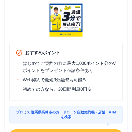
駐車場
〇
群馬県高崎市飯塚町９７-１ 高義ビル１
住所
Ｆ
アイフル
【2026/7/31閉店】高崎バイパス店
名称
無人契約コーナー
おすすめポイント
平日：
09:00-21:00
営業時間
土曜
：
09:00-21:00
はじめてご契約の方に最大1,000ポイント分のV
日祝
：
09:00-21:00
ポイントをプレゼント※諸条件あり
平日：
-
Web契約で最短3分融資も可能※
ATM営業時間
土曜
：
-
日祝
：
-
初めての方なら、30日間利息0円※
ATM
✕
駐車場
〇
プロミス 群馬県高崎市のカードローン自動契約機・店舗・ATM
を検索
住所
群馬県高崎市飯塚町９７－１ １階