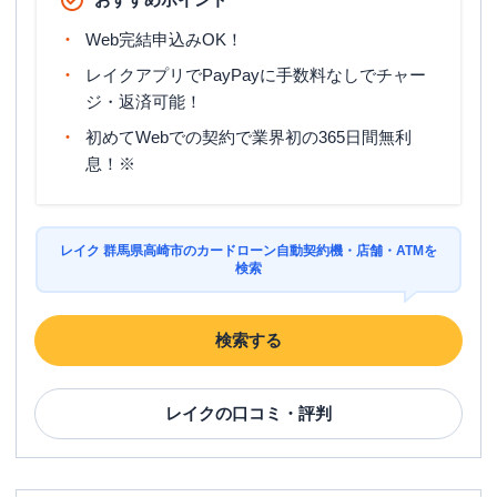
ATM営業時間
土曜
：
8：00～21：00
日祝
：
8：00～21：00
Web完結申込みOK！
ATM
〇
レイクアプリでPayPayに手数料なしでチャー
ジ・返済可能！
駐車場
〇
初めてWebでの契約で業界初の365日間無利
住所
群馬県高崎市田町63-2
息！※
レイク 群馬県高崎市のカードローン自動契約機・店舗・ATMを
検索
検索する
レイク
の口コミ・評判