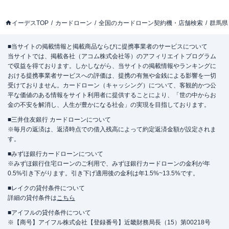
イーデスTOP
カードローン
全国のカードローン契約機・店舗検索
群馬県
■当サイトの掲載情報と掲載商品ならびに提携事業者のサービスについて
当サイトでは、掲載各社（アコム株式会社等）のアフィリエイトプログラム
で収益を得ております。しかしながら、当サイトの掲載情報やランキングに
おける提携事業者サービスへの評価は、提携の有無や金銭による影響を一切
受けておりません。カードローン（キャッシング）について、客観的かつ公
平な価値のある情報をサイト利用者に提供することにより、「世の中からお
金の不安を解消し、人生が豊かになる社会」の実現を目指しております。
■三井住友銀行 カードローンについて
※毎月の返済は、返済時点での借入残高によって約定返済金額が設定されま
す。
■みずほ銀行カードローンについて
※みずほ銀行住宅ローンのご利用で、みずほ銀行カードローンの金利が年
0.5%引き下がります。引き下げ適用後の金利は年1.5%~13.5%です。
■レイクの貸付条件について
詳細の貸付条件は
こちら
■アイフルの貸付条件について
※【商号】アイフル株式会社【登録番号】近畿財務局長（15）第00218号