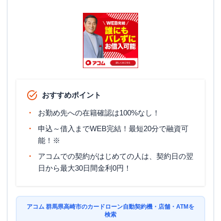
駐車場
✕
住所
群馬県高崎市八島町58-1
名称
アコム
高渋線中泉むじんくんコーナー
平日：
09:00-21:00
営業時間
土曜
：
09:00-21:00
おすすめポイント
日祝
：
09:00-21:00
お勤め先への在籍確認は100%なし！
平日：
24時間
申込～借入までWEB完結！最短20分で融資可
ATM営業時間
土曜
：
24時間
日祝
：
24時間
能！※
アコムでの契約がはじめての人は、契約日の翌
ATM
〇
日から最大30日間金利0円！
駐車場
〇
住所
群馬県高崎市中泉町６３４-３
アコム 群馬県高崎市のカードローン自動契約機・店舗・ATMを
検索