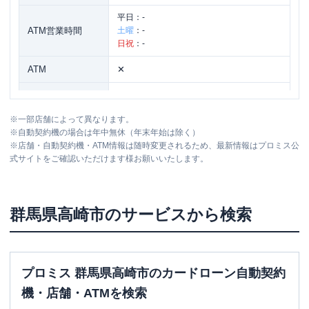
平日：
-
ATM営業時間
土曜
：
-
日祝
：
-
ATM
✕
駐車場
〇
※
一部店舗によって異なります。
住所
群馬県高崎市倉賀野町2677番地1
※
自動契約機の場合は年中無休（年末年始は除く）
※
店舗・自動契約機・ATM情報は随時変更されるため、最新情報はプロミス公
式サイトをご確認いただけます様お願いいたします。
名称
アコム
高崎バイパスむじんくんコーナー
平日：
09:00-21:00
営業時間
土曜
：
09:00-21:00
群馬県
高崎市
のサービスから検索
日祝
：
09:00-21:00
平日：
06:00-01:00
ATM営業時間
土曜
：
06:00-01:00
日祝
：
06:00-01:00
プロミス 群馬県高崎市のカードローン自動契約
ATM
〇
機・店舗・ATMを検索