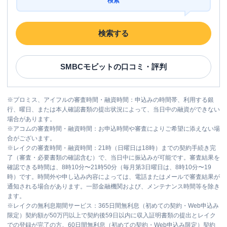
検索
検索する
SMBCモビット
の口コミ・評判
※
プロミス、アイフルの審査時間・融資時間：申込みの時間帯、利用する銀
行、曜日、または本人確認書類の提出状況によって、当日中の融資ができない
場合があります。
※
アコムの審査時間・融資時間：お申込時間や審査によりご希望に添えない場
合がございます。
※
レイクの審査時間・融資時間：21時（日曜日は18時）までの契約手続き完
了（審査・必要書類の確認含む）で、当日中に振込みが可能です。審査結果を
確認できる時間は、8時10分〜21時50分（毎月第3日曜日は、8時10分〜19
時）です。時間外や申し込み内容によっては、電話またはメールで審査結果が
通知される場合があります。一部金融機関および、メンテナンス時間等を除き
ます。
※
レイクの無利息期間サービス：365日間無利息（初めての契約・Web申込み
限定）契約額が50万円以上で契約後59日以内に収入証明書類の提出とレイク
での登録が完了の方。60日間無利息（初めての契約・Web申込み限定）契約