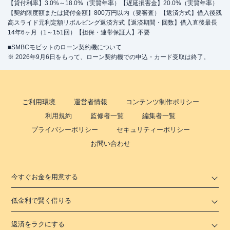
【貸付利率】3.0%～18.0%（実質年率）【遅延損害金】20.0%（実質年率）
【契約限度額または貸付金額】800万円以内（要審査）【返済方式】借入後残
高スライド元利定額リボルビング返済方式【返済期間・回数】借入直後最長
14年6ヶ月（1～151回）【担保・連帯保証人】不要
■SMBCモビットのローン契約機について
※ 2026年9月6日をもって、ローン契約機での申込・カード受取は終了。
ご利用環境
運営者情報
コンテンツ制作ポリシー
利用規約
監修者一覧
編集者一覧
プライバシーポリシー
セキュリティーポリシー
お問い合わせ
今すぐお金を用意する
低金利で賢く借りる
返済をラクにする