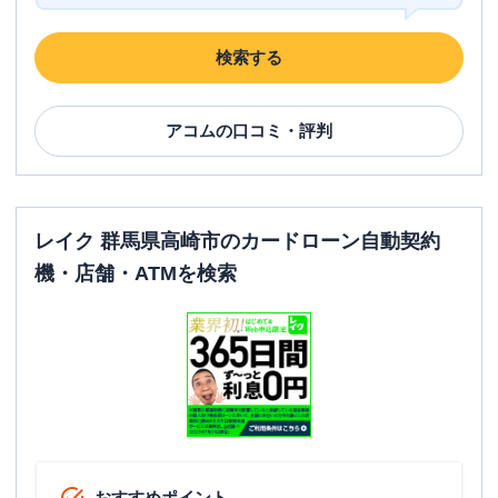
名称
アコム
１７号倉賀野むじんくんコーナー
平日：
09:00-21:00
検索する
営業時間
土曜
：
09:00-21:00
日祝
：
09:00-21:00
アコム
平日：
の口コミ・評判
24時間
ATM営業時間
土曜
：
24時間
日祝
：
24時間
ATM
〇
レイク 群馬県高崎市のカードローン自動契約
駐車場
〇
機・店舗・ATMを検索
住所
群馬県高崎市倉賀野町字原付２６７７-１
名称
みずほ銀行
高崎支店
平日：
9：00～15：00
営業時間
土曜
：
-
日祝
：
-
平日：
8：00～21：00
おすすめポイント