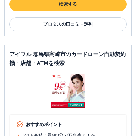
検索する
プロミス
【2025/12/1閉店】高崎バイパス飯
名称
塚町自動契約コーナー
プロミス
の口コミ・評判
平日：
09:00-21:00
営業時間
土曜
：
09:00-21:00
日祝
：
09:00-21:00
平日：
07:00-24:00
ATM営業時間
土曜
：
07:00-24:00
アイフル 群馬県高崎市のカードローン自動契約
日祝
：
07:00-24:00
機・店舗・ATMを検索
ATM
〇
駐車場
〇
住所
群馬県高崎市飯塚町１００－５ １Ｆ
レイク
【2026/7/7閉店】高崎バイパス（自
名称
動契約コーナー）
おすすめポイント
平日：
9:00-21:00
営業時間
土曜
：
9:00-21:00
WEB完結！最短9分で審査完了！※