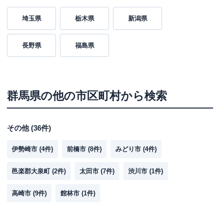
埼玉県
栃木県
新潟県
長野県
福島県
群馬県
の他の市区町村から検索
その他
(
36
件)
伊勢崎市
(
4
件)
前橋市
(
8
件)
みどり市
(
4
件)
邑楽郡大泉町
(
2
件)
太田市
(
7
件)
渋川市
(
1
件)
高崎市
(
9
件)
館林市
(
1
件)