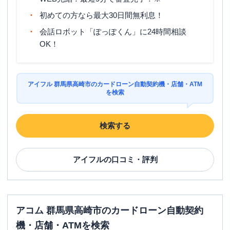
日祝
：
9:00-19:00（祝日は21:00まで営業）
初めての方なら最大30日間無利息！
平日：
-
会話ロボット「ぽっぽくん」に24時間相談
ATM営業時間
土曜
：
-
OK！
日祝
：
-
ATM
✕
駐車場
〇
アイフル 群馬県高崎市のカードローン自動契約機・店舗・ATM
を検索
住所
群馬県高崎市飯塚町97-1 高義ビル2階
検索する
名称
SMBCモビット
三井住友銀行高崎出張所
平日：
09:00-21:00
アイフル
の口コミ・評判
営業時間
土曜
：
09:00-21:00
日祝
：
09:00-21:00
平日：
-
ATM営業時間
土曜
：
-
アコム 群馬県高崎市のカードローン自動契約
日祝
：
-
機・店舗・ATMを検索
ATM
✕