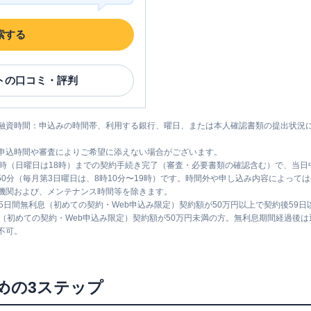
索する
ト
の口コミ・評判
融資時間：申込みの時間帯、利用する銀行、曜日、または本人確認書類の提出状況
申込時間や審査によりご希望に添えない場合がございます。
1時（日曜日は18時）までの契約手続き完了（審査・必要書類の確認含む）で、当
時50分（毎月第3日曜日は、8時10分〜19時）です。時間外や申し込み内容によっ
機関および、メンテナンス時間等を除きます。
5日間無利息（初めての契約・Web申込み限定）契約額が50万円以上で契約後59
息（初めての契約・Web申込み限定）契約額が50万円未満の方。無利息期間経過後
不可。
めの3ステップ