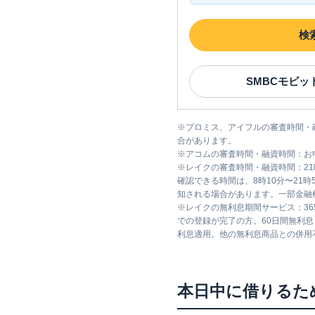
検
SMBCモビッ
※
プロミス、アイフルの審査時間・
合があります。
※
アコムの審査時間・融資時間：お
※
レイクの審査時間・融資時間：2
確認できる時間は、8時10分〜21
知される場合があります。一部金融
※
レイクの無利息期間サービス：36
での登録が完了の方。60日間無利
利息適用。他の無利息商品との併用
本日中に借りるた