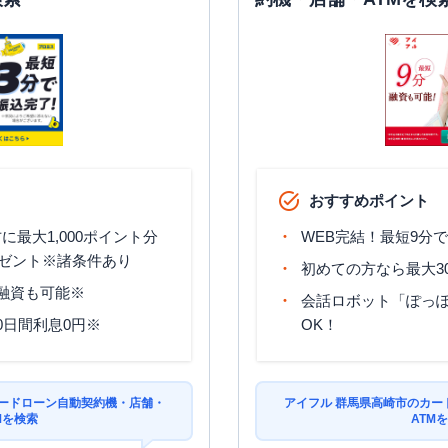
おすすめポイント
最大1,000ポイント分
WEB完結！最短9分
ゼント※諸条件あり
初めての方なら最大3
分融資も可能※
会話ロボット「ぽっぽ
0日間利息0円※
OK！
カードローン自動契約機・店舗・
アイフル 群馬県高崎市のカー
Mを検索
ATM