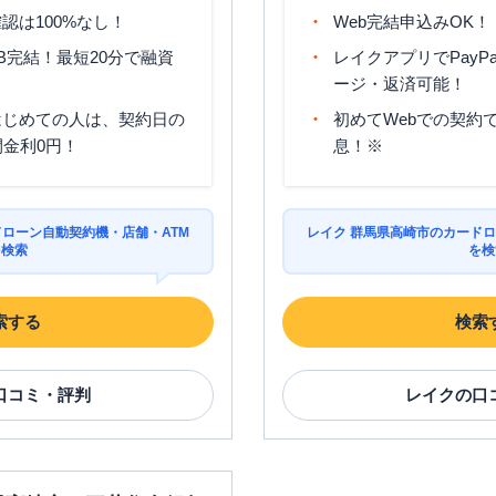
認は100%なし！
Web完結申込みOK！
B完結！最短20分で融資
レイクアプリでPayP
ージ・返済可能！
はじめての人は、契約日の
初めてWebでの契約で
間金利0円！
息！※
ドローン自動契約機・店舗・ATM
レイク 群馬県高崎市のカードロ
を検索
を検
索する
検索
口コミ・評判
レイク
の口