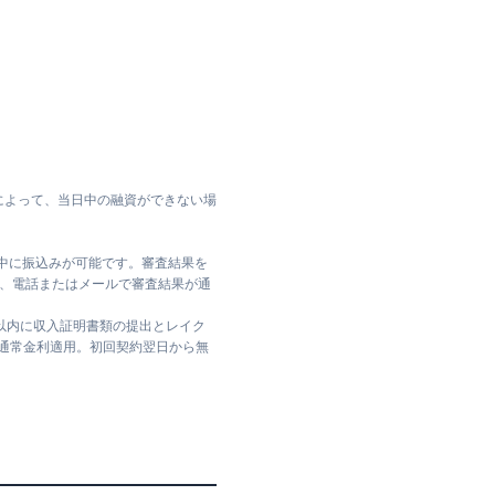
によって、当日中の融資ができない場
日中に振込みが可能です。審査結果を
ては、電話またはメールで審査結果が通
日以内に収入証明書類の提出とレイク
は通常金利適用。初回契約翌日から無