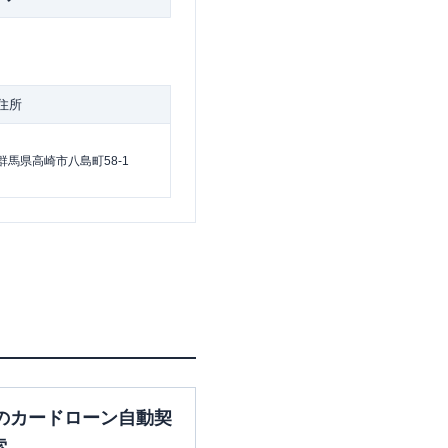
住所
群馬県高崎市八島町58-1
のカードローン自動契
索