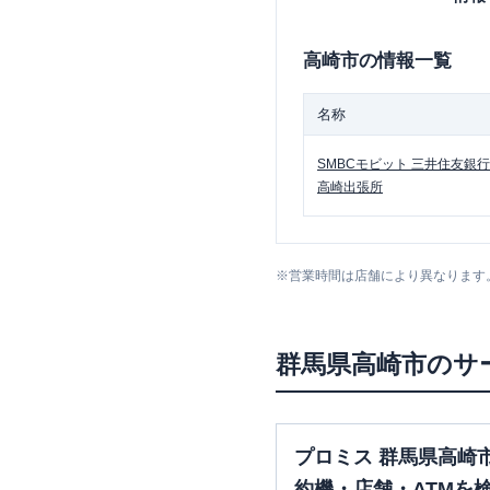
高崎市
の情報一覧
名称
SMBCモビット
三井住友銀行
高崎出張所
※
営業時間は店舗により異なります
群馬県
高崎市
のサ
プロミス 群馬県高崎
約機・店舗・ATMを