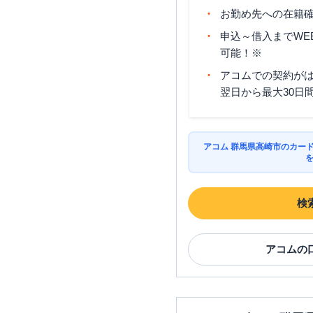
お勤め先への在籍確
申込～借入までWE
可能！※
アコムでの契約が
翌日から最大30日
アコム 群馬県高崎市のカー
検
アコム
の