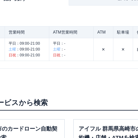
営業時間
ATM営業時間
ATM
駐車場
平日：
09:00-21:00
平日：
-
土曜
：
09:00-21:00
土曜
：
-
✕
✕
日祝
：
09:00-21:00
日祝
：
-
。
ービスから検索
市のカードローン自動契
アイフル 群馬県高崎市
検索
約機・店舗・ATMを検