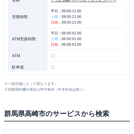
名称
アコム
高崎バイパスむじんくんコーナー
平日：
09:00-21:00
営業時間
土曜
：
09:00-21:00
日祝
：
09:00-21:00
平日：
06:00-01:00
ATM営業時間
土曜
：
06:00-01:00
日祝
：
06:00-01:00
ATM
〇
駐車場
〇
群馬県高崎市飯塚町９７-１ 高義ビル１
住所
※
一部店舗によって異なります。
Ｆ
※
自動契約機の場合は年中無休（年末年始は除く）
名称
アコム
高渋線中泉むじんくんコーナー
群馬県
高崎市
のサービスから検索
平日：
09:00-21:00
営業時間
土曜
：
09:00-21:00
日祝
：
09:00-21:00