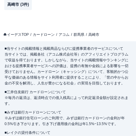
高崎市
(
3
件)
イーデスTOP
カードローン
アコム
群馬県
高崎市
■当サイトの掲載情報と掲載商品ならびに提携事業者のサービスについて
当サイトでは、掲載各社（アコム株式会社等）のアフィリエイトプログラム
で収益を得ております。しかしながら、当サイトの掲載情報やランキングに
おける提携事業者サービスへの評価は、提携の有無や金銭による影響を一切
受けておりません。カードローン（キャッシング）について、客観的かつ公
平な価値のある情報をサイト利用者に提供することにより、「世の中からお
金の不安を解消し、人生が豊かになる社会」の実現を目指しております。
■三井住友銀行 カードローンについて
※毎月の返済は、返済時点での借入残高によって約定返済金額が設定されま
す。
■みずほ銀行カードローンについて
※みずほ銀行住宅ローンのご利用で、みずほ銀行カードローンの金利が年
0.5%引き下がります。引き下げ適用後の金利は年1.5%~13.5%です。
■レイクの貸付条件について