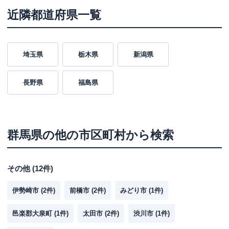
近隣都道府県一覧
埼玉県
栃木県
新潟県
長野県
福島県
群馬県
の他の市区町村から検索
その他
(
12
件)
伊勢崎市
(
2
件)
前橋市
(
2
件)
みどり市
(
1
件)
邑楽郡大泉町
(
1
件)
太田市
(
2
件)
渋川市
(
1
件)