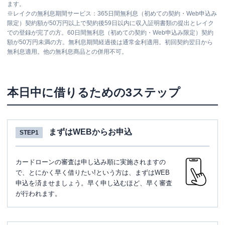
ます。
※
レイクの無利息期間サービス：365日間無利息（初めての契約・Web申込み
限定）契約額が50万円以上で契約後59日以内に収入証明書類の提出とレイク
での登録が完了の方。60日間無利息（初めての契約・Web申込み限定）契約
額が50万円未満の方。無利息期間経過後は通常金利適用。初回契約翌日から
無利息適用。他の無利息商品との併用不可。
本日中に借りるための3ステップ
まずはWEBからお申込
STEP1
カードローンの審査は申し込み順に実施されますの
で、とにかく早く借りたい!という方は、まずはWEB
申込を済ませましょう。早く申し込むほど、早く審査
が行われます。