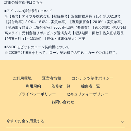
詳細の貸付条件は
こちら
■アイフルの貸付条件について
※【商号】アイフル株式会社【登録番号】近畿財務局長（15）第00218号
【貸付利率】3.0%～18.0%（実質年率）【遅延損害金】20.0%（実質年率）
【契約限度額または貸付金額】800万円以内（要審査）【返済方式】借入後残
高スライド元利定額リボルビング返済方式【返済期間・回数】借入直後最長
14年6ヶ月（1～151回）【担保・連帯保証人】不要
■SMBCモビットのローン契約機について
※ 2026年9月6日をもって、ローン契約機での申込・カード受取は終了。
ご利用環境
運営者情報
コンテンツ制作ポリシー
利用規約
監修者一覧
編集者一覧
プライバシーポリシー
セキュリティーポリシー
お問い合わせ
今すぐお金を用意する