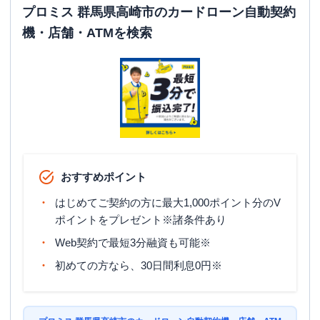
平日：
24時間
プロミス 群馬県高崎市のカードローン自動契約
ATM営業時間
土曜
：
24時間
機・店舗・ATMを検索
日祝
：
24時間
ATM
〇
駐車場
〇
住所
群馬県高崎市中泉町６３４-３
名称
アコム
１７号倉賀野むじんくんコーナー
おすすめポイント
平日：
09:00-21:00
営業時間
土曜
：
09:00-21:00
はじめてご契約の方に最大1,000ポイント分のV
日祝
：
09:00-21:00
ポイントをプレゼント※諸条件あり
平日：
24時間
Web契約で最短3分融資も可能※
ATM営業時間
土曜
：
24時間
日祝
：
24時間
初めての方なら、30日間利息0円※
ATM
〇
駐車場
〇