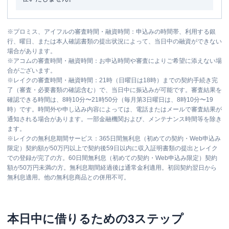
※
プロミス、アイフルの審査時間・融資時間：申込みの時間帯、利用する銀
行、曜日、または本人確認書類の提出状況によって、当日中の融資ができない
場合があります。
※
アコムの審査時間・融資時間：お申込時間や審査によりご希望に添えない場
合がございます。
※
レイクの審査時間・融資時間：21時（日曜日は18時）までの契約手続き完
了（審査・必要書類の確認含む）で、当日中に振込みが可能です。審査結果を
確認できる時間は、8時10分〜21時50分（毎月第3日曜日は、8時10分〜19
時）です。時間外や申し込み内容によっては、電話またはメールで審査結果が
通知される場合があります。一部金融機関および、メンテナンス時間等を除き
ます。
※
レイクの無利息期間サービス：365日間無利息（初めての契約・Web申込み
限定）契約額が50万円以上で契約後59日以内に収入証明書類の提出とレイク
での登録が完了の方。60日間無利息（初めての契約・Web申込み限定）契約
額が50万円未満の方。無利息期間経過後は通常金利適用。初回契約翌日から
無利息適用。他の無利息商品との併用不可。
本日中に借りるための3ステップ