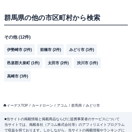
群馬県
の他の市区町村から検索
その他
(
12
件)
伊勢崎市
(
2
件)
前橋市
(
2
件)
みどり市
(
1
件)
邑楽郡大泉町
(
1
件)
太田市
(
2
件)
渋川市
(
1
件)
高崎市
(
3
件)
イーデスTOP
カードローン
アコム
群馬県
みどり市
■当サイトの掲載情報と掲載商品ならびに提携事業者のサービスについて
当サイトでは、掲載各社（アコム株式会社等）のアフィリエイトプログラム
で収益を得ております。しかしながら、当サイトの掲載情報やランキングに