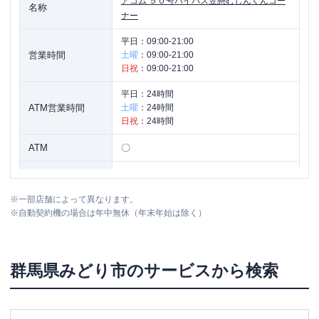
アコム
５０号バイパス笠懸むじんくんコー
名称
ナー
平日：
09:00-21:00
営業時間
土曜
：
09:00-21:00
日祝
：
09:00-21:00
平日：
24時間
ATM営業時間
土曜
：
24時間
日祝
：
24時間
ATM
〇
駐車場
〇
※
一部店舗によって異なります。
住所
群馬県みどり市笠懸町阿左美１２７５-１
※
自動契約機の場合は年中無休（年末年始は除く）
群馬県
みどり市
のサービスから検索