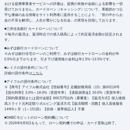
おける提携事業者サービスへの評価は、提携の有無や金銭による影響を一切
受けておりません。カードローン（キャッシング）について、客観的かつ公
平な価値のある情報をサイト利用者に提供することにより、「世の中からお
金の不安を解消し、人生が豊かになる社会」の実現を目指しております。
■三井住友銀行 カードローンについて
※毎月の返済は、返済時点での借入残高によって約定返済金額が設定されま
す。
■みずほ銀行カードローンについて
※みずほ銀行住宅ローンのご利用で、みずほ銀行カードローンの金利が年
0.5%引き下がります。引き下げ適用後の金利は年1.5%~13.5%です。
■レイクの貸付条件について
詳細の貸付条件は
こちら
■アイフルの貸付条件について
※【商号】アイフル株式会社【登録番号】近畿財務局長（15）第00218号
【貸付利率】3.0%～18.0%（実質年率）【遅延損害金】20.0%（実質年率）
【契約限度額または貸付金額】800万円以内（要審査）【返済方式】借入後残
高スライド元利定額リボルビング返済方式【返済期間・回数】借入直後最長
14年6ヶ月（1～151回）【担保・連帯保証人】不要
■SMBCモビットのローン契約機について
※ 2026年9月6日をもって、ローン契約機での申込・カード受取は終了。