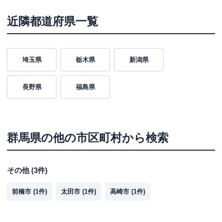
近隣都道府県一覧
埼玉県
栃木県
新潟県
長野県
福島県
群馬県
の他の市区町村から検索
その他
(
3
件)
前橋市
(
1
件)
太田市
(
1
件)
高崎市
(
1
件)