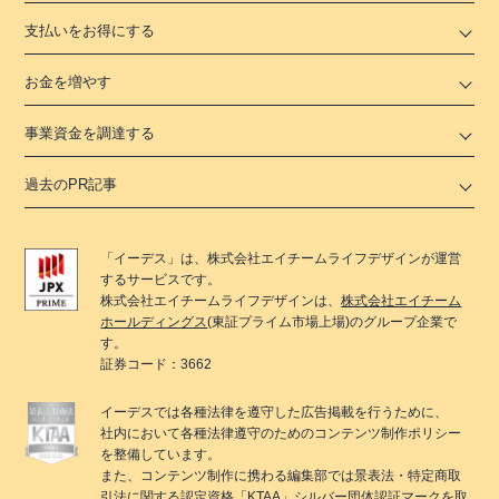
支払いをお得にする
お金を増やす
事業資金を調達する
過去のPR記事
「
イーデス
」は、
株式会社エイチームライフデザイン
が運営
するサービスです。
株式会社エイチームライフデザイン
は、
株式会社エイチーム
ホールディングス
(東証プライム市場上場)のグループ企業で
す。
証券コード：3662
イーデス
では各種法律を遵守した広告掲載を行うために、
社内において各種法律遵守のためのコンテンツ制作ポリシー
を整備しています。
また、コンテンツ制作に携わる編集部では景表法・特定商取
引法に関する
認定資格「KTAA」
シルバー団体認証マークを取