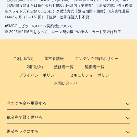
【契約限度額または貸付金額】800万円以内（要審査）【返済方式】借入後残
高スライド元利定額リボルビング返済方式【返済期間・回数】借入直後最長
14年6ヶ月（1～151回）【担保・連帯保証人】不要
■SMBCモビットのローン契約機について
※ 2026年9月6日をもって、ローン契約機での申込・カード受取は終了。
ご利用環境
運営者情報
コンテンツ制作ポリシー
利用規約
監修者一覧
編集者一覧
プライバシーポリシー
セキュリティーポリシー
お問い合わせ
今すぐお金を用意する
低金利で賢く借りる
返済をラクにする