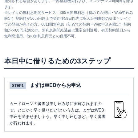
通知される場合があります。一部金融機関および、メンテナンス時間等を除き
ます。
※
レイクの無利息期間サービス：365日間無利息（初めての契約・Web申込み
限定）契約額が50万円以上で契約後59日以内に収入証明書類の提出とレイク
での登録が完了の方。60日間無利息（初めての契約・Web申込み限定）契約
額が50万円未満の方。無利息期間経過後は通常金利適用。初回契約翌日から
無利息適用。他の無利息商品との併用不可。
本日中に借りるための3ステップ
まずはWEBからお申込
STEP1
カードローンの審査は申し込み順に実施されますの
で、とにかく早く借りたい!という方は、まずはWEB
申込を済ませましょう。早く申し込むほど、早く審査
が行われます。