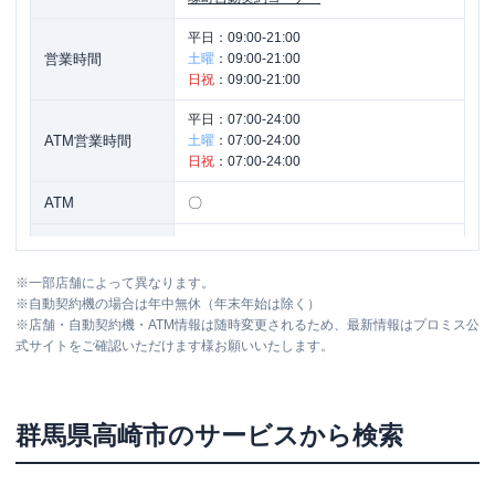
平日：
09:00-21:00
営業時間
土曜
：
09:00-21:00
日祝
：
09:00-21:00
平日：
07:00-24:00
ATM営業時間
土曜
：
07:00-24:00
日祝
：
07:00-24:00
ATM
〇
駐車場
〇
※
一部店舗によって異なります。
住所
群馬県高崎市飯塚町１００－５ １Ｆ
※
自動契約機の場合は年中無休（年末年始は除く）
※
店舗・自動契約機・ATM情報は随時変更されるため、最新情報はプロミス公
式サイトをご確認いただけます様お願いいたします。
群馬県
高崎市
のサービスから検索