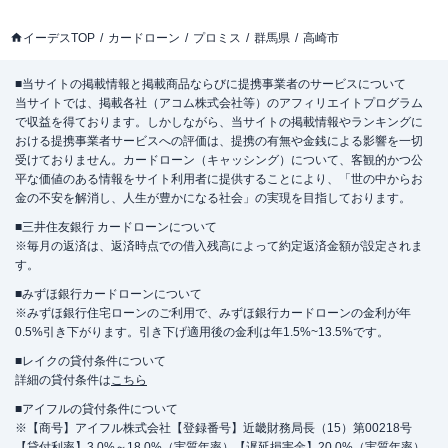
イーデスTOP
カードローン
プロミス
群馬県
高崎市
■当サイトの掲載情報と掲載商品ならびに提携事業者のサービスについて
当サイトでは、掲載各社（アコム株式会社等）のアフィリエイトプログラム
で収益を得ております。しかしながら、当サイトの掲載情報やランキングに
おける提携事業者サービスへの評価は、提携の有無や金銭による影響を一切
受けておりません。カードローン（キャッシング）について、客観的かつ公
平な価値のある情報をサイト利用者に提供することにより、「世の中からお
金の不安を解消し、人生が豊かになる社会」の実現を目指しております。
■三井住友銀行 カードローンについて
※毎月の返済は、返済時点での借入残高によって約定返済金額が設定されま
す。
■みずほ銀行カードローンについて
※みずほ銀行住宅ローンのご利用で、みずほ銀行カードローンの金利が年
0.5%引き下がります。引き下げ適用後の金利は年1.5%~13.5%です。
■レイクの貸付条件について
詳細の貸付条件は
こちら
■アイフルの貸付条件について
※【商号】アイフル株式会社【登録番号】近畿財務局長（15）第00218号
【貸付利率】3.0%～18.0%（実質年率）【遅延損害金】20.0%（実質年率）