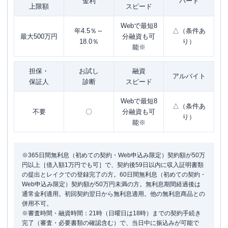
金利
パート
上限額
スピード
Webで最短8
年4.5％～
△（条件あ
最大500万円
分融資も可
18.0％
り）
能※
担保・
お試し
融資
アルバイト
保証人
診断
スピード
Webで最短8
△（条件あ
不要
〇
分融資も可
り）
能※
※365日間無利息（初めての契約・Web申込み限定）契約額が50万
円以上［借入額1万円でも可］で、契約後59日以内に収入証明書類
の提出とレイクでの登録完了の方。60日間無利息（初めての契約・
Web申込み限定）契約額が50万円未満の方。無利息期間経過後は
通常金利適用。初回契約翌日から無利息適用。他の無利息商品との
併用不可。
※審査時間・融資時間：21時（日曜日は18時）までの契約手続き
完了（審査・必要書類の確認含む）で、当日中に振込みが可能で