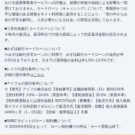
おける提携事業者サービスへの評価は、提携の有無や金銭による影響を一切
受けておりません。カードローン（キャッシング）について、客観的かつ公
平な価値のある情報をサイト利用者に提供することにより、「世の中からお
金の不安を解消し、人生が豊かになる社会」の実現を目指しております。
■三井住友銀行 カードローンについて
※毎月の返済は、返済時点での借入残高によって約定返済金額が設定されま
す。
■みずほ銀行カードローンについて
※みずほ銀行住宅ローンのご利用で、みずほ銀行カードローンの金利が年
0.5%引き下がります。引き下げ適用後の金利は年1.5%~13.5%です。
■レイクの貸付条件について
詳細の貸付条件は
こちら
■アイフルの貸付条件について
※【商号】アイフル株式会社【登録番号】近畿財務局長（15）第00218号
【貸付利率】3.0%～18.0%（実質年率）【遅延損害金】20.0%（実質年率）
【契約限度額または貸付金額】800万円以内（要審査）【返済方式】借入後残
高スライド元利定額リボルビング返済方式【返済期間・回数】借入直後最長
14年6ヶ月（1～151回）【担保・連帯保証人】不要
■SMBCモビットのローン契約機について
※ 2026年9月6日をもって、ローン契約機での申込・カード受取は終了。