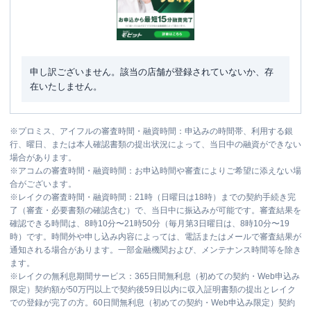
申し訳ございません。該当の店舗が登録されていないか、存
在いたしません。
※
プロミス、アイフルの審査時間・融資時間：申込みの時間帯、利用する銀
行、曜日、または本人確認書類の提出状況によって、当日中の融資ができない
場合があります。
※
アコムの審査時間・融資時間：お申込時間や審査によりご希望に添えない場
合がございます。
※
レイクの審査時間・融資時間：21時（日曜日は18時）までの契約手続き完
了（審査・必要書類の確認含む）で、当日中に振込みが可能です。審査結果を
確認できる時間は、8時10分〜21時50分（毎月第3日曜日は、8時10分〜19
時）です。時間外や申し込み内容によっては、電話またはメールで審査結果が
通知される場合があります。一部金融機関および、メンテナンス時間等を除き
ます。
※
レイクの無利息期間サービス：365日間無利息（初めての契約・Web申込み
限定）契約額が50万円以上で契約後59日以内に収入証明書類の提出とレイク
での登録が完了の方。60日間無利息（初めての契約・Web申込み限定）契約