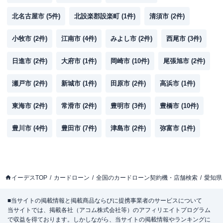
北名古屋市
(
5
件)
北設楽郡設楽町
(
1
件)
清須市
(
2
件)
小牧市
(
2
件)
江南市
(
4
件)
みよし市
(
2
件)
西尾市
(
3
件)
日進市
(
2
件)
大府市
(
1
件)
岡崎市
(
10
件)
尾張旭市
(
2
件)
瀬戸市
(
2
件)
新城市
(
1
件)
田原市
(
2
件)
高浜市
(
1
件)
東海市
(
2
件)
常滑市
(
2
件)
豊明市
(
3
件)
豊橋市
(
10
件)
豊川市
(
4
件)
豊田市
(
7
件)
津島市
(
2
件)
弥富市
(
1
件)
イーデスTOP
カードローン
全国のカードローン契約機・店舗検索
愛知県
■当サイトの掲載情報と掲載商品ならびに提携事業者のサービスについて
当サイトでは、掲載各社（アコム株式会社等）のアフィリエイトプログラム
で収益を得ております。しかしながら、当サイトの掲載情報やランキングに