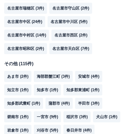
名古屋市瑞穂区
(
3
件)
名古屋市守山区
(
2
件)
名古屋市中区
(
24
件)
名古屋市中川区
(
5
件)
名古屋市中村区
(
14
件)
名古屋市西区
(
2
件)
名古屋市昭和区
(
2
件)
名古屋市天白区
(
7
件)
その他
(
115
件)
あま市
(
2
件)
海部郡蟹江町
(
3
件)
安城市
(
4
件)
知立市
(
1
件)
知多市
(
1
件)
知多郡東浦町
(
1
件)
知多郡武豊町
(
1
件)
蒲郡市
(
4
件)
半田市
(
3
件)
碧南市
(
1
件)
一宮市
(
9
件)
稲沢市
(
3
件)
犬山市
(
1
件)
岩倉市
(
1
件)
刈谷市
(
5
件)
春日井市
(
4
件)