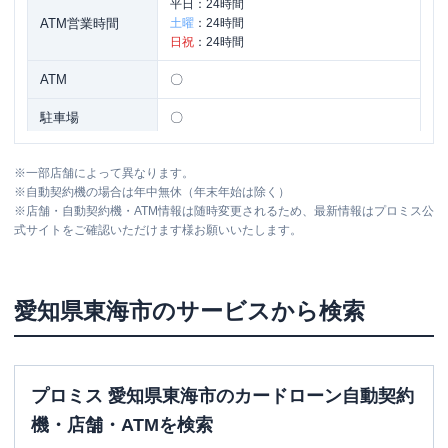
平日：
24時間
ATM営業時間
土曜
：
24時間
日祝
：
24時間
ATM
〇
駐車場
〇
愛知県東海市大田町後田212-1太田川ビ
住所
※
一部店舗によって異なります。
ル1Ｆ
※
自動契約機の場合は年中無休（年末年始は除く）
※
店舗・自動契約機・ATM情報は随時変更されるため、最新情報はプロミス公
式サイトをご確認いただけます様お願いいたします。
名称
三菱ＵＦＪ銀行
東海支店
平日：
9：00～15：00
営業時間
土曜
：
-
愛知県
東海市
のサービスから検索
日祝
：
-
平日：
7：00～24：00
ATM営業時間
土曜
：
7：00～24：00
日祝
：
7：00～24：00
プロミス 愛知県東海市のカードローン自動契約
ATM
〇
機・店舗・ATMを検索