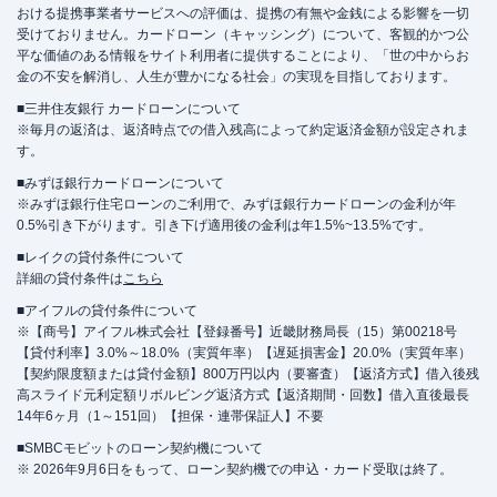
おける提携事業者サービスへの評価は、提携の有無や金銭による影響を一切
受けておりません。カードローン（キャッシング）について、客観的かつ公
平な価値のある情報をサイト利用者に提供することにより、「世の中からお
金の不安を解消し、人生が豊かになる社会」の実現を目指しております。
■三井住友銀行 カードローンについて
※毎月の返済は、返済時点での借入残高によって約定返済金額が設定されま
す。
■みずほ銀行カードローンについて
※みずほ銀行住宅ローンのご利用で、みずほ銀行カードローンの金利が年
0.5%引き下がります。引き下げ適用後の金利は年1.5%~13.5%です。
■レイクの貸付条件について
詳細の貸付条件は
こちら
■アイフルの貸付条件について
※【商号】アイフル株式会社【登録番号】近畿財務局長（15）第00218号
【貸付利率】3.0%～18.0%（実質年率）【遅延損害金】20.0%（実質年率）
【契約限度額または貸付金額】800万円以内（要審査）【返済方式】借入後残
高スライド元利定額リボルビング返済方式【返済期間・回数】借入直後最長
14年6ヶ月（1～151回）【担保・連帯保証人】不要
■SMBCモビットのローン契約機について
※ 2026年9月6日をもって、ローン契約機での申込・カード受取は終了。