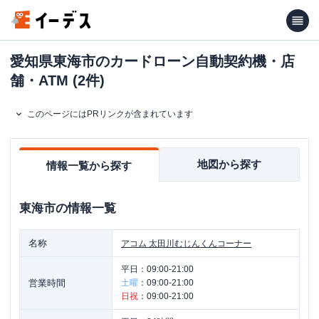
愛知県東海市のカードローン自動契約機・店
舗・ATM (2件)
このページにはPRリンクが含まれています
地図から探す
情報一覧から探す
東海市
の情報一覧
名称
アコム
太田川むじんくんコーナー
平日：
09:00-21:00
営業時間
土曜
：
09:00-21:00
日祝
：
09:00-21:00