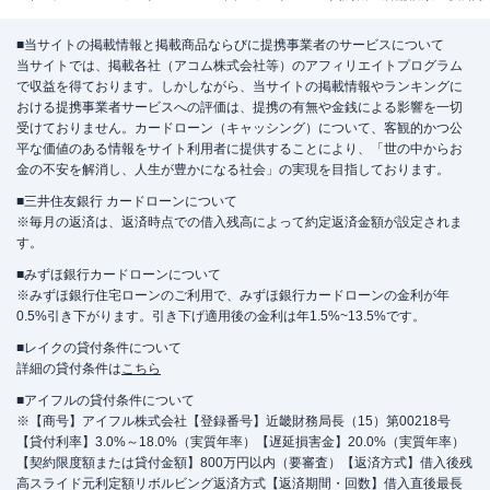
■当サイトの掲載情報と掲載商品ならびに提携事業者のサービスについて
当サイトでは、掲載各社（アコム株式会社等）のアフィリエイトプログラム
で収益を得ております。しかしながら、当サイトの掲載情報やランキングに
おける提携事業者サービスへの評価は、提携の有無や金銭による影響を一切
受けておりません。カードローン（キャッシング）について、客観的かつ公
平な価値のある情報をサイト利用者に提供することにより、「世の中からお
金の不安を解消し、人生が豊かになる社会」の実現を目指しております。
■三井住友銀行 カードローンについて
※毎月の返済は、返済時点での借入残高によって約定返済金額が設定されま
す。
■みずほ銀行カードローンについて
※みずほ銀行住宅ローンのご利用で、みずほ銀行カードローンの金利が年
0.5%引き下がります。引き下げ適用後の金利は年1.5%~13.5%です。
■レイクの貸付条件について
詳細の貸付条件は
こちら
■アイフルの貸付条件について
※【商号】アイフル株式会社【登録番号】近畿財務局長（15）第00218号
【貸付利率】3.0%～18.0%（実質年率）【遅延損害金】20.0%（実質年率）
【契約限度額または貸付金額】800万円以内（要審査）【返済方式】借入後残
高スライド元利定額リボルビング返済方式【返済期間・回数】借入直後最長