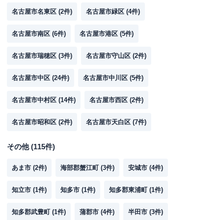
名古屋市名東区
(
2
件)
名古屋市緑区
(
4
件)
名古屋市南区
(
6
件)
名古屋市港区
(
5
件)
名古屋市瑞穂区
(
3
件)
名古屋市守山区
(
2
件)
名古屋市中区
(
24
件)
名古屋市中川区
(
5
件)
名古屋市中村区
(
14
件)
名古屋市西区
(
2
件)
名古屋市昭和区
(
2
件)
名古屋市天白区
(
7
件)
その他
(
115
件)
あま市
(
2
件)
海部郡蟹江町
(
3
件)
安城市
(
4
件)
知立市
(
1
件)
知多市
(
1
件)
知多郡東浦町
(
1
件)
知多郡武豊町
(
1
件)
蒲郡市
(
4
件)
半田市
(
3
件)