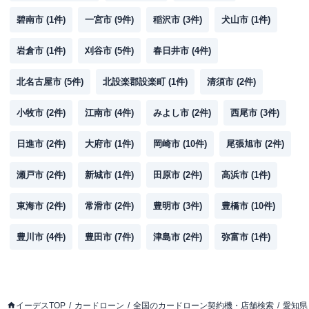
碧南市
(
1
件)
一宮市
(
9
件)
稲沢市
(
3
件)
犬山市
(
1
件)
岩倉市
(
1
件)
刈谷市
(
5
件)
春日井市
(
4
件)
北名古屋市
(
5
件)
北設楽郡設楽町
(
1
件)
清須市
(
2
件)
小牧市
(
2
件)
江南市
(
4
件)
みよし市
(
2
件)
西尾市
(
3
件)
日進市
(
2
件)
大府市
(
1
件)
岡崎市
(
10
件)
尾張旭市
(
2
件)
瀬戸市
(
2
件)
新城市
(
1
件)
田原市
(
2
件)
高浜市
(
1
件)
東海市
(
2
件)
常滑市
(
2
件)
豊明市
(
3
件)
豊橋市
(
10
件)
豊川市
(
4
件)
豊田市
(
7
件)
津島市
(
2
件)
弥富市
(
1
件)
イーデスTOP
カードローン
全国のカードローン契約機・店舗検索
愛知県