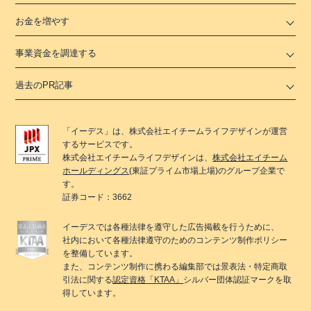
お金を増やす
事業資金を調達する
過去のPR記事
「
イーデス
」は、
株式会社エイチームライフデザイン
が運営
するサービスです。
株式会社エイチームライフデザイン
は、
株式会社エイチーム
ホールディングス
(東証プライム市場上場)のグループ企業で
す。
証券コード：3662
イーデス
では各種法律を遵守した広告掲載を行うために、
社内において各種法律遵守のためのコンテンツ制作ポリシー
を整備しています。
また、コンテンツ制作に携わる編集部では景表法・特定商取
引法に関する
認定資格「KTAA」
シルバー団体認証マークを取
得しています。