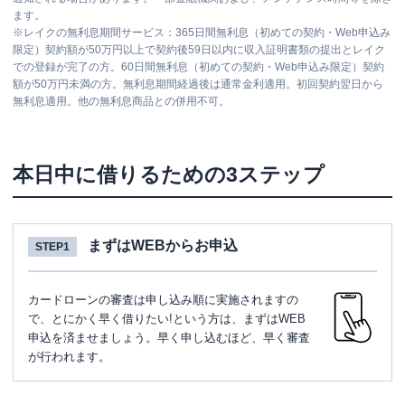
ます。
※
レイクの無利息期間サービス：365日間無利息（初めての契約・Web申込み
限定）契約額が50万円以上で契約後59日以内に収入証明書類の提出とレイク
での登録が完了の方。60日間無利息（初めての契約・Web申込み限定）契約
額が50万円未満の方。無利息期間経過後は通常金利適用。初回契約翌日から
無利息適用。他の無利息商品との併用不可。
本日中に借りるための3ステップ
まずはWEBからお申込
STEP1
カードローンの審査は申し込み順に実施されますの
で、とにかく早く借りたい!という方は、まずはWEB
申込を済ませましょう。早く申し込むほど、早く審査
が行われます。