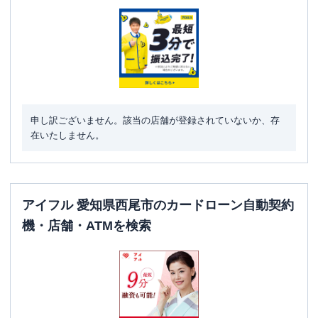
駐車場
〇
住所
愛知県西尾市永楽町３－５２
アイフル
【2025/12/15閉店】西尾店 無人契
名称
約コーナー
平日：
09:00-21:00
申し訳ございません。該当の店舗が登録されていないか、存
営業時間
土曜
：
09:00-21:00
在いたしません。
日祝
：
09:00-21:00
平日：
-
ATM営業時間
土曜
：
-
日祝
：
-
アイフル 愛知県西尾市のカードローン自動契約
機・店舗・ATMを検索
ATM
✕
駐車場
〇
愛知県西尾市山下町東八幡山６８－１０
住所
ダイヤストアー ２Ｆ