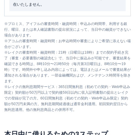
在いたしません。
※
プロミス、アイフルの審査時間・融資時間：申込みの時間帯、利用する銀
行、曜日、または本人確認書類の提出状況によって、当日中の融資ができない
場合があります。
※
アコムの審査時間・融資時間：お申込時間や審査によりご希望に添えない場
合がございます。
※
レイクの審査時間・融資時間：21時（日曜日は18時）までの契約手続き完
了（審査・必要書類の確認含む）で、当日中に振込みが可能です。審査結果を
確認できる時間は、8時10分〜21時50分（毎月第3日曜日は、8時10分〜19
時）です。時間外や申し込み内容によっては、電話またはメールで審査結果が
通知される場合があります。一部金融機関および、メンテナンス時間等を除き
ます。
※
レイクの無利息期間サービス：365日間無利息（初めての契約・Web申込み
限定）契約額が50万円以上で契約後59日以内に収入証明書類の提出とレイク
での登録が完了の方。60日間無利息（初めての契約・Web申込み限定）契約
額が50万円未満の方。無利息期間経過後は通常金利適用。初回契約翌日から
無利息適用。他の無利息商品との併用不可。
本日中に借りるための3ステップ