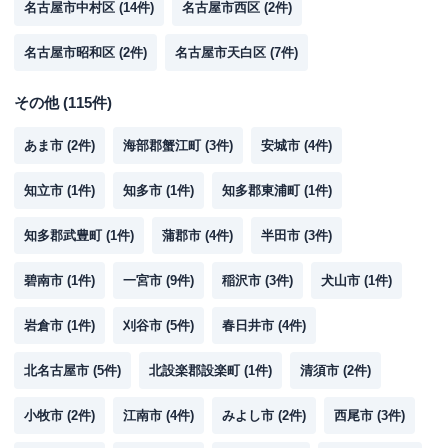
名古屋市中村区
(
14
件)
名古屋市西区
(
2
件)
名古屋市昭和区
(
2
件)
名古屋市天白区
(
7
件)
その他
(
115
件)
あま市
(
2
件)
海部郡蟹江町
(
3
件)
安城市
(
4
件)
知立市
(
1
件)
知多市
(
1
件)
知多郡東浦町
(
1
件)
知多郡武豊町
(
1
件)
蒲郡市
(
4
件)
半田市
(
3
件)
碧南市
(
1
件)
一宮市
(
9
件)
稲沢市
(
3
件)
犬山市
(
1
件)
岩倉市
(
1
件)
刈谷市
(
5
件)
春日井市
(
4
件)
北名古屋市
(
5
件)
北設楽郡設楽町
(
1
件)
清須市
(
2
件)
小牧市
(
2
件)
江南市
(
4
件)
みよし市
(
2
件)
西尾市
(
3
件)