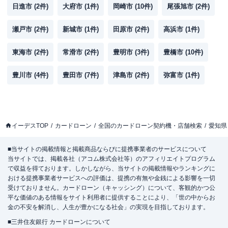
日進市
(
2
件)
大府市
(
1
件)
岡崎市
(
10
件)
尾張旭市
(
2
件)
瀬戸市
(
2
件)
新城市
(
1
件)
田原市
(
2
件)
高浜市
(
1
件)
東海市
(
2
件)
常滑市
(
2
件)
豊明市
(
3
件)
豊橋市
(
10
件)
豊川市
(
4
件)
豊田市
(
7
件)
津島市
(
2
件)
弥富市
(
1
件)
イーデスTOP
カードローン
全国のカードローン契約機・店舗検索
愛知県
■当サイトの掲載情報と掲載商品ならびに提携事業者のサービスについて
当サイトでは、掲載各社（アコム株式会社等）のアフィリエイトプログラム
で収益を得ております。しかしながら、当サイトの掲載情報やランキングに
おける提携事業者サービスへの評価は、提携の有無や金銭による影響を一切
受けておりません。カードローン（キャッシング）について、客観的かつ公
平な価値のある情報をサイト利用者に提供することにより、「世の中からお
金の不安を解消し、人生が豊かになる社会」の実現を目指しております。
■三井住友銀行 カードローンについて