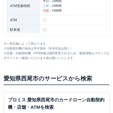
平日：
24時間
ATM営業時間
土曜
：
24時間
日祝
：
24時間
ATM
〇
駐車場
〇
愛知県西尾市緑町４丁目１９ グリーン
住所
※
一部店舗によって異なります。
コーポ
※
自動契約機の場合は年中無休（年末年始は除く）
※
店舗・自動契約機・ATM情報は随時変更されるため、最新情報はプロミス公
式サイトをご確認いただけます様お願いいたします。
名称
三菱ＵＦＪ銀行
西尾支店
平日：
9：00～15：00
営業時間
土曜
：
-
愛知県
西尾市
のサービスから検索
日祝
：
-
平日：
7：00～24：00
ATM営業時間
土曜
：
7：00～24：00
日祝
：
7：00～24：00
プロミス 愛知県西尾市のカードローン自動契約
ATM
〇
機・店舗・ATMを検索