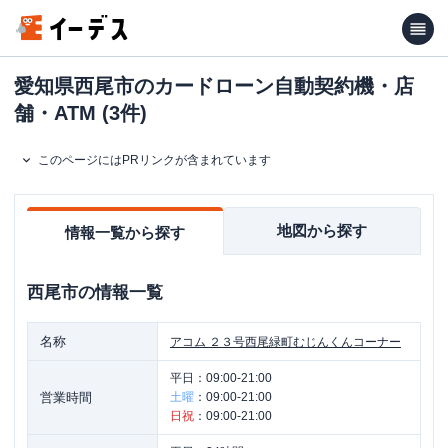
愛知県西尾市のカードローン自動契約機・店
舗・ATM (3件)
このページにはPRリンクが含まれています
地図から探す
情報一覧から探す
西尾市
の情報一覧
名称
アコム
２３号西尾緑町むじんくんコーナー
平日：
09:00-21:00
営業時間
土曜
：
09:00-21:00
日祝
：
09:00-21:00