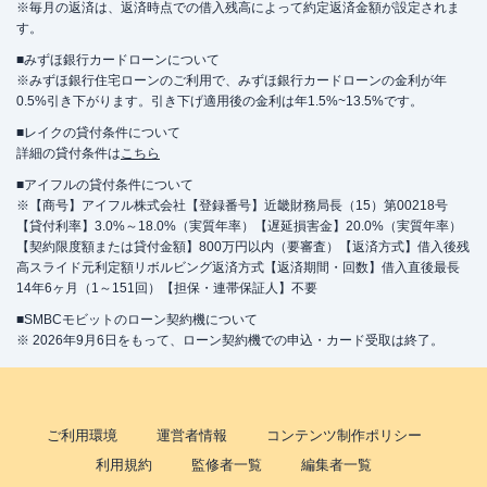
※毎月の返済は、返済時点での借入残高によって約定返済金額が設定されま
す。
■みずほ銀行カードローンについて
※みずほ銀行住宅ローンのご利用で、みずほ銀行カードローンの金利が年
0.5%引き下がります。引き下げ適用後の金利は年1.5%~13.5%です。
■レイクの貸付条件について
詳細の貸付条件は
こちら
■アイフルの貸付条件について
※【商号】アイフル株式会社【登録番号】近畿財務局長（15）第00218号
【貸付利率】3.0%～18.0%（実質年率）【遅延損害金】20.0%（実質年率）
【契約限度額または貸付金額】800万円以内（要審査）【返済方式】借入後残
高スライド元利定額リボルビング返済方式【返済期間・回数】借入直後最長
14年6ヶ月（1～151回）【担保・連帯保証人】不要
■SMBCモビットのローン契約機について
※ 2026年9月6日をもって、ローン契約機での申込・カード受取は終了。
ご利用環境
運営者情報
コンテンツ制作ポリシー
利用規約
監修者一覧
編集者一覧